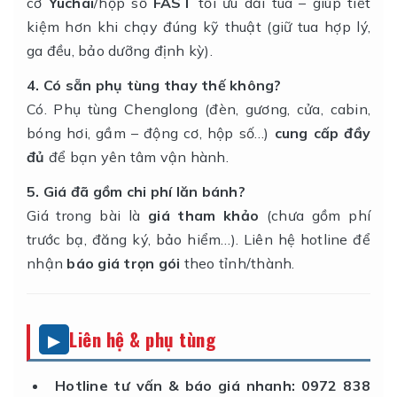
cơ
Yuchai
/hộp số
FAST
tối ưu dải tua – giúp tiết
kiệm hơn khi chạy đúng kỹ thuật (giữ tua hợp lý,
ga đều, bảo dưỡng định kỳ).
4. Có sẵn phụ tùng thay thế không?
Có. Phụ tùng Chenglong (đèn, gương, cửa, cabin,
bóng hơi, gầm – động cơ, hộp số…)
cung cấp đầy
đủ
để bạn yên tâm vận hành.
5. Giá đã gồm chi phí lăn bánh?
Giá trong bài là
giá tham khảo
(chưa gồm phí
trước bạ, đăng ký, bảo hiểm…). Liên hệ hotline để
nhận
báo giá trọn gói
theo tỉnh/thành.
Liên hệ & phụ tùng
Hotline tư vấn & báo giá nhanh:
0972 838