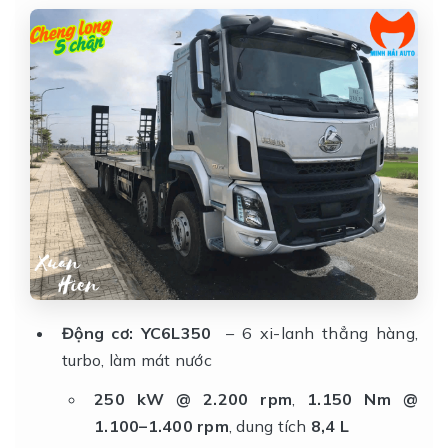
Động cơ:
YC6L350
– 6 xi-lanh thẳng hàng,
turbo, làm mát nước
250 kW @ 2.200 rpm
,
1.150 Nm @
1.100–1.400 rpm
, dung tích
8,4 L