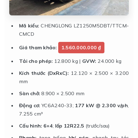
Mã kiểu:
CHENGLONG LZ1250M5DBT/TTCM-
CMCD
Giá tham khảo:
1.560.000.000 ₫
Tải cho phép:
12.800 kg |
GVW:
24.000 kg
Kích thước (DxRxC):
12.120 × 2.500 × 3.200
mm
Sàn chở:
8.900 × 2.500 mm
Động cơ:
YC6A240-33;
177 kW @ 2.300 v/ph
,
7.255 cm³
Cấu hình:
6×4
;
lốp 12R22.5
(trước/sau)
Phanh:
tang trống
khí nén
; phanh tay tác