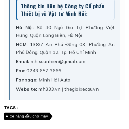
Thông tin liên hệ Công ty Cổ phần
Thiết bị và Vật tư Minh Hải:
Hà Nội:
Số 40 Ngô Gia Tự, Phường Việt
Hưng, Quận Long Biên, Hà Nội
HCM:
138/7 An Phú Đông 03, Phường An
Phú Đông, Quận 12, Tp. Hồ Chí Minh
Email:
mh.xuanhien@gmail.com
Fax:
0243 657 3666
Fanpage:
Minh Hải Auto
Website:
mh333.vn | thegioixecau.vn
TAGS :
xe nâng đầu chở máy