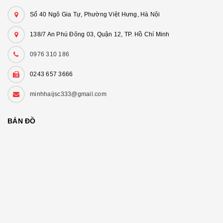
Số 40 Ngô Gia Tự, Phường Việt Hưng, Hà Nội
138/7 An Phú Đông 03, Quận 12, TP. Hồ Chí Minh
0976 310 186
0243 657 3666
minhhaijsc333@gmail.com
BẢN ĐỒ