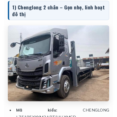
1) Chenglong
2 chân
– Gọn nhẹ, linh hoạt
đô thị
Mã kiểu:
CHENGLONG
LZ5185XXYM3ABT/HH.XMCD