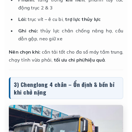
động trục 2 & 3
Lái:
trục vít – ê cu bi,
trợ lực thủy lực
Ghi chú:
thủy lực chân chống nâng hạ, cầu
dẫn gập, neo giữ xe
Nên chọn khi:
cần tải tốt cho đa số máy tầm trung,
chạy tỉnh vừa phải,
tối ưu chi phí/hiệu quả
.
3) Chenglong
4 chân
– Ổn định & bền bỉ
khi chở nặng