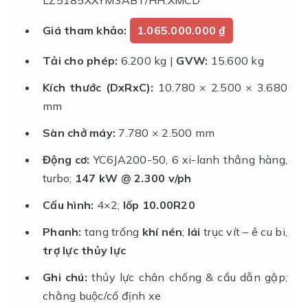
Giá tham khảo:
1.065.000.000 ₫
Tải cho phép:
6.200 kg |
GVW:
15.600 kg
Kích thước (DxRxC):
10.780 × 2.500 × 3.680
mm
Sàn chở máy:
7.780 × 2.500 mm
Động cơ:
YC6JA200-50, 6 xi-lanh thẳng hàng,
turbo;
147 kW @ 2.300 v/ph
Cấu hình:
4×2;
lốp 10.00R20
Phanh:
tang trống
khí nén
;
lái
trục vít – ê cu bi,
trợ lực thủy lực
Ghi chú:
thủy lực chân chống & cầu dẫn gập;
chằng buộc/cố định xe