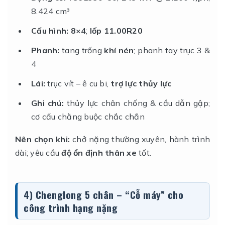
8.424 cm³
Cấu hình:
8×4
;
lốp 11.00R20
Phanh:
tang trống
khí nén
; phanh tay trục 3 &
4
Lái:
trục vít – ê cu bi,
trợ lực thủy lực
Ghi chú:
thủy lực chân chống & cầu dẫn gập;
cơ cấu chằng buộc chắc chắn
Nên chọn khi:
chở nặng thường xuyên, hành trình
dài; yêu cầu
độ ổn định thân xe
tốt.
4) Chenglong
5 chân
– “Cỗ máy” cho
công trình hạng nặng