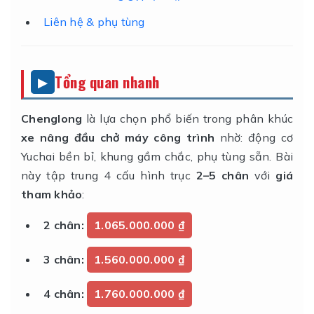
Liên hệ & phụ tùng
Tổng quan nhanh
Chenglong
là lựa chọn phổ biến trong phân khúc
xe nâng đầu chở máy công trình
nhờ: động cơ
Yuchai bền bỉ, khung gầm chắc, phụ tùng sẵn. Bài
này tập trung 4 cấu hình trục
2–5 chân
với
giá
tham khảo
:
2 chân:
1.065.000.000 ₫
3 chân:
1.560.000.000 ₫
4 chân:
1.760.000.000 ₫