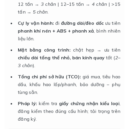
12 tấn →
3 chân
| 12–15 tấn →
4 chân
| >15
tấn →
5 chân
.
Cự ly vận hành:
đi
đường dài/đèo dốc
ưu tiên
phanh khí nén + ABS + phanh xả
, bình nhiên
liệu lớn.
Mặt bằng công trình:
chật hẹp → ưu tiên
chiều dài tổng thể nhỏ, bán kính quay
tốt (
2–
3 chân
).
Tổng chi phí sở hữu (TCO):
giá mua, tiêu hao
dầu, khấu hao lốp/phanh, bảo dưỡng – phụ
tùng sẵn.
Pháp lý:
kiểm tra
giấy chứng nhận kiểu loại
,
đăng kiểm theo đúng cấu hình; tải trọng trên
đăng ký.