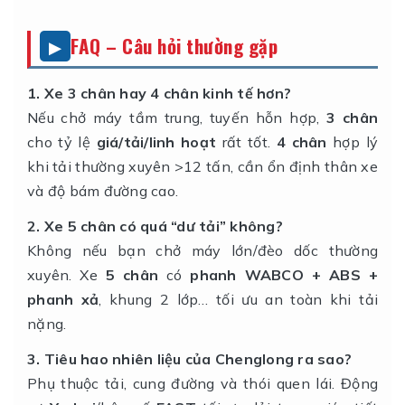
FAQ – Câu hỏi thường gặp
1. Xe 3 chân hay 4 chân kinh tế hơn?
Nếu chở máy tầm trung, tuyến hỗn hợp,
3 chân
cho tỷ lệ
giá/tải/linh hoạt
rất tốt.
4 chân
hợp lý
khi tải thường xuyên >12 tấn, cần ổn định thân xe
và độ bám đường cao.
2. Xe 5 chân có quá “dư tải” không?
Không nếu bạn chở máy lớn/đèo dốc thường
xuyên. Xe
5 chân
có
phanh WABCO + ABS +
phanh xả
, khung 2 lớp… tối ưu an toàn khi tải
nặng.
3. Tiêu hao nhiên liệu của Chenglong ra sao?
Phụ thuộc tải, cung đường và thói quen lái. Động