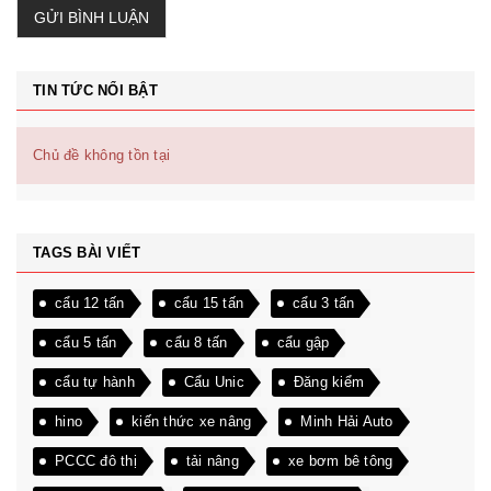
GỬI BÌNH LUẬN
TIN TỨC NỔI BẬT
Chủ đề không tồn tại
TAGS BÀI VIẾT
cẩu 12 tấn
cẩu 15 tấn
cẩu 3 tấn
cẩu 5 tấn
cẩu 8 tấn
cẩu gập
cẩu tự hành
Cẩu Unic
Đăng kiểm
hino
kiến thức xe nâng
Minh Hải Auto
PCCC đô thị
tải nâng
xe bơm bê tông