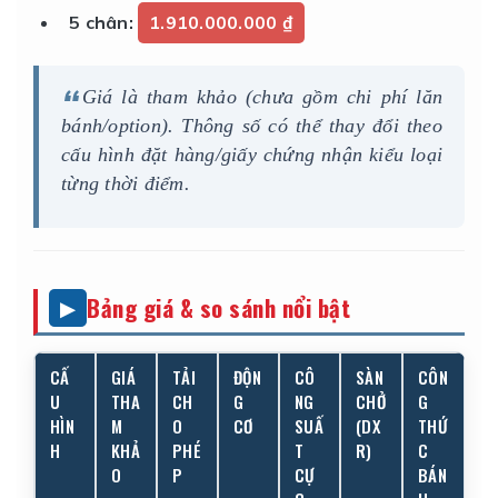
5 chân:
1.910.000.000 ₫
Giá là tham khảo (chưa gồm chi phí lăn
bánh/option). Thông số có thể thay đổi theo
cấu hình đặt hàng/giấy chứng nhận kiểu loại
từng thời điểm.
Bảng giá & so sánh nổi bật
CẤ
GIÁ
TẢI
ĐỘN
CÔ
SÀN
CÔN
U
THA
CH
G
NG
CHỞ
G
HÌN
M
O
CƠ
SUẤ
(DX
THỨ
H
KHẢ
PHÉ
T
R)
C
O
P
CỰ
BÁN