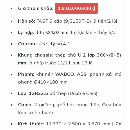
Giá tham khảo:
1.910.000.000 ₫
Hộp số:
FAST 9 cấp (9JS150T-B), 9 tiến/2 lùi
Ly hợp:
đơn,
Ø430 mm
, trợ lực khí – thủy lực
Cầu sau:
457,
tỷ số 4.1
Khung chassis:
thép chữ U
2 lớp 300×(8+5)
mm
, lá nhíp trước 11/11, sau 13 lá
Phanh:
khí nén
WABCO
,
ABS
,
phanh xả
; má
phanh Ø410×180 mm
Lốp:
12R22.5
bố thép (Double Coin)
Cabin:
2 giường, ghế hơi, nâng điện, điều hòa
làm lạnh nhanh
Kích thước:
11.830 × 2.500 × 3.670 mm |
Cơ