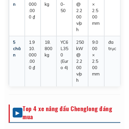
n
000
kg
0-
@
×
.00
50
2.2
2.5
0 ₫
00
00
v/p
mm
h
5
1.9
18.
YC6
250
9.0
đa
châ
10.
800
L35
kW
00
trục
n
000
kg
0
@
×
.00
(Eur
2.2
2.5
0 ₫
o 4)
00
00
v/p
mm
h
Top 4 xe nâng đầu Chenglong đáng
mua