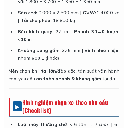
sở:
1.800 + 3.700 + 1.350 + 1.350 mm
Sàn chở:
9.000 × 2.500 mm |
GVW:
34.000 kg
|
Tải cho phép:
18.800 kg
Bán kính quay:
27 m |
Phanh 30→0 km/h:
<10 m
Khoảng sáng gầm:
325 mm |
Bình nhiên liệu:
nhôm
600 L
(khóa)
Nên chọn khi:
tải lớn/đèo dốc
, tần suất vận hành
cao, yêu cầu
an toàn phanh & khung gầm
tối đa.
Kinh nghiệm chọn xe theo nhu cầu
(Checklist)
Loại máy thường chở:
< 6 tấn →
2 chân
| 6–