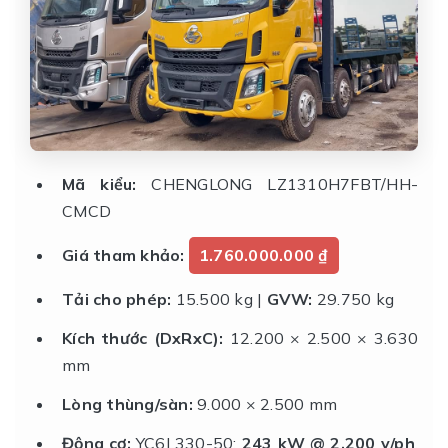
Mã kiểu:
CHENGLONG LZ1310H7FBT/HH-
CMCD
Giá tham khảo:
1.760.000.000 ₫
Tải cho phép:
15.500 kg |
GVW:
29.750 kg
Kích thước (DxRxC):
12.200 × 2.500 × 3.630
mm
Lòng thùng/sàn:
9.000 × 2.500 mm
Động cơ:
YC6L330-50;
243 kW @ 2.200 v/ph
,