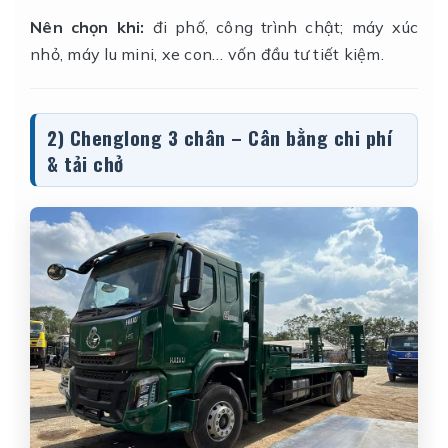
Nên chọn khi:
đi phố, công trình chật; máy xúc
nhỏ, máy lu mini, xe con… vốn đầu tư tiết kiệm.
2) Chenglong
3 chân
– Cân bằng chi phí
& tải chở