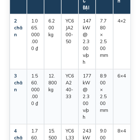
C
H
ĐẠI
2
1.0
6.2
YC6
147
7.7
4×2
châ
65.
00
JA2
kW
80
n
000
kg
00-
@
×
.00
50
2.3
2.5
0 ₫
00
00
v/p
mm
h
3
1.5
12.
YC6
177
8.9
6×4
châ
60.
800
A2
kW
00
n
000
kg
40-
@
×
.00
33
2.3
2.5
0 ₫
00
00
v/p
mm
h
4
1.7
15.
YC6
243
9.0
8×4
châ
60.
500
L33
kW
00