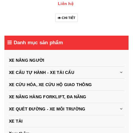
Liên hệ
CHI TIẾT
Danh mục sản phẩm
XE NÂNG NGƯỜI
XE CẨU TỰ HÀNH - XE TẢI CẨU
XE CỨU HỎA, XE CỨU HỘ GIAO THÔNG
XE NÂNG HÀNG FORKLIFT, ĐA NĂNG
XE QUÉT ĐƯỜNG - XE MÔI TRƯỜNG
XE TẢI