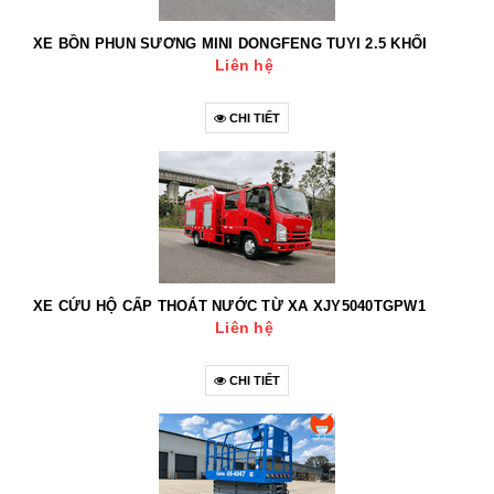
XE BỒN PHUN SƯƠNG MINI DONGFENG TUYI 2.5 KHỐI
Liên hệ
CHI TIẾT
XE CỨU HỘ CẤP THOÁT NƯỚC TỪ XA XJY5040TGPW1
Liên hệ
CHI TIẾT