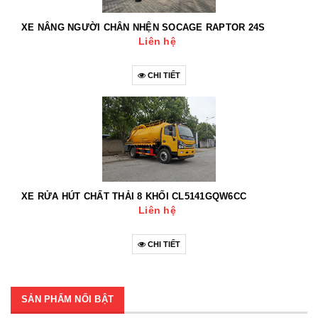
XE NÂNG NGƯỜI CHÂN NHỆN SOCAGE RAPTOR 24S
Liên hệ
CHI TIẾT
XE RỬA HÚT CHẤT THẢI 8 KHỐI CL5141GQW6CC
Liên hệ
CHI TIẾT
SẢN PHẨM NỔI BẬT