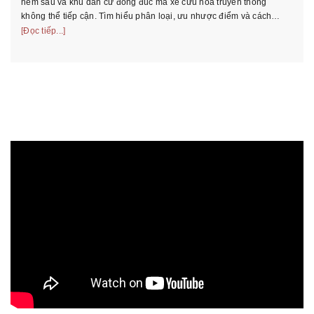
hẻm sâu và khu dân cư đông đúc mà xe cứu hỏa truyền thống
không thể tiếp cận. Tìm hiểu phân loại, ưu nhược điểm và cách
chọn xe phù ...
[Đọc tiếp...]