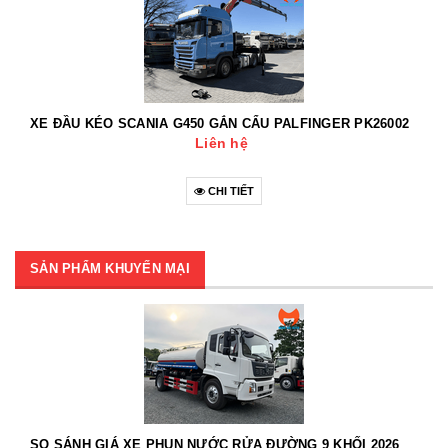
XE ĐẦU KÉO SCANIA G450 GẮN CẨU PALFINGER PK26002
Liên hệ
CHI TIẾT
SẢN PHẨM KHUYẾN MẠI
SO SÁNH GIÁ XE PHUN NƯỚC RỬA ĐƯỜNG 9 KHỐI 2026