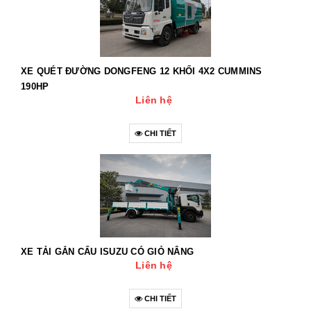
XE QUÉT ĐƯỜNG DONGFENG 12 KHỐI 4X2 CUMMINS
190HP
Liên hệ
CHI TIẾT
XE TẢI GẮN CẨU ISUZU CÓ GIỎ NÂNG
Liên hệ
CHI TIẾT