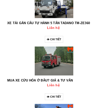
XE TẢI GẮN CẨU TỰ HÀNH 5 TẤN TADANO TM-ZE360
Liên hệ
CHI TIẾT
MUA XE CỨU HỎA Ở ĐÂU? GIÁ & TƯ VẤN
Liên hệ
CHI TIẾT