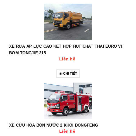
XE RỬA ÁP LỰC CAO KẾT HỢP HÚT CHẤT THẢI EURO VI
BƠM TONGJIE 215
Liên hệ
CHI TIẾT
XE CỨU HỎA BỒN NƯỚC 2 KHỐI DONGFENG
Liên hệ