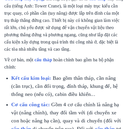
cẩu (tiếng Anh: Tower Crane), là một loại máy trục kiểu cần
trục quay, có phần cần (tay nâng) được lắp trên đỉnh của một
trụ tháp thẳng đứng cao. Thiết bị này có không gian làm việc
rất lớn, chủ yếu được sử dụng để vận chuyển vật liệu theo
phương thẳng đứng và phương ngang, cũng như lắp đặt các
cấu kiện xây dựng trong quá trình thi công nhà ở, đặc biệt là
các tòa nhà nhiều tầng và cao tầng.
Về cơ bản, một
cẩu tháp
hoàn chỉnh bao gồm ba bộ phận
chính:
Kết cấu kim loại:
Bao gồm thân tháp, cần nâng
(cần trục), cần đối trọng, đỉnh tháp, khung đế, hệ
thống neo (nếu có), cabin điều khiển...
Cơ cấu công tác:
Gồm 4 cơ cấu chính là nâng hạ
vật (nâng chính), thay đổi tầm với (di chuyển xe
con hoặc nâng hạ cần), quay và di chuyển (đối với
cẩu tháp
di chuyển trên ray). Đối với
cẩu tháp
tự