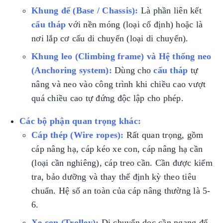
Khung đế (Base / Chassis):
Là phần liên kết
cẩu tháp
với nền móng (loại cố định) hoặc là
nơi lắp cơ cấu di chuyển (loại di chuyển).
Khung leo (Climbing frame) và Hệ thống neo
(Anchoring system):
Dùng cho
cẩu tháp
tự
nâng và neo vào công trình khi chiều cao vượt
quá chiều cao tự đứng độc lập cho phép.
Các bộ phận quan trọng khác:
Cáp thép (Wire ropes):
Rất quan trọng, gồm
cáp nâng hạ, cáp kéo xe con, cáp nâng hạ cần
(loại cần nghiêng), cáp treo cần. Cần được kiểm
tra, bảo dưỡng và thay thế định kỳ theo tiêu
chuẩn. Hệ số an toàn của cáp nâng thường là 5-
6.
Xe con (Trolley):
Di chuyển dọc cần ngang để