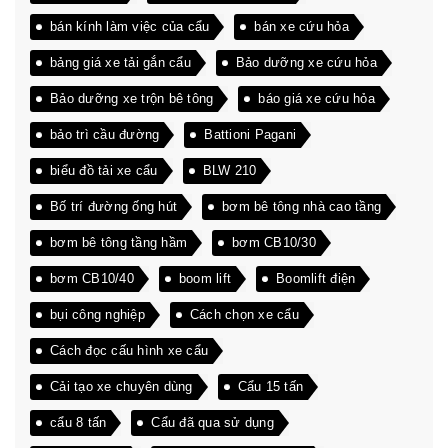
bán kính làm việc của cẩu
bán xe cứu hỏa
bảng giá xe tải gắn cẩu
Bảo dưỡng xe cứu hỏa
Bảo dưỡng xe trộn bê tông
báo giá xe cứu hỏa
bảo trì cầu đường
Battioni Pagani
biểu đồ tải xe cẩu
BLW 210
Bố trí đường ống hút
bơm bê tông nhà cao tầng
bơm bê tông tầng hầm
bơm CB10/30
bơm CB10/40
boom lift
Boomlift điện
bụi công nghiệp
Cách chọn xe cẩu
Cách đọc cấu hình xe cẩu
Cải tạo xe chuyên dùng
Cẩu 15 tấn
cẩu 8 tấn
Cẩu đã qua sử dụng