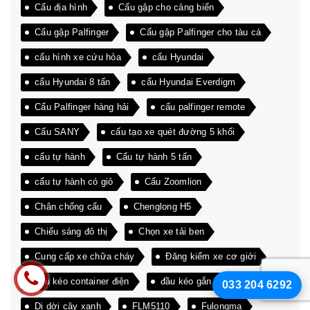
Cẩu địa hình
Cẩu gập cho cảng biển
Cẩu gập Palfinger
Cẩu gập Palfinger cho tàu cá
cấu hình xe cứu hỏa
cẩu Hyundai
cẩu Hyundai 8 tấn
cẩu Hyundai Everdigm
Cẩu Palfinger hàng hải
cẩu palfinger remote
Cẩu SANY
cấu tạo xe quét đường 5 khối
cẩu tự hành
Cẩu tự hành 5 tấn
cẩu tự hành có giỏ
Cẩu Zoomlion
Chân chống cẩu
Chenglong H5
Chiếu sáng đô thị
Chọn xe tải ben
Cung cấp xe chữa cháy
Đăng kiểm xe cơ giới
đầu kéo container điện
đầu kéo gắn cẩu
033 204 6292
Di dời cây xanh
FLM5110
Fulongma