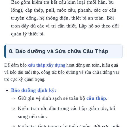
Bao gồm kiểm tra kết cấu kim loại (mối hàn, bu
lông), cáp thép, puli, móc cẩu, phanh, các cơ cấu
truyền động, hệ thống điện, thiết bị an toàn. Bôi
trơn đầy đủ các vị trí cần thiết. Lập hồ sơ theo dõi
quản lý thiết bị.
8. Bảo dưỡng và Sửa chữa Cẩu Tháp
Để đảm bảo
cẩu tháp xây dựng
hoạt động an toàn, hiệu quả
và kéo dài tuổi thọ, công tác bảo dưỡng và sửa chữa đóng vai
trò cực kỳ quan trọng.
Bảo dưỡng định kỳ:
Giữ gìn vệ sinh sạch sẽ toàn bộ
cẩu tháp
.
Kiểm tra mức dầu trong các hộp giảm tốc, bổ
sung nếu cần.
Kiểm tra tình trạng cáp thép (mòn, đứt sợi, biến