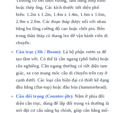
Thường có tiết diện vuông, làm bằng thép hình
hoặc thép ống. Các kích thước tiết diện phổ
biến: 1.2m x 1.2m, 1.4m x 1.4m, 1.6m x 1.6m,
2.0m x 2.0m. Các đoạn tháp được nối với nhau
bằng bu lông cường độ cao hoặc chốt pin. Bên
trong thân tháp có thang leo để vận hành viên di
chuyển.
Cần trục (Jib / Boom):
Là bộ phận vươn ra để
tạo tầm với. Có thể là cần ngang (phổ biến) hoặc
cần nghiêng. Cần ngang thường có tiết diện tam
giác, xe con mang móc cẩu di chuyển trên ray ở
cạnh dưới. Các loại cần hiện đại có thiết kế dạng
đầu bằng (flat-top) hoặc đầu búa (hammerhead).
Cần đối trọng (Counter-jib):
Nằm ở phía đối
diện cần trục, dùng để lắp đối trọng và thường là
nơi đặt cơ cấu nâng hạ chính, giúp cân bằng mô-