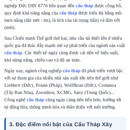
nghiệp Đức DIN 8770 liên quan đến
cẩu tháp
được công bố,
quy định khả năng nâng của
cẩu tháp
được biểu thị bằng mô-
men nâng (tấn mét - tm), là tích của tải trọng (tấn) và tầm với
(mét).
Sau Chiến tranh Thế giới thứ hai, nhu cầu tái thiết lớn ở nhiều
quốc gia đã thúc đẩy mạnh mẽ sự phát triển của ngành sản xuất
cẩu tháp
. Các thiết kế ngày càng được cải tiến về hiệu suất,
khả năng nâng, chiều cao và độ an toàn.
Ngày nay, ngành công nghiệp
cẩu tháp
đã phát triển vượt bậc
với sự tham gia của nhiều nhà sản xuất lớn trên thế giới như
Liebherr (Đức), Potain (Pháp), Wolffkran (Đức), Comansa
(Tây Ban Nha), Zoomlion, XCMG, Sany (Trung Quốc)...
Công nghệ
cẩu tháp
cũng ngày càng tiên tiến hơn, hướng tới
tự động hóa, thông minh hóa và thân thiện với môi trường.
3. Đặc điểm nổi bật của Cẩu Tháp Xây