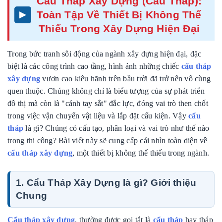
Cẩu Tháp Xây Dựng (Cẩu Tháp):
Toàn Tập Về Thiết Bị Không Thể
Thiếu Trong Xây Dựng Hiện Đại
Trong bức tranh sôi động của ngành xây dựng hiện đại, đặc
biệt là các công trình cao tầng, hình ảnh những chiếc
cẩu tháp
xây dựng
vươn cao kiêu hãnh trên bầu trời đã trở nên vô cùng
quen thuộc. Chúng không chỉ là biểu tượng của sự phát triển
đô thị mà còn là "cánh tay sắt" đắc lực, đóng vai trò then chốt
trong việc vận chuyển vật liệu và lắp đặt cấu kiện. Vậy
cẩu
tháp
là gì? Chúng có cấu tạo, phân loại và vai trò như thế nào
trong thi công? Bài viết này sẽ cung cấp cái nhìn toàn diện về
cẩu tháp xây dựng
, một thiết bị không thể thiếu trong ngành.
1. Cẩu Tháp Xây Dựng là gì? Giới thiệu
Chung
Cẩu tháp xây dựng
, thường được gọi tắt là
cẩu tháp
hay tháp