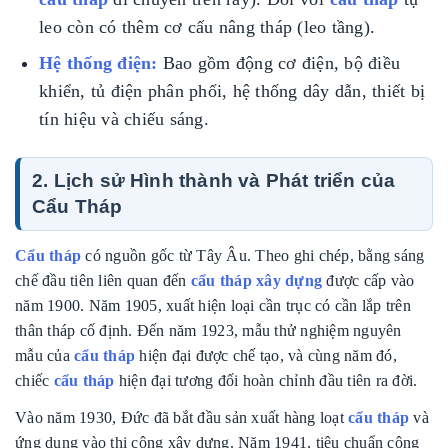
leo còn có thêm cơ cấu nâng tháp (leo tầng).
Hệ thống điện:
Bao gồm động cơ điện, bộ điều
khiển, tủ điện phân phối, hệ thống dây dẫn, thiết bị
tín hiệu và chiếu sáng.
2. Lịch sử Hình thành và Phát triển của
Cẩu Tháp
Cẩu tháp
có nguồn gốc từ Tây Âu. Theo ghi chép, bằng sáng
chế đầu tiên liên quan đến
cẩu tháp xây dựng
được cấp vào
năm 1900. Năm 1905, xuất hiện loại cần trục có cần lắp trên
thân tháp cố định. Đến năm 1923, mẫu thử nghiệm nguyên
mẫu của
cẩu tháp
hiện đại được chế tạo, và cùng năm đó,
chiếc
cẩu tháp
hiện đại tương đối hoàn chỉnh đầu tiên ra đời.
Vào năm 1930, Đức đã bắt đầu sản xuất hàng loạt
cẩu tháp
và
ứng dụng vào thi công xây dựng. Năm 1941, tiêu chuẩn công