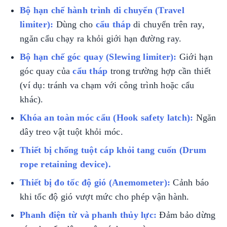
Bộ hạn chế hành trình di chuyển (Travel
limiter):
Dùng cho
cẩu tháp
di chuyển trên ray,
ngăn cẩu chạy ra khỏi giới hạn đường ray.
Bộ hạn chế góc quay (Slewing limiter):
Giới hạn
góc quay của
cẩu tháp
trong trường hợp cần thiết
(ví dụ: tránh va chạm với công trình hoặc cẩu
khác).
Khóa an toàn móc cẩu (Hook safety latch):
Ngăn
dây treo vật tuột khỏi móc.
Thiết bị chống tuột cáp khỏi tang cuốn (Drum
rope retaining device).
Thiết bị đo tốc độ gió (Anemometer):
Cảnh báo
khi tốc độ gió vượt mức cho phép vận hành.
Phanh điện từ và phanh thủy lực:
Đảm bảo dừng