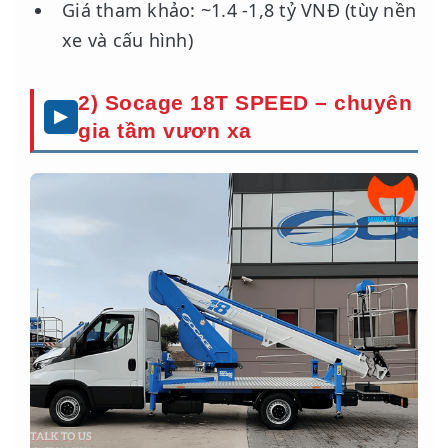
Giá tham khảo: ~1.4 -1,8 tỷ VNĐ (tùy nền
xe và cấu hình)
2) Socage 18T SPEED – chuyên
gia tầm vươn xa