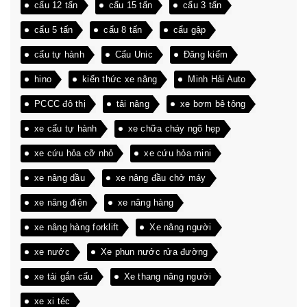
cẩu 12 tấn
cẩu 15 tấn
cẩu 3 tấn
cẩu 5 tấn
cẩu 8 tấn
cẩu gập
cẩu tự hành
Cẩu Unic
Đăng kiểm
hino
kiến thức xe nâng
Minh Hải Auto
PCCC đô thị
tải nâng
xe bơm bê tông
xe cẩu tự hành
xe chữa cháy ngõ hẹp
xe cứu hỏa cỡ nhỏ
xe cứu hỏa mini
xe nâng dầu
xe nâng đầu chở máy
xe nâng điện
xe nâng hàng
xe nâng hàng forklift
Xe nâng người
xe nước
Xe phun nước rửa đường
xe tải gắn cẩu
Xe thang nâng người
xe xi téc