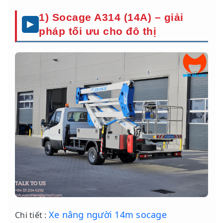
1) Socage A314 (14A) – giải
pháp tối ưu cho đô thị
Xe nâng người 14m socage
Chi tiết :