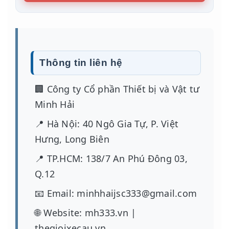
Thông tin liên hệ
🏢 Công ty Cổ phần Thiết bị và Vật tư
Minh Hải
📍 Hà Nội: 40 Ngô Gia Tự, P. Việt
Hưng, Long Biên
📍 TP.HCM: 138/7 An Phú Đông 03,
Q.12
📧 Email: minhhaijsc333@gmail.com
🌐 Website: mh333.vn |
thegioixecau.vn