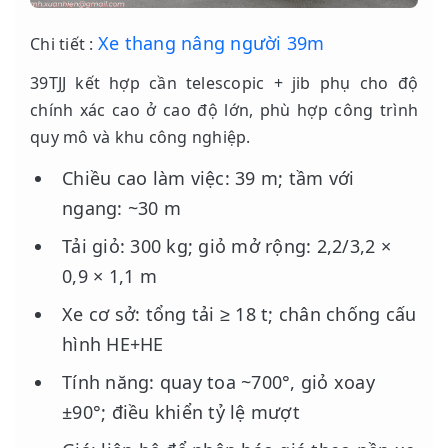
Xe thang nâng người 39m
Chi tiết :
39TJJ kết hợp cần telescopic + jib phụ cho độ
chính xác cao ở cao độ lớn, phù hợp công trình
quy mô và khu công nghiệp.
Chiều cao làm việc: 39 m; tầm với
ngang: ~30 m
Tải giỏ: 300 kg; giỏ mở rộng: 2,2/3,2 ×
0,9 × 1,1 m
Xe cơ sở: tổng tải ≥ 18 t; chân chống cấu
hình HE+HE
Tính năng: quay toa ~700°, giỏ xoay
±90°; điều khiển tỷ lệ mượt