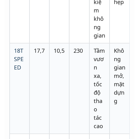
kiệ
hẹp
m
khô
ng
gian
18T
17,7
10,5
230
Tầm
Khô
SPE
vươ
ng
ED
n
gian
xa,
mở,
tốc
mặt
độ
dựn
tha
g
o
tác
cao