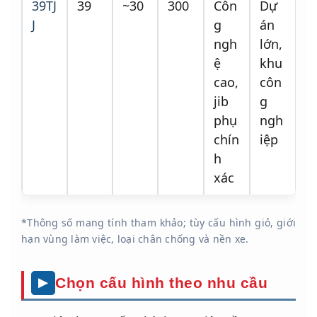
39TJ
39
~30
300
Côn
Dự
J
g
án
ngh
lớn,
ệ
khu
cao,
côn
jib
g
phụ
ngh
chín
iệp
h
xác
*Thông số mang tính tham khảo; tùy cấu hình giỏ, giới
hạn vùng làm việc, loại chân chống và nền xe.
Chọn cấu hình theo nhu cầu