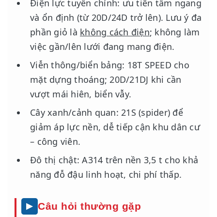
Điện lực tuyến chính: ưu tiên tầm ngang
và ổn định (từ 20D/24D trở lên). Lưu ý đa
phần giỏ là
không cách điện
; không làm
việc gần/lên lưới đang mang điện.
Viễn thông/biển bảng: 18T SPEED cho
mặt dựng thoáng; 20D/21DJ khi cần
vượt mái hiên, biển vẫy.
Cây xanh/cảnh quan: 21S (spider) để
giảm áp lực nền, dễ tiếp cận khu dân cư
– công viên.
Đô thị chật: A314 trên nền 3,5 t cho khả
năng đỗ đậu linh hoạt, chi phí thấp.
Câu hỏi thường gặp