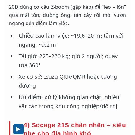
20D dùng cơ cấu Z-boom (gập kép) để “leo – lòn”
qua mái tôn, đường ống, tán cây rồi mới vươn
ngang đến điểm làm việc.
Chiều cao làm việc: ~19,6–20 m; tầm với
ngang: ~9,2 m
Tải giỏ: 225–230 kg; giỏ 2 người; quay
toa 360°
Xe cơ sở: Isuzu QKR/QMR hoặc tương
đương
Ưu điểm: xử lý không gian chật, nhiều
vật cản trong khu công nghiệp/đô thị
4) Socage 21S chân nhện – siêu
nhẹ cho địa hình khó