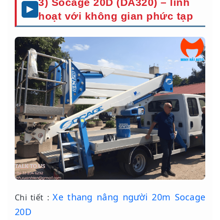
3) Socage 20D (DA320) – linh
hoạt với không gian phức tạp
Xe thang nâng người 20m Socage
Chi tiết :
20D