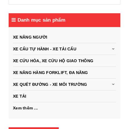
Danh mục sản phẩm
XE NÂNG NGƯỜI
XE CẨU TỰ HÀNH - XE TẢI CẨU
XE CỨU HỎA, XE CỨU HỘ GIAO THÔNG
XE NÂNG HÀNG FORKLIFT, ĐA NĂNG
XE QUÉT ĐƯỜNG - XE MÔI TRƯỜNG
XE TẢI
Xem thêm ...