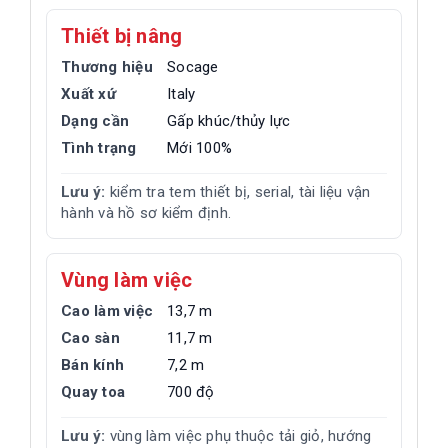
Thiết bị nâng
Thương hiệu
Socage
Xuất xứ
Italy
Dạng cần
Gấp khúc/thủy lực
Tình trạng
Mới 100%
Lưu ý:
kiểm tra tem thiết bị, serial, tài liệu vận
hành và hồ sơ kiểm định.
Vùng làm việc
Cao làm việc
13,7 m
Cao sàn
11,7 m
Bán kính
7,2 m
Quay toa
700 độ
Lưu ý:
vùng làm việc phụ thuộc tải giỏ, hướng