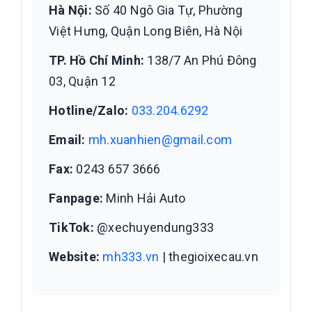
Hà Nội:
Số 40 Ngô Gia Tự, Phường
Việt Hưng, Quận Long Biên, Hà Nội
TP. Hồ Chí Minh:
138/7 An Phú Đông
03, Quận 12
Hotline/Zalo:
033.204.6292
Email:
mh.xuanhien@gmail.com
Fax:
0243 657 3666
Fanpage:
Minh Hải Auto
TikTok:
@xechuyendung333
Website:
mh333.vn
| thegioixecau.vn