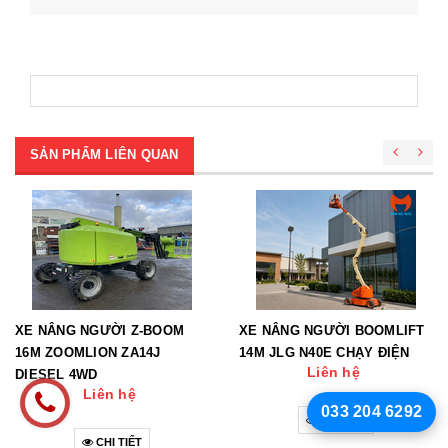
SẢN PHẨM LIÊN QUAN
XE NÂNG NGƯỜI Z-BOOM
XE NÂNG NGƯỜI BOOMLIFT
16M ZOOMLION ZA14J
14M JLG N40E CHẠY ĐIỆN
Liên hệ
DIESEL 4WD
Liên hệ
033 204 6292
CHI TIẾT
CHI TIẾT