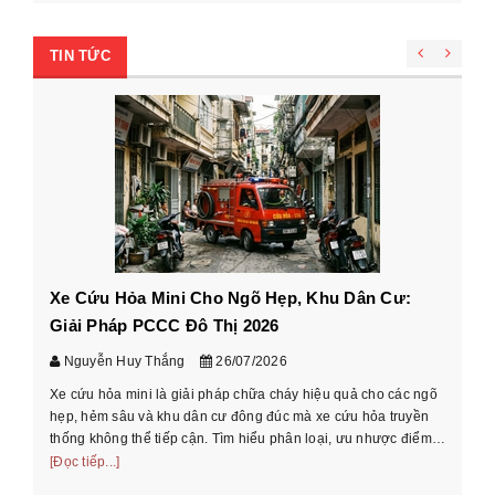
TIN TỨC
Xe Cứu Hỏa Mini Cho Ngõ Hẹp, Khu Dân Cư:
Cá
Giải Pháp PCCC Đô Thị 2026
xe
Nguyễn Huy Thắng
26/07/2026
Xe cứu hỏa mini là giải pháp chữa cháy hiệu quả cho các ngõ
Hư
hẹp, hẻm sâu và khu dân cư đông đúc mà xe cứu hỏa truyền
cầ
thống không thể tiếp cận. Tìm hiểu phân loại, ưu nhược điểm
th
và cách chọn xe phù ...
[Đọc tiếp...]
[Đọ