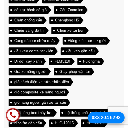
cẩu tự hành có giỏ
Cẩu Zoomlion
Chân chống cẩu
Chenglong H5
Chiếu sáng đô thị
Chọn xe tải ben
Cung cấp xe chữa cháy
Đăng kiểm xe cơ giới
đầu kéo container điện
đầu kéo gắn cẩu
Di dời cây xanh
FLM5110
Fulongma
Giá xe nâng người
Giấy phép vận tải
giỏ cách điện xe sửa chữa điện
giỏ composite xe nâng người
giỏ nâng người gắn xe tải cẩu
Hệ thống ben thủy lực
hệ thống chổi quét đường
033 204 6292
hino fm gắn cẩu
HLC-12015
HLC-8016