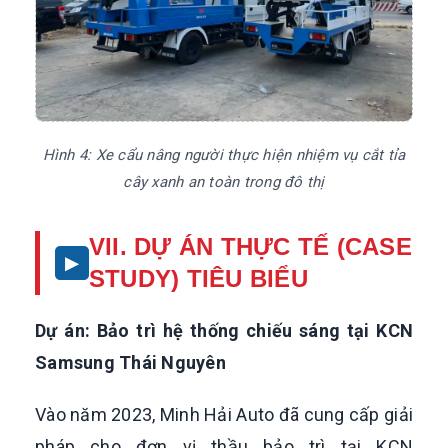
Hình 4: Xe cẩu nâng người thực hiện nhiệm vụ cắt tỉa
cây xanh an toàn trong đô thị
VII. DỰ ÁN THỰC TẾ (CASE
STUDY) TIÊU BIỂU
Dự án: Bảo trì hệ thống chiếu sáng tại KCN
Samsung Thái Nguyên
Vào năm 2023, Minh Hải Auto đã cung cấp giải
pháp cho đơn vị thầu bảo trì tại KCN