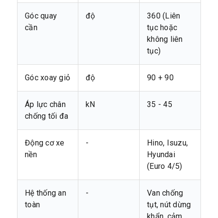
Góc quay
độ
360 (Liên
cần
tục hoặc
không liên
tục)
Góc xoay giỏ
độ
90 + 90
Áp lực chân
kN
35 - 45
chống tối đa
Động cơ xe
-
Hino, Isuzu,
nền
Hyundai
(Euro 4/5)
Hệ thống an
-
Van chống
toàn
tụt, nút dừng
khẩn, cảm