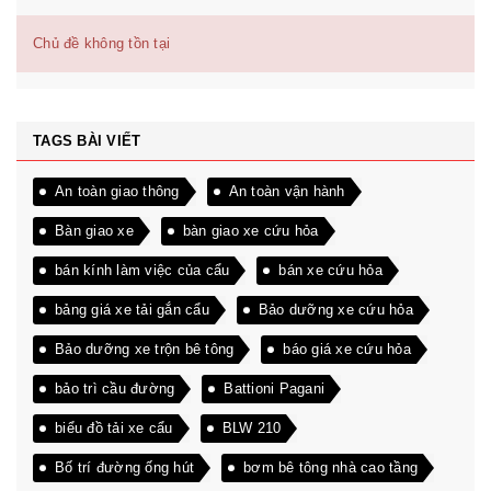
Chủ đề không tồn tại
TAGS BÀI VIẾT
An toàn giao thông
An toàn vận hành
Bàn giao xe
bàn giao xe cứu hỏa
bán kính làm việc của cẩu
bán xe cứu hỏa
bảng giá xe tải gắn cẩu
Bảo dưỡng xe cứu hỏa
Bảo dưỡng xe trộn bê tông
báo giá xe cứu hỏa
bảo trì cầu đường
Battioni Pagani
biểu đồ tải xe cẩu
BLW 210
Bố trí đường ống hút
bơm bê tông nhà cao tầng