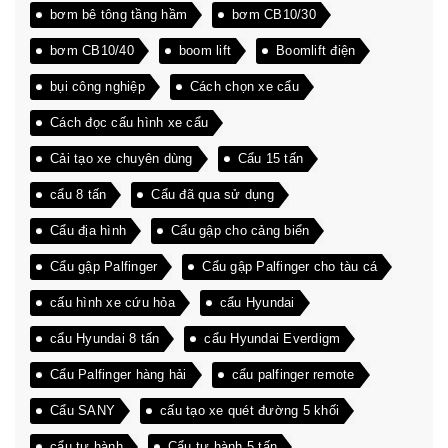
bơm bê tông tầng hầm
bơm CB10/30
bơm CB10/40
boom lift
Boomlift điện
bụi công nghiệp
Cách chọn xe cẩu
Cách đọc cấu hình xe cẩu
Cải tạo xe chuyên dùng
Cẩu 15 tấn
cẩu 8 tấn
Cẩu đã qua sử dụng
Cẩu địa hình
Cẩu gập cho cảng biển
Cẩu gập Palfinger
Cẩu gập Palfinger cho tàu cá
cấu hình xe cứu hỏa
cẩu Hyundai
cẩu Hyundai 8 tấn
cẩu Hyundai Everdigm
Cẩu Palfinger hàng hải
cẩu palfinger remote
Cẩu SANY
cấu tạo xe quét đường 5 khối
cẩu tự hành
Cẩu tự hành 5 tấn