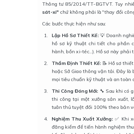
Thông tư 85/2014/TT-BGTVT. Tuy nhiên
sát-xi"
chứ không phải là "thay đổi côn
Các bước thực hiện như sau:
Lập Hồ Sơ Thiết Kế:
💡 Doanh nghiệp
hồ sơ kỹ thuật chi tiết cho phần 
hành, bồn xi-téc...). Hồ sơ này phải 
Thẩm Định Thiết Kế:
📝 Hồ sơ thiế
hoặc Sở Giao thông vận tải. Đây l
mọi tiêu chuẩn kỹ thuật và an toàn 
Thi Công Đóng Mới:
🔧 Sau khi có 
thi công tại một xưởng sản xuất, l
tuân thủ tuyệt đối 100% theo bản v
Nghiệm Thu Xuất Xưởng:
✅ Khi xe
đăng kiểm để tiến hành nghiệm thu. 