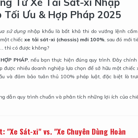
g Từ Xe Tải Sát-xi Nhập
p Tối Ưu & Hợp Pháp 2025
ua sử dụng
nhập khẩu là bất khả thi do vướng lệnh cấm
 một chiếc
xe tải sát-xi (chassis) mới 100%
, sau đó mới t
.. thì có được không?
 HỢP PHÁP
, nếu bạn thực hiện đúng quy trình. Đây chính 
áp được nhiều doanh nghiệp lựa chọn để sở hữu một chiếc 
ầu và đảm bảo tuân thủ 100% pháp luật, đặc biệt là trư
ớng dẫn quy trình chuẩn và phân tích những lợi ích của chi
t: "Xe Sát-xi" vs. "Xe Chuyên Dùng Hoàn