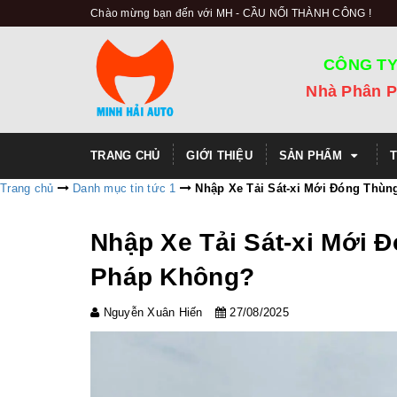
Chào mừng bạn đến với MH - CẦU NỐI THÀNH CÔNG !
CÔNG TY
Nhà Phân P
TRANG CHỦ
GIỚI THIỆU
SẢN PHẨM
Trang chủ
Danh mục tin tức 1
Nhập Xe Tải Sát-xi Mới Đóng Thù
Nhập Xe Tải Sát-xi Mới
Pháp Không?
Nguyễn Xuân Hiến
27/08/2025