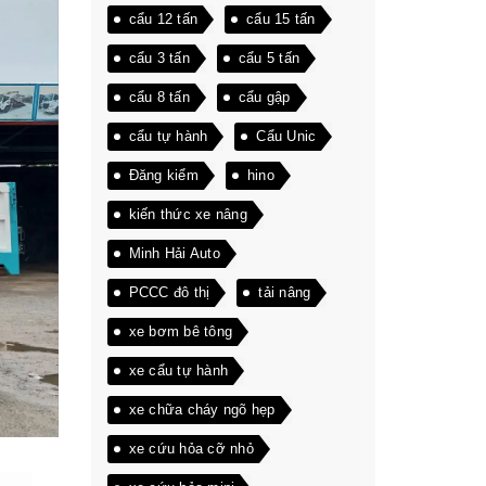
cẩu 12 tấn
cẩu 15 tấn
cẩu 3 tấn
cẩu 5 tấn
cẩu 8 tấn
cẩu gập
cẩu tự hành
Cẩu Unic
Đăng kiểm
hino
kiến thức xe nâng
Minh Hải Auto
PCCC đô thị
tải nâng
xe bơm bê tông
xe cẩu tự hành
xe chữa cháy ngõ hẹp
xe cứu hỏa cỡ nhỏ