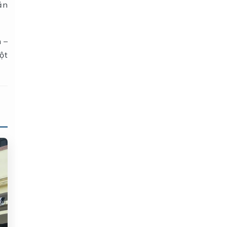
ăn
 –
ột