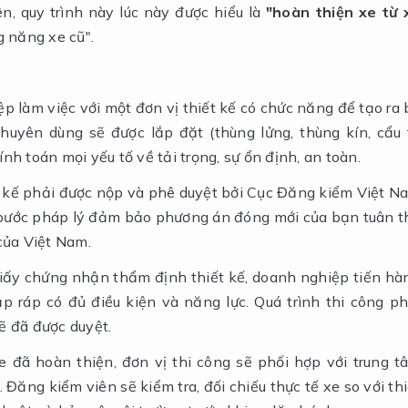
, quy trình này lúc này được hiểu là
"hoàn thiện xe từ 
g năng xe cũ".
 làm việc với một đơn vị thiết kế có chức năng để tạo ra 
chuyên dùng sẽ được lắp đặt (thùng lửng, thùng kín, cẩu 
tính toán mọi yếu tố về tải trọng, sự ổn định, an toàn.
t kế phải được nộp và phê duyệt bởi Cục Đăng kiểm Việt N
à bước pháp lý đảm bảo phương án đóng mới của bạn tuân t
của Việt Nam.
giấy chứng nhận thẩm định thiết kế, doanh nghiệp tiến hà
ắp ráp có đủ điều kiện và năng lực. Quá trình thi công ph
ẽ đã được duyệt.
 đã hoàn thiện, đơn vị thi công sẽ phối hợp với trung t
Đăng kiểm viên sẽ kiểm tra, đối chiếu thực tế xe so với thi