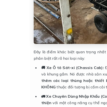
Đây là điểm khác biệt quan trọng nhất
phân biệt rất rõ hai loại này:
🚚 Xe Ô tô Sát-xi (Chassis Cab):
Đ
và khung gầm. Nó được nhà sản xuấ
thêm các loại thùng hoặc thiết 
KHÔNG
thuộc đối tượng bị cấm cải 
🚛 Xe Chuyên Dùng Nhập Khẩu (Com
thiện
với một công năng cụ thể ngay