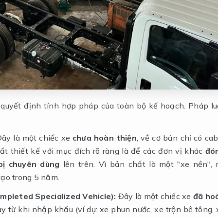
 quyết định tính hợp pháp của toàn bộ kế hoạch. Pháp lu
ây là một chiếc xe
chưa hoàn thiện
, về cơ bản chỉ có cab
t thiết kế với mục đích rõ ràng là để các đơn vị khác
đó
bị chuyên dùng
lên trên. Vì bản chất là một "xe nền", 
tạo trong 5 năm.
pleted Specialized Vehicle):
Đây là một chiếc xe
đã ho
 từ khi nhập khẩu (ví dụ: xe phun nước, xe trộn bê tông, 