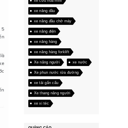
xe cứu hỏa mini
xe nâng dầu
xe nâng đầu chở máy
 5
xe nâng điện
iến
xe nâng hàng
xe nâng hàng forklift
là
Xe nâng người
xe nước
xe
ớc
Xe phun nước rửa đường
xe tải gắn cẩu
ến
Xe thang nâng người
xe xi téc
QUẢNG CÁO