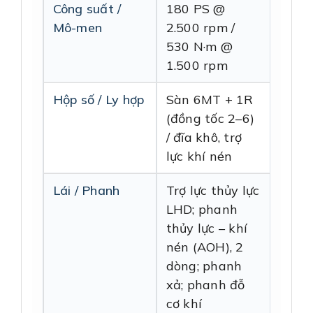
Công suất /
180 PS @
Mô-men
2.500 rpm /
530 N·m @
1.500 rpm
Hộp số / Ly hợp
Sàn 6MT + 1R
(đồng tốc 2–6)
/ đĩa khô, trợ
lực khí nén
Lái / Phanh
Trợ lực thủy lực
LHD; phanh
thủy lực – khí
nén (AOH), 2
dòng; phanh
xả; phanh đỗ
cơ khí