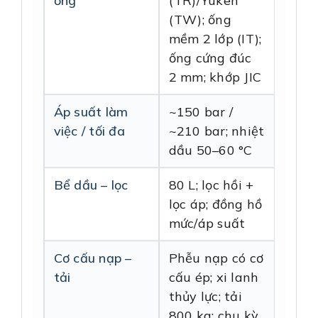
ống
(TR)/Yuken
(TW); ống
mềm 2 lớp (IT);
ống cứng đúc
2 mm; khớp JIC
Áp suất làm
~150 bar /
việc / tối đa
~210 bar; nhiệt
dầu 50–60 °C
Bể dầu – lọc
80 L; lọc hồi +
lọc áp; đồng hồ
mức/áp suất
Cơ cấu nạp –
Phễu nạp có cơ
tải
cấu ép; xi lanh
thủy lực; tải
800 kg; chu kỳ