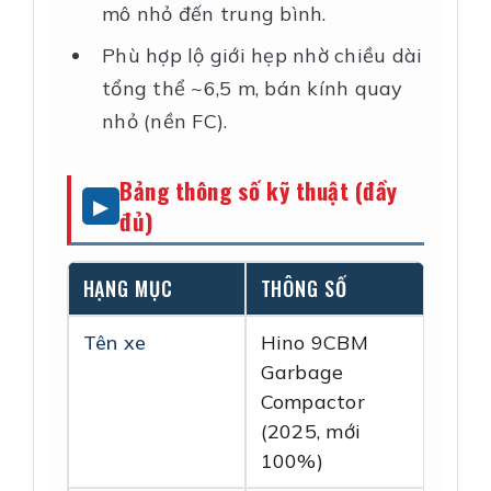
mô nhỏ đến trung bình.
Phù hợp lộ giới hẹp nhờ chiều dài
tổng thể ~6,5 m, bán kính quay
nhỏ (nền FC).
Bảng thông số kỹ thuật (đầy
đủ)
HẠNG MỤC
THÔNG SỐ
Tên xe
Hino 9CBM
Garbage
Compactor
(2025, mới
100%)