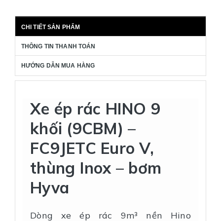
CHI TIẾT SẢN PHẨM
THÔNG TIN THANH TOÁN
HƯỚNG DẪN MUA HÀNG
Xe ép rác HINO 9
khối (9CBM) –
FC9JETC Euro V,
thùng Inox – bơm
Hyva
Dòng xe ép rác 9m³ nền Hino