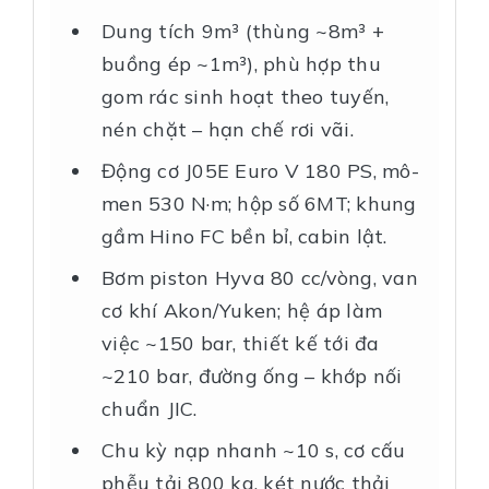
Dung tích 9m³ (thùng ~8m³ +
buồng ép ~1m³), phù hợp thu
gom rác sinh hoạt theo tuyến,
nén chặt – hạn chế rơi vãi.
Động cơ J05E Euro V 180 PS, mô-
men 530 N·m; hộp số 6MT; khung
gầm Hino FC bền bỉ, cabin lật.
Bơm piston Hyva 80 cc/vòng, van
cơ khí Akon/Yuken; hệ áp làm
việc ~150 bar, thiết kế tới đa
~210 bar, đường ống – khớp nối
chuẩn JIC.
Chu kỳ nạp nhanh ~10 s, cơ cấu
phễu tải 800 kg, két nước thải