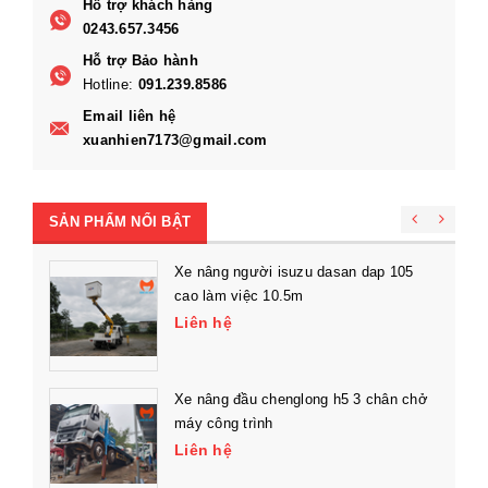
Hỗ trợ khách hàng
0243.657.3456
Hỗ trợ Bảo hành
Hotline:
091.239.8586
Email liên hệ
xuanhien7173@gmail.com
SẢN PHẨM NỔI BẬT
Xe nâng người isuzu dasan dap 105
cao làm việc 10.5m
Liên hệ
Xe nâng đầu chenglong h5 3 chân chở
máy công trình
Liên hệ