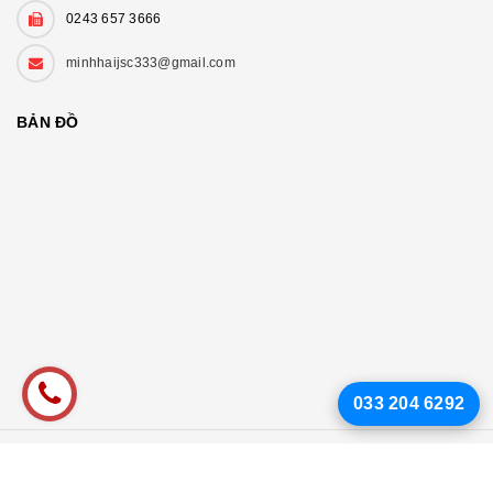
0243 657 3666
minhhaijsc333@gmail.com
BẢN ĐỒ
033 204 6292
© Bản quyền thuộc về
MH - CẦU NỐI THÀNH CÔNG
Cung cấp bởi Sapo