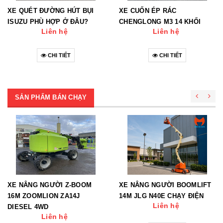
XE QUÉT ĐƯỜNG HÚT BỤI
XE CUỐN ÉP RÁC
ISUZU PHÙ HỢP Ở ĐÂU?
CHENGLONG M3 14 KHỐI
Liên hệ
Liên hệ
CHI TIẾT
CHI TIẾT
SẢN PHẨM BÁN CHẠY
XE NÂNG NGƯỜI Z-BOOM
XE NÂNG NGƯỜI BOOMLIFT
16M ZOOMLION ZA14J
14M JLG N40E CHẠY ĐIỆN
Liên hệ
DIESEL 4WD
Liên hệ