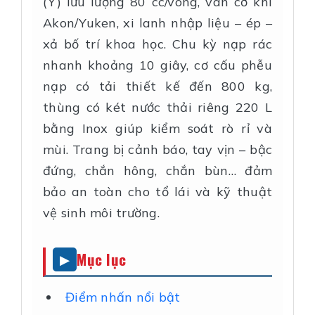
(Ý) lưu lượng 80 cc/vòng, van cơ khí
Akon/Yuken, xi lanh nhập liệu – ép –
xả bố trí khoa học. Chu kỳ nạp rác
nhanh khoảng 10 giây, cơ cấu phễu
nạp có tải thiết kế đến 800 kg,
thùng có két nước thải riêng 220 L
bằng Inox giúp kiểm soát rò rỉ và
mùi. Trang bị cảnh báo, tay vịn – bậc
đứng, chắn hông, chắn bùn… đảm
bảo an toàn cho tổ lái và kỹ thuật
vệ sinh môi trường.
Mục lục
Điểm nhấn nổi bật