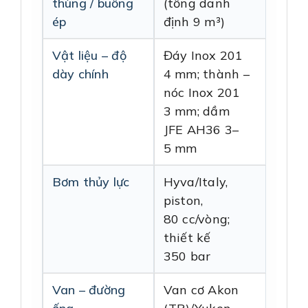
thùng / buồng
(tổng danh
ép
định 9 m³)
Vật liệu – độ
Đáy Inox 201
dày chính
4 mm; thành –
nóc Inox 201
3 mm; dầm
JFE AH36 3–
5 mm
Bơm thủy lực
Hyva/Italy,
piston,
80 cc/vòng;
thiết kế
350 bar
Van – đường
Van cơ Akon