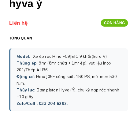
hyva ý
Liên hệ
CÒN HÀNG
TỔNG QUAN
Model:
Xe ép rác Hino FC9JETC 9 khối (Euro V).
Thùng ép:
9m³ (8m³ chứa + 1m³ ép), vật liệu Inox
201/Thép AH36.
Động cơ:
Hino J05E công suất 180 PS, mô-men 530
N.m.
Thủy lực:
Bơm piston Hyva (Ý), chu kỳ nạp rác nhanh
~10 giây.
Zalo/Call : 033 204 6292.