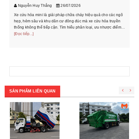
xe
Nguyễn Huy Thắng
26/07/2026
Xe cứu hỏa mini là giải pháp chữa cháy hiệu quả cho các ngõ
Hư
hẹp, hẻm sâu và khu dân cư đông đúc mà xe cứu hỏa truyền
cầ
thống không thể tiếp cận. Tìm hiểu phân loại, ưu nhược điểm
th
và cách chọn xe phù ...
[Đọc tiếp...]
[Đọ
SẢN PHẨM LIÊN QUAN