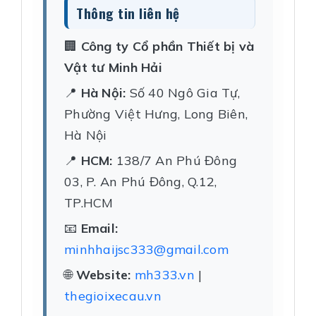
Thông tin liên hệ
🏢
Công ty Cổ phần Thiết bị và
Vật tư Minh Hải
📍
Hà Nội:
Số 40 Ngô Gia Tự,
Phường Việt Hưng, Long Biên,
Hà Nội
📍
HCM:
138/7 An Phú Đông
03, P. An Phú Đông, Q.12,
TP.HCM
📧
Email:
minhhaijsc333@gmail.com
🌐
Website:
mh333.vn
|
thegioixecau.vn