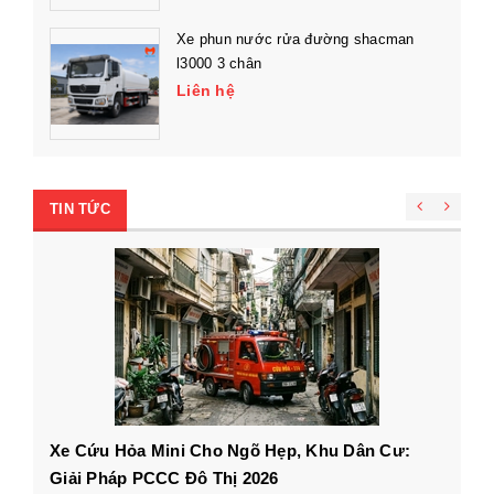
Xe phun nước rửa đường shacman
l3000 3 chân
Liên hệ
TIN TỨC
Xe Cứu Hỏa Mini Cho Ngõ Hẹp, Khu Dân Cư:
Cá
Giải Pháp PCCC Đô Thị 2026