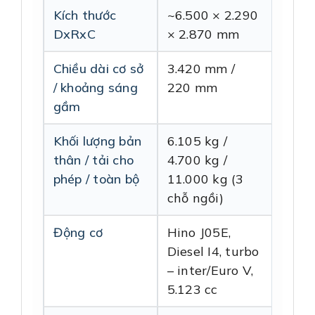
Kích thước
~6.500 × 2.290
DxRxC
× 2.870 mm
Chiều dài cơ sở
3.420 mm /
/ khoảng sáng
220 mm
gầm
Khối lượng bản
6.105 kg /
thân / tải cho
4.700 kg /
phép / toàn bộ
11.000 kg (3
chỗ ngồi)
Động cơ
Hino J05E,
Diesel I4, turbo
– inter/Euro V,
5.123 cc