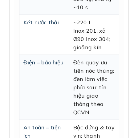
~10 s
Két nước thải
~220 L
Inox 201, xả
Ø90 Inox 304;
gioăng kín
Điện – báo hiệu
Đèn quay ưu
tiên nóc thùng;
đèn làm việc
phía sau; tín
hiệu giao
thông theo
QCVN
An toàn – tiện
Bậc đứng & tay
ích
vịn; thanh