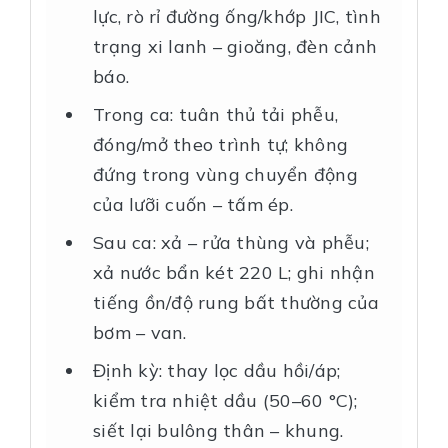
lực, rò rỉ đường ống/khớp JIC, tình
trạng xi lanh – gioăng, đèn cảnh
báo.
Trong ca: tuân thủ tải phễu,
đóng/mở theo trình tự; không
đứng trong vùng chuyển động
của lưỡi cuốn – tấm ép.
Sau ca: xả – rửa thùng và phễu;
xả nước bẩn két 220 L; ghi nhận
tiếng ồn/độ rung bất thường của
bơm – van.
Định kỳ: thay lọc dầu hồi/áp;
kiểm tra nhiệt dầu (50–60 °C);
siết lại bulông thân – khung.