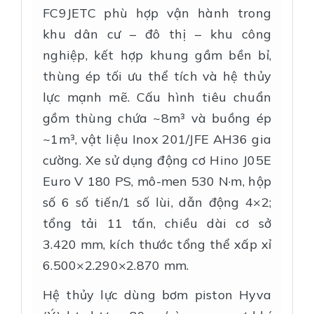
FC9JETC phù hợp vận hành trong
khu dân cư – đô thị – khu công
nghiệp, kết hợp khung gầm bền bỉ,
thùng ép tối ưu thể tích và hệ thủy
lực mạnh mẽ. Cấu hình tiêu chuẩn
gồm thùng chứa ~8m³ và buồng ép
~1m³, vật liệu Inox 201/JFE AH36 gia
cường. Xe sử dụng động cơ Hino J05E
Euro V 180 PS, mô-men 530 N·m, hộp
số 6 số tiến/1 số lùi, dẫn động 4×2;
tổng tải 11 tấn, chiều dài cơ sở
3.420 mm, kích thước tổng thể xấp xỉ
6.500×2.290×2.870 mm.
Hệ thủy lực dùng bơm piston Hyva