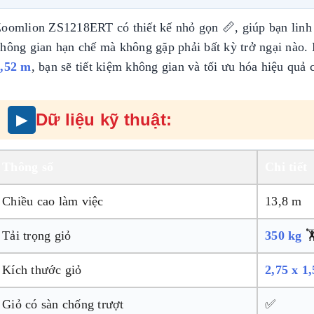
oomlion ZS1218ERT có thiết kế nhỏ gọn 📏, giúp bạn linh 
hông gian hạn chế mà không gặp phải bất kỳ trở ngại nào. 
,52 m
, bạn sẽ tiết kiệm không gian và tối ưu hóa hiệu quả 
Dữ liệu kỹ thuật:
Thông số
Chi tiết
Chiều cao làm việc
13,8 m
Tải trọng giỏ
350 kg
🏋
Kích thước giỏ
2,75 x 1
Giỏ có sàn chống trượt
✅