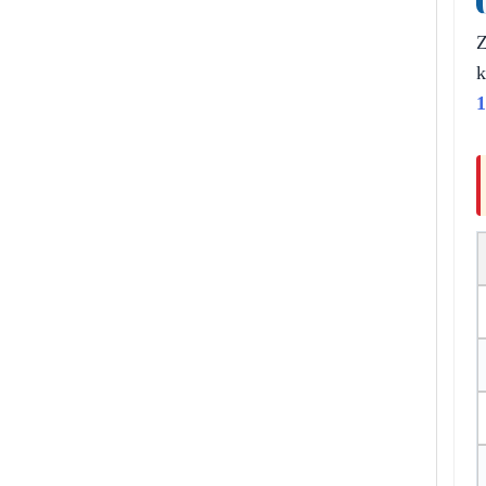
Z
k
1