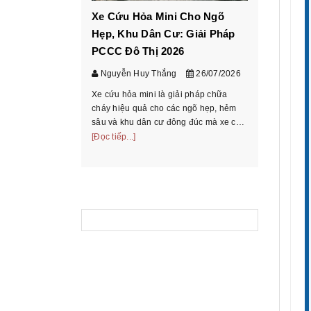
Xe Cứu Hỏa Mini Cho Ngõ
Cách ch
Hẹp, Khu Dân Cư: Giải Pháp
tấn theo
PCCC Đô Thị 2026
chở
Nguyễn Huy Thắng
26/07/2026
Nguyễn 
Xe cứu hỏa mini là giải pháp chữa
Hướng dẫn
cháy hiệu quả cho các ngõ hẹp, hẻm
theo bảng 
sâu và khu dân cư đông đúc mà xe cứu
chiếu mode
hỏa truyền thống không thể tiếp cận.
[Đọc tiếp...]
và hồ sơ t
[Đọc tiếp...
Tìm hiểu phân loại, ưu nhược điểm và
thoại/Zalo
cách chọn xe phù ...