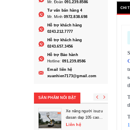
Mr. Đoàn
091.239.8586
CHI 
Tư vấn bán hàng 4
Mr. Minh
0972.838.698
Hỗ trợ khách hàng
0243.212.7777
Hỗ trợ khách hàng
0243.657.3456
S
Hỗ trợ Bảo hành
Hotline:
091.239.8586
t
Email liên hệ
xuanhien7173@gmail.com
s
t
T
SẢN PHẨM NỔI BẬT
t
Xe nâng người isuzu
T
dasan dap 105 cao
làm việc 10.5m
1
Liên hệ