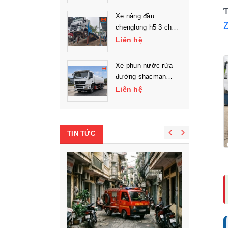
T
Xe nâng đầu
chenglong h5 3 chân
chở máy công trình
Liên hệ
Xe phun nước rửa
đường shacman
l3000 3 chân
Liên hệ
TIN TỨC