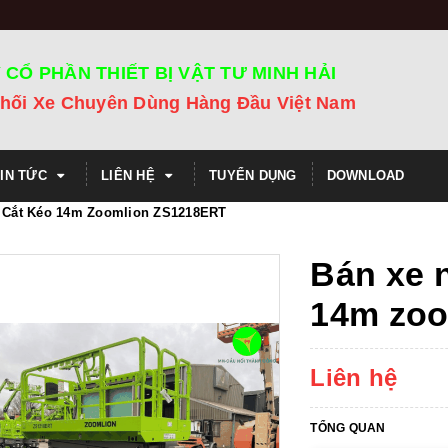
 CỔ PHẦN THIẾT BỊ VẬT TƯ MINH HẢI
hối Xe Chuyên Dùng Hàng Đầu Việt Nam
TIN TỨC
LIÊN HỆ
TUYỂN DỤNG
DOWNLOAD
 Cắt Kéo 14m Zoomlion ZS1218ERT
Bán xe 
14m zoo
Liên hệ
TỔNG QUAN