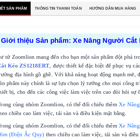
TIẾT SẢN PHẨM
THÔNG TIN THANH TOÁN
HƯỚNG DẪN MUA HÀNG
Giới thiệu Sản phẩm: Xe Nâng Người Cắ
ư tử Zoomlion mang đến cho bạn một sản phẩm đột phá tro
Cắt Kéo ZS1218ERT
, được thiết kế đặc biệt để phục vụ c
rường địa hình gồ ghề. Với khả năng hoạt động mạnh mẽ, độ
ản phẩm này chính là sự lựa chọn lý tưởng cho mọi công trì
hiết bị, cho đến các công việc làm việc trên cao đòi hỏi sự 
rong cùng nhóm Zoomlion, có thể đối chiếu thêm
Xe Nâng
heo chiều cao làm việc, tải sàn và điều kiện mặt bằng.
So sánh hd320 gắn
rong cùng nhóm Zoomlion, có thể đối chiếu thêm
Xe Nâng
cẩu everdigm 12 tấn
và 15 tấn
6m (Điện Ắc Quy)
theo chiều cao làm việc, tải sàn và điều
Liên hệ