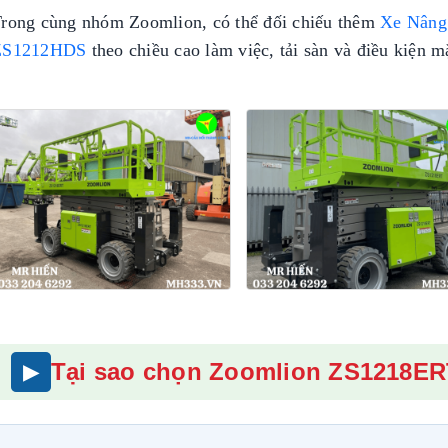
rong cùng nhóm Zoomlion, có thể đối chiếu thêm
Xe Nâng
Xe bồn xitec chở
ZS1212HDS
theo chiều cao làm việc, tải sàn và điều kiện m
xăng 24m3 dongfeng
se5310gyyz5
Liên hệ
Xe bồn phun sương
mini dongfeng tuyi
2.5 khối
Liên hệ
Tại sao chọn Zoomlion ZS1218E
10 mẫu xe tải gắn cẩu đáng