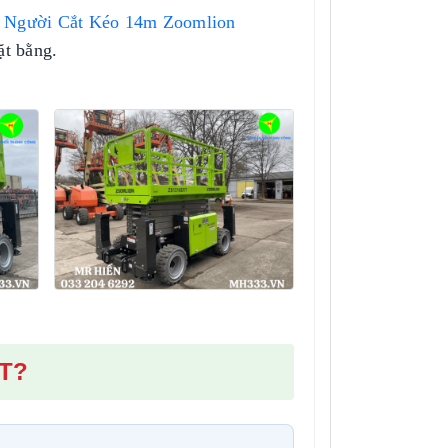
 Người Cắt Kéo 14m Zoomlion
ặt bằng.
RT?