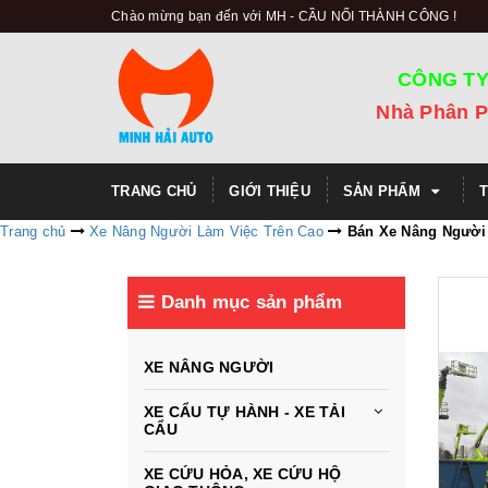
Chào mừng bạn đến với MH - CẦU NỐI THÀNH CÔNG !
CÔNG TY
Nhà Phân P
TRANG CHỦ
GIỚI THIỆU
SẢN PHẨM
Trang chủ
Xe Nâng Người Làm Việc Trên Cao
Bán Xe Nâng Người
Danh mục sản phẩm
XE NÂNG NGƯỜI
XE CẨU TỰ HÀNH - XE TẢI
CẨU
XE CỨU HỎA, XE CỨU HỘ