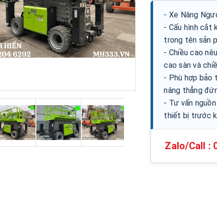
- Xe Nâng Ngư
- Cấu hình cắt
trong tên sản 
- Chiều cao nêu
cao sàn và chiề
- Phù hợp bảo t
nâng thẳng đứn
- Tư vấn nguồn 
thiết bị trước k
Zalo/Call :