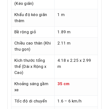
(Kéo giãn)
Khẩu độ kéo giãn
1 m
thêm
Bề rộng giỏ
1.89 m
Chiều cao thân (Khi
2.11 m
thu gọn)
Kích thước tổng
4.18 x 2.25 x 2.99
thể (Dài x Rộng x
m
Cao)
Khoảng sáng gầm
35 cm
xe
Tốc độ di chuyển
1.6 – 6 km/h