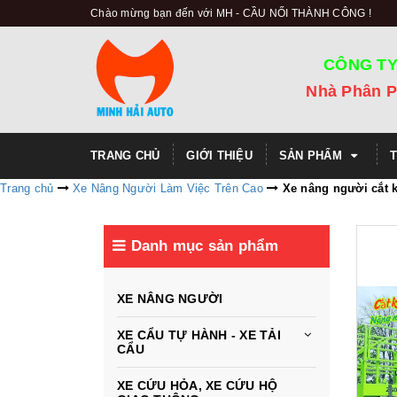
Chào mừng bạn đến với MH - CẦU NỐI THÀNH CÔNG !
CÔNG TY
Nhà Phân P
TRANG CHỦ
GIỚI THIỆU
SẢN PHẨM
Trang chủ
Xe Nâng Người Làm Việc Trên Cao
Xe nâng người cắt 
Danh mục sản phẩm
XE NÂNG NGƯỜI
XE CẨU TỰ HÀNH - XE TẢI
CẨU
XE CỨU HỎA, XE CỨU HỘ