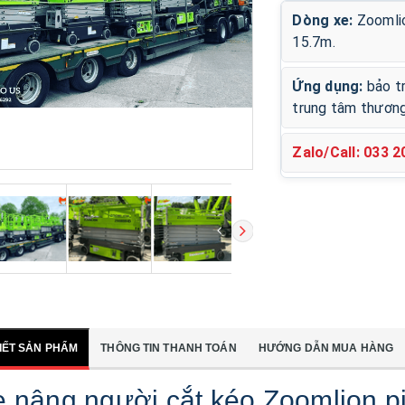
Dòng xe:
Zoomlio
15.7m.
Ứng dụng:
bảo tr
trung tâm thương
Zalo/Call: 033 
TIẾT SẢN PHẨM
THÔNG TIN THANH TOÁN
HƯỚNG DẪN MUA HÀNG
 nâng người cắt kéo Zoomlion pi