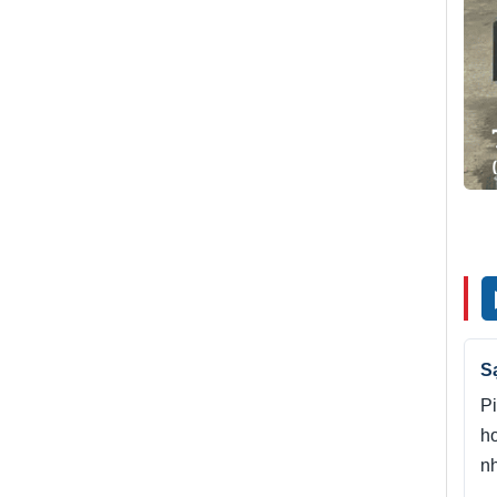
S
Pi
h
nh