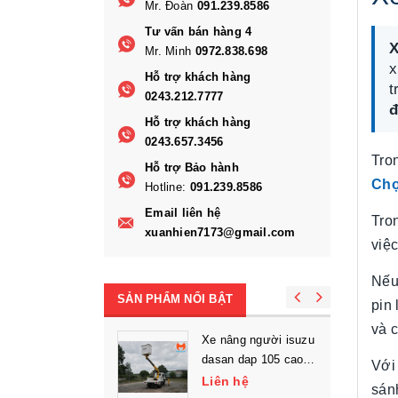
Mr. Đoàn
091.239.8586
Tư vấn bán hàng 4
X
Mr. Minh
0972.838.698
x
Hỗ trợ khách hàng
t
0243.212.7777
đ
Hỗ trợ khách hàng
0243.657.3456
Tro
Hỗ trợ Bảo hành
Ch
Hotline:
091.239.8586
Email liên hệ
Tro
xuanhien7173@gmail.com
việc
Nếu
SẢN PHẨM NỔI BẬT
pin 
và 
Xe nâng người isuzu
dasan dap 105 cao
Với
làm việc 10.5m
Liên hệ
sán