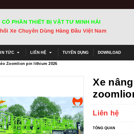
 CỔ PHẦN THIẾT BỊ VẬT TƯ MINH HẢI
hối Xe Chuyên Dùng Hàng Đầu Việt Nam
TIN TỨC
LIÊN HỆ
TUYỂN DỤNG
DOWNLOAD
kéo Zoomlion pin lithium 2026
Xe nâng
zoomlion
Liên hệ
TỔNG QUAN