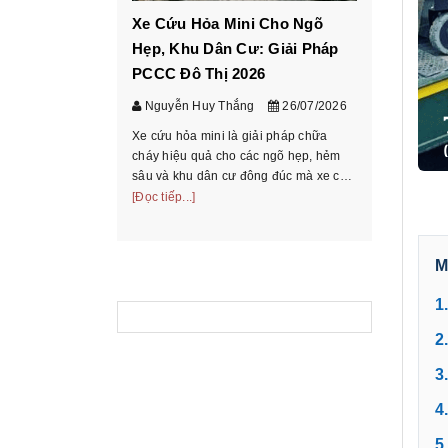
Xe Cứu Hỏa Mini Cho Ngõ
Cách ch
Hẹp, Khu Dân Cư: Giải Pháp
tấn theo
PCCC Đô Thị 2026
chở
Nguyễn Huy Thắng
26/07/2026
Nguyễn 
Xe cứu hỏa mini là giải pháp chữa
Hướng dẫn
cháy hiệu quả cho các ngõ hẹp, hẻm
theo bảng 
sâu và khu dân cư đông đúc mà xe cứu
chiếu mode
hỏa truyền thống không thể tiếp cận.
[Đọc tiếp...]
và hồ sơ t
[Đọc tiếp...
Tìm hiểu phân loại, ưu nhược điểm và
thoại/Zalo
cách chọn xe phù ...
M
1
2
3
4
5