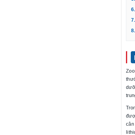
6
7
8
Zoo
thư
dưỡ
trun
Tro
đượ
cân
lit