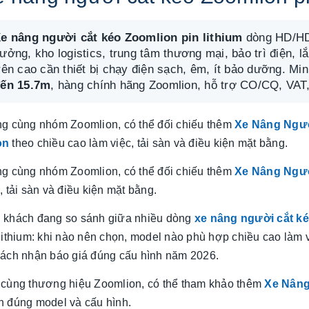
e nâng người cắt kéo Zoomlion pin lithium
dòng HD/HD-
ưởng, kho logistics, trung tâm thương mại, bảo trì điện,
rên cao cần thiết bị chạy điện sạch, êm, ít bảo dưỡng. Mi
ến 15.7m
, hàng chính hãng Zoomlion, hỗ trợ CO/CQ, VAT,
ng cùng nhóm Zoomlion, có thể đối chiếu thêm
Xe Nâng Ngư
ọn
theo chiều cao làm việc, tải sàn và điều kiện mặt bằng.
ng cùng nhóm Zoomlion, có thể đối chiếu thêm
Xe Nâng Ngư
, tải sàn và điều kiện mặt bằng.
 khách đang so sánh giữa nhiều dòng
xe nâng người cắt k
lithium: khi nào nên chọn, model nào phù hợp chiều cao làm 
cách nhận báo giá đúng cấu hình năm 2026.
So sánh hd320 gắn
cẩu everdigm 12 tấn
 cùng thương hiệu Zoomlion, có thể tham khảo thêm
Xe Nâng
và 15 tấn
Liên hệ
h đúng model và cấu hình.