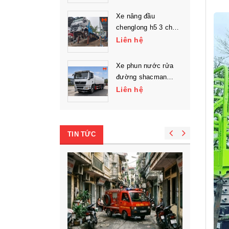
Xe nâng đầu
chenglong h5 3 chân
chở máy công trình
Liên hệ
Xe phun nước rửa
đường shacman
l3000 3 chân
Liên hệ
TIN TỨC