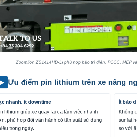
Zoomlion ZS1414HD-Li phù hợp bảo trì điện, PCCC, MEP và 
Ưu điểm pin lithium trên xe nâng 
ạc nhanh, ít downtime
Ít bảo 
n lithium giúp xe quay lại ca làm việc nhanh
Không c
ơn, phù hợp đội vận hành có tần suất sử dụng
sunfat h
iều trong ngày.
so với ắ