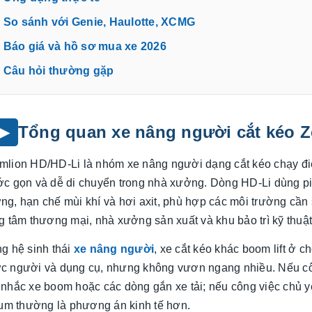
. So sánh với Genie, Haulotte, XCMG
. Báo giá và hồ sơ mua xe 2026
. Câu hỏi thường gặp
Tổng quan xe nâng người cắt kéo 
mlion HD/HD-Li là nhóm xe nâng người dạng cắt kéo chạy điệ
ớc gọn và dễ di chuyển trong nhà xưởng. Dòng HD-Li dùng pin 
ng, hạn chế mùi khí và hơi axit, phù hợp các môi trường cần
g tâm thương mại, nhà xưởng sản xuất và khu bảo trì kỹ thuật
ng hệ sinh thái
xe nâng người
, xe cắt kéo khác boom lift ở 
c người và dụng cụ, nhưng không vươn ngang nhiều. Nếu côn
 nhắc xe boom hoặc các dòng gắn xe tải; nếu công việc chủ yế
hium thường là phương án kinh tế hơn.