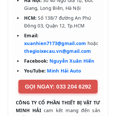
Hà Nội:
Số 40 Ngô Gia Tự, Đức
Giang, Long Biên, Hà Nội
HCM:
Số 138/7 đường An Phú
Đông 03, Quận 12, Tp.HCM
Email:
xuanhien7173@gmail.com
hoặc
thegioixecau.vn@gmail.com
Facebook:
Nguyễn Xuân Hiến
YouTube:
Minh Hải Auto
GỌI NGAY: 033 204 6292
CÔNG TY CỔ PHẦN THIẾT BỊ VẬT TƯ
MINH HẢI
cam kết mang đến sản