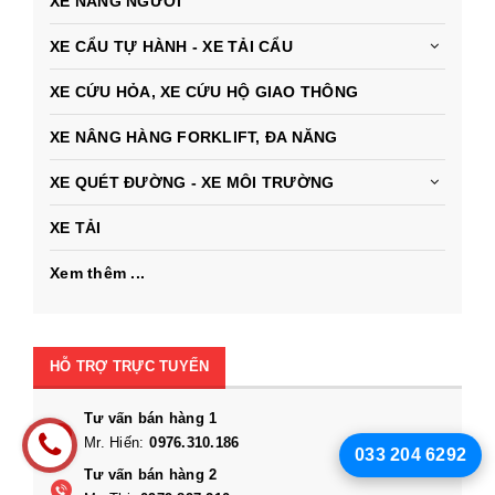
XE NÂNG NGƯỜI
XE CẨU TỰ HÀNH - XE TẢI CẨU
XE CỨU HỎA, XE CỨU HỘ GIAO THÔNG
XE NÂNG HÀNG FORKLIFT, ĐA NĂNG
XE QUÉT ĐƯỜNG - XE MÔI TRƯỜNG
XE TẢI
Xem thêm ...
HỖ TRỢ TRỰC TUYẾN
Tư vấn bán hàng 1
Mr. Hiến:
0976.310.186
033 204 6292
Tư vấn bán hàng 2