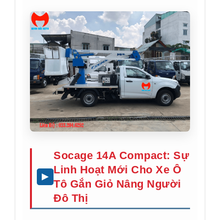
Socage 14A Compact: Sự
Linh Hoạt Mới Cho Xe Ô
Tô Gắn Giỏ Nâng Người
Đô Thị