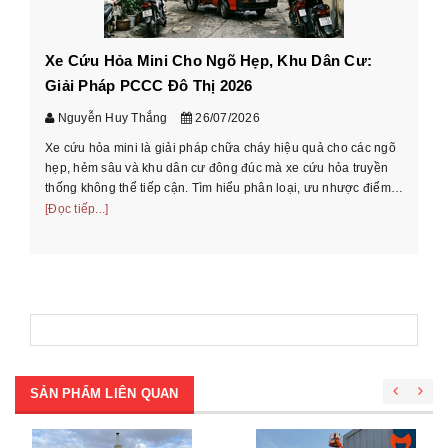
Xe Cứu Hỏa Mini Cho Ngõ Hẹp, Khu Dân Cư:
Cá
Giải Pháp PCCC Đô Thị 2026
xe
Nguyễn Huy Thắng
26/07/2026
Xe cứu hỏa mini là giải pháp chữa cháy hiệu quả cho các ngõ
Hư
hẹp, hẻm sâu và khu dân cư đông đúc mà xe cứu hỏa truyền
cầ
thống không thể tiếp cận. Tìm hiểu phân loại, ưu nhược điểm
th
và cách chọn xe phù ...
[Đọc tiếp...]
[Đọ
SẢN PHẨM LIÊN QUAN