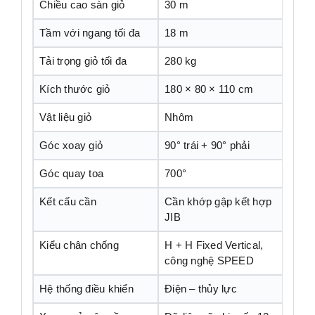
Chiều cao sàn giỏ
30 m
Tầm với ngang tối đa
18 m
Tải trọng giỏ tối đa
280 kg
Kích thước giỏ
180 × 80 × 110 cm
Vật liệu giỏ
Nhôm
Góc xoay giỏ
90° trái + 90° phải
Góc quay toa
700°
Kết cấu cần
Cần khớp gập kết hợp
JIB
Kiểu chân chống
H + H Fixed Vertical,
công nghệ SPEED
Hệ thống điều khiển
Điện – thủy lực