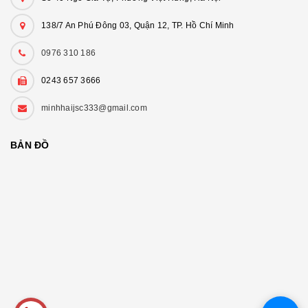
138/7 An Phú Đông 03, Quận 12, TP. Hồ Chí Minh
0976 310 186
0243 657 3666
minhhaijsc333@gmail.com
BẢN ĐỒ