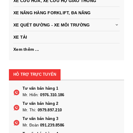
XE CỨU HỎA, XE CỨU HỘ GIAO THÔNG
XE NÂNG HÀNG FORKLIFT, ĐA NĂNG
XE QUÉT ĐƯỜNG - XE MÔI TRƯỜNG
XE TẢI
Xem thêm ...
HỖ TRỢ TRỰC TUYẾN
Tư vấn bán hàng 1
Mr. Hiến:
0976.310.186
Tư vấn bán hàng 2
Mr. Thi:
0979.897.210
Tư vấn bán hàng 3
Mr. Đoàn
091.239.8586