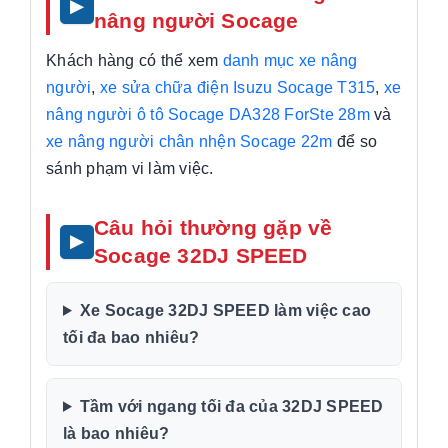
nâng người Socage
Khách hàng có thể xem
danh mục xe nâng
người
,
xe sửa chữa điện Isuzu Socage T315
,
xe
nâng người ô tô Socage DA328 ForSte 28m
và
xe nâng người chân nhện Socage 22m
để so
sánh phạm vi làm việc.
Câu hỏi thường gặp về
Socage 32DJ SPEED
Xe Socage 32DJ SPEED làm việc cao
tối đa bao nhiêu?
Tầm với ngang tối đa của 32DJ SPEED
là bao nhiêu?