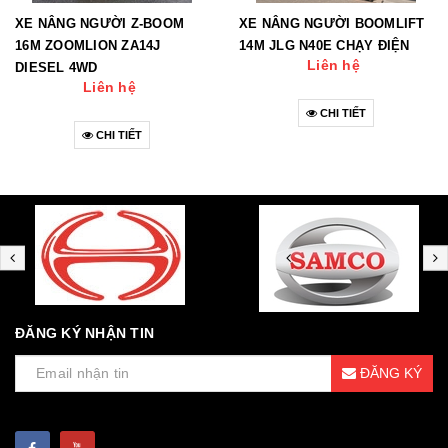
XE NÂNG NGƯỜI Z-BOOM
XE NÂNG NGƯỜI BOOMLIFT
16M ZOOMLION ZA14J
14M JLG N40E CHẠY ĐIỆN
Liên hệ
DIESEL 4WD
Liên hệ
CHI TIẾT
CHI TIẾT
ĐĂNG KÝ NHẬN TIN
ĐĂNG KÝ