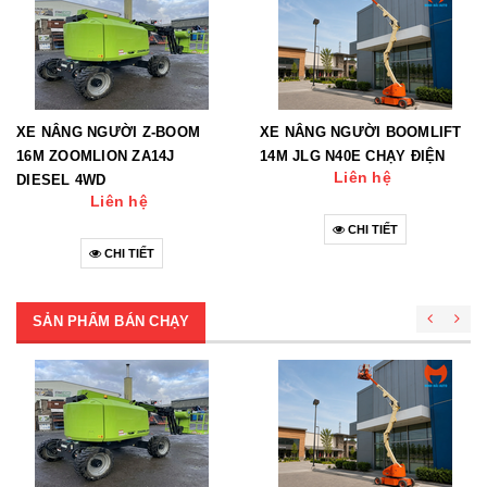
XE NÂNG NGƯỜI Z-BOOM
XE NÂNG NGƯỜI BOOMLIFT
16M ZOOMLION ZA14J
14M JLG N40E CHẠY ĐIỆN
Liên hệ
DIESEL 4WD
Liên hệ
CHI TIẾT
CHI TIẾT
SẢN PHẨM BÁN CHẠY