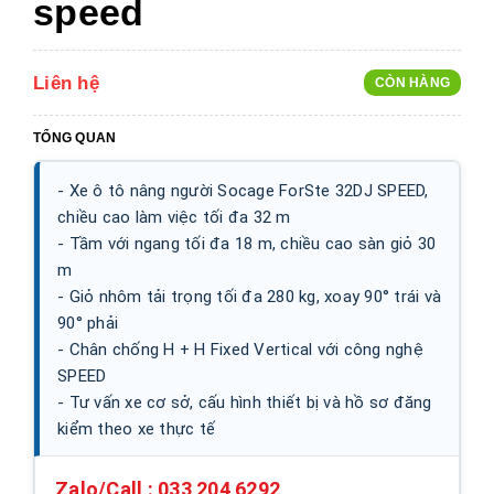
speed
Liên hệ
CÒN HÀNG
TỔNG QUAN
- Xe ô tô nâng người Socage ForSte 32DJ SPEED,
chiều cao làm việc tối đa 32 m
- Tầm với ngang tối đa 18 m, chiều cao sàn giỏ 30
m
- Giỏ nhôm tải trọng tối đa 280 kg, xoay 90° trái và
90° phải
- Chân chống H + H Fixed Vertical với công nghệ
SPEED
- Tư vấn xe cơ sở, cấu hình thiết bị và hồ sơ đăng
kiểm theo xe thực tế
Zalo/Call :
033 204 6292