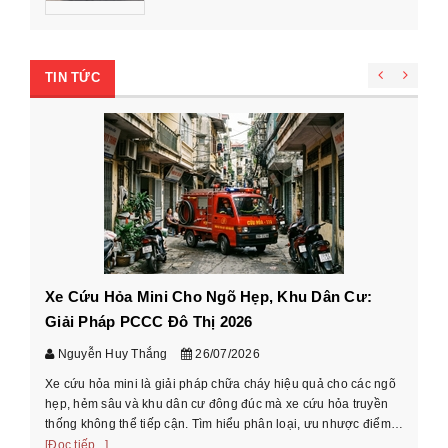
TIN TỨC
Xe Cứu Hỏa Mini Cho Ngõ Hẹp, Khu Dân Cư:
Cá
Giải Pháp PCCC Đô Thị 2026
xe
Nguyễn Huy Thắng
26/07/2026
Xe cứu hỏa mini là giải pháp chữa cháy hiệu quả cho các ngõ
Hư
hẹp, hẻm sâu và khu dân cư đông đúc mà xe cứu hỏa truyền
cầ
thống không thể tiếp cận. Tìm hiểu phân loại, ưu nhược điểm
th
và cách chọn xe phù ...
[Đọc tiếp...]