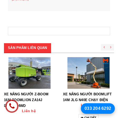
[Đọ
SẢN PHẨM LIÊN QUAN
XE NÂNG NGƯỜI Z-BOOM
XE NÂNG NGƯỜI BOOMLIFT
16M ZOOMLION ZA14J
14M JLG N40E CHẠY ĐIỆN
Liên hệ
DIESEL 4WD
033 204 6292
Liên hệ
CHI TIẾT