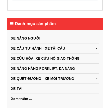
Danh mục sản phẩm
XE NÂNG NGƯỜI
XE CẨU TỰ HÀNH - XE TẢI CẨU
XE CỨU HỎA, XE CỨU HỘ GIAO THÔNG
XE NÂNG HÀNG FORKLIFT, ĐA NĂNG
XE QUÉT ĐƯỜNG - XE MÔI TRƯỜNG
XE TẢI
Xem thêm ...