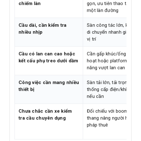
chiếm làn
gọn, ưu tiên thao tác tro
một làn đường
Cầu dài, cần kiểm tra
Sàn công tác lớn, khả nă
nhiều nhịp
di chuyển nhanh giữa các
vị trí
Cầu có lan can cao hoặc
Cần gấp khúc/ống lồng li
kết cấu phụ treo dưới dầm
hoạt hoặc platform có k
năng vượt lan can phù h
Công việc cần mang nhiều
Sàn tải lớn, tải trọng dư, 
thiết bị
thống cấp điện/khí/nước
nếu cần
Chưa chắc cần xe kiểm
Đối chiếu với boom lift, x
tra cầu chuyên dụng
thang nâng người hoặc gi
pháp thuê