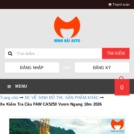
Thanh toán
TÌM KIẾM
hoặc
ĐĂNG NHẬP
ĐĂNG KÝ
0
MENU
Trang chủ
XE VỆ SINH ĐÔ THỊ, SẢN PHẨM KHÁC
Xe Kiểm Tra Cầu FAW CA5250 Vươn Ngang 18m 2026