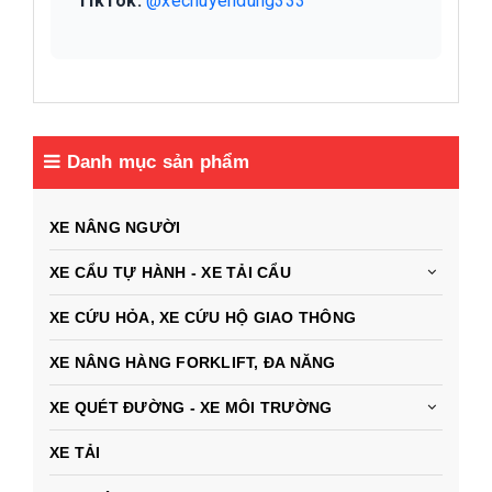
TikTok:
@xechuyendung333
Danh mục sản phẩm
XE NÂNG NGƯỜI
XE CẨU TỰ HÀNH - XE TẢI CẨU
XE CỨU HỎA, XE CỨU HỘ GIAO THÔNG
XE NÂNG HÀNG FORKLIFT, ĐA NĂNG
XE QUÉT ĐƯỜNG - XE MÔI TRƯỜNG
XE TẢI