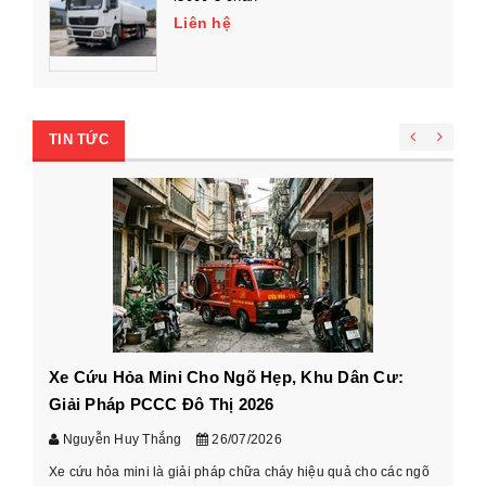
Liên hệ
TIN TỨC
Xe Cứu Hỏa Mini Cho Ngõ Hẹp, Khu Dân Cư:
Cá
Giải Pháp PCCC Đô Thị 2026
xe
Nguyễn Huy Thắng
26/07/2026
Xe cứu hỏa mini là giải pháp chữa cháy hiệu quả cho các ngõ