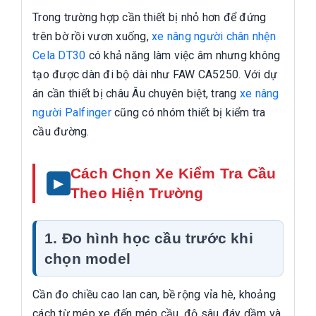
Trong trường hợp cần thiết bị nhỏ hơn để đứng
trên bờ rồi vươn xuống,
xe nâng người chân nhện
Cela DT30
có khả năng làm việc âm nhưng không
tạo được dàn đi bộ dài như FAW CA5250. Với dự
án cần thiết bị châu Âu chuyên biệt, trang
xe nâng
người Palfinger
cũng có nhóm thiết bị kiểm tra
cầu đường.
Cách Chọn Xe Kiểm Tra Cầu
Theo Hiện Trường
1. Đo hình học cầu trước khi
chọn model
Cần đo chiều cao lan can, bề rộng vỉa hè, khoảng
cách từ mép xe đến mép cầu, độ sâu đáy dầm và