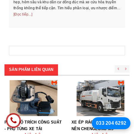
Hư
hẹp, hẻm sâu và khu dân cư đông đúc mà xe cứu hỏa truyền
cầ
thống không thể tiếp cận. Tìm hiểu phân loại, ưu nhược điểm
th
và cách chọn xe phù ...
[Đọc tiếp...]
[Đọ
SẢN PHẨM LIÊN QUAN
PTO – BỘ TRÍCH CÔNG SUẤT
XE ÉP RÁC ĐIỆN 12 KHỐI
033 204 6292
- PHỤ TÙNG XE TẢI
NỀN CHENGLONG M3