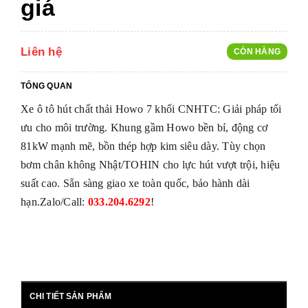
giá
Liên hệ
CÒN HÀNG
TỔNG QUAN
Xe ô tô hút chất thải Howo 7 khối CNHTC: Giải pháp tối
ưu cho môi trường. Khung gầm Howo bền bỉ, động cơ
81kW mạnh mẽ, bồn thép hợp kim siêu dày. Tùy chọn
bơm chân không Nhật/TOHIN cho lực hút vượt trội, hiệu
suất cao. Sẵn sàng giao xe toàn quốc, bảo hành dài
hạn.Zalo/Call:
033.204.6292
!
CHI TIẾT SẢN PHẨM