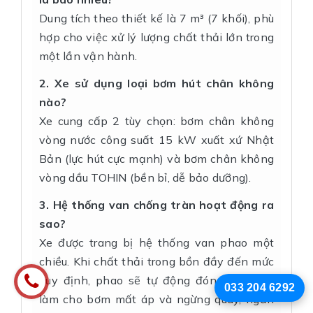
Dung tích theo thiết kế là 7 m³ (7 khối), phù
hợp cho việc xử lý lượng chất thải lớn trong
một lần vận hành.
2. Xe sử dụng loại bơm hút chân không
nào?
Xe cung cấp 2 tùy chọn: bơm chân không
vòng nước công suất 15 kW xuất xứ Nhật
Bản (lực hút cực mạnh) và bơm chân không
vòng dầu TOHIN (bền bỉ, dễ bảo dưỡng).
3. Hệ thống van chống tràn hoạt động ra
sao?
Xe được trang bị hệ thống van phao một
chiều. Khi chất thải trong bồn đầy đến mức
quy định, phao sẽ tự động đóng van hút,
033 204 6292
làm cho bơm mất áp và ngừng quay, ngăn