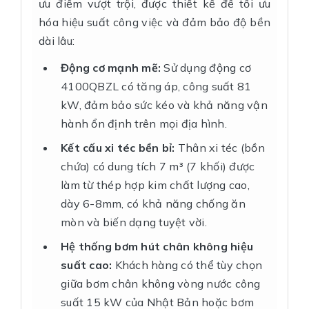
ưu điểm vượt trội, được thiết kế để tối ưu
hóa hiệu suất công việc và đảm bảo độ bền
dài lâu:
Động cơ mạnh mẽ:
Sử dụng động cơ
4100QBZL có tăng áp, công suất 81
kW, đảm bảo sức kéo và khả năng vận
hành ổn định trên mọi địa hình.
Kết cấu xi téc bền bỉ:
Thân xi téc (bồn
chứa) có dung tích 7 m³ (7 khối) được
làm từ thép hợp kim chất lượng cao,
dày 6-8mm, có khả năng chống ăn
mòn và biến dạng tuyệt vời.
Hệ thống bơm hút chân không hiệu
suất cao:
Khách hàng có thể tùy chọn
giữa bơm chân không vòng nước công
suất 15 kW của Nhật Bản hoặc bơm