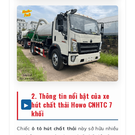
2. Thông tin nổi bật của xe
hút chất thải Howo CNHTC 7
khối
Chiếc
ô tô hút chất thải
này sở hữu nhiều