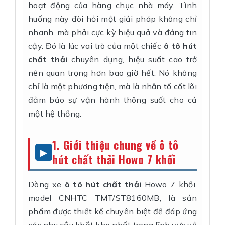
hoạt động của hàng chục nhà máy. Tình
huống này đòi hỏi một giải pháp không chỉ
nhanh, mà phải cực kỳ hiệu quả và đáng tin
cậy. Đó là lúc vai trò của một chiếc
ô tô hút
chất thải
chuyên dụng, hiệu suất cao trở
nên quan trọng hơn bao giờ hết. Nó không
chỉ là một phương tiện, mà là nhân tố cốt lõi
đảm bảo sự vận hành thông suốt cho cả
một hệ thống.
1. Giới thiệu chung về ô tô
hút chất thải Howo 7 khối
Dòng xe
ô tô hút chất thải
Howo 7 khối,
model CNHTC TMT/ST8160MB, là sản
phẩm được thiết kế chuyên biệt để đáp ứng
các nhu cầu khắt khe nhất trong lĩnh vực vệ