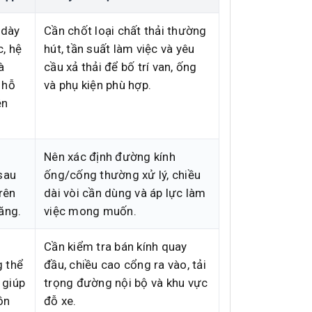
 dày
Cần chốt loại chất thải thường
, hệ
hút, tần suất làm việc và yêu
à
cầu xả thải để bố trí van, ống
 hỗ
và phụ kiện phù hợp.
ện
Nên xác định đường kính
sau
ống/cống thường xử lý, chiều
rên
dài vòi cần dùng và áp lực làm
ăng.
việc mong muốn.
Cần kiểm tra bán kính quay
 thể
đầu, chiều cao cổng ra vào, tải
 giúp
trọng đường nội bộ và khu vực
ồn
đỗ xe.