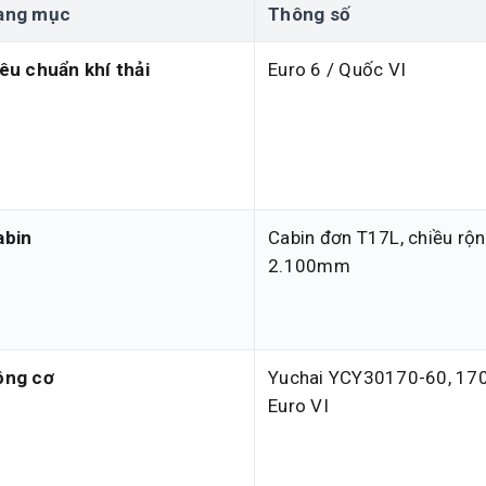
ạng mục
Thông số
êu chuẩn khí thải
Euro 6 / Quốc VI
abin
Cabin đơn T17L, chiều rộ
2.100mm
ộng cơ
Yuchai YCY30170-60, 170
Euro VI