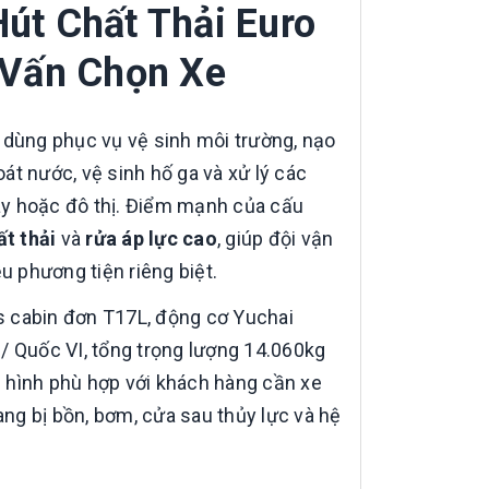
út Chất Thải Euro
 Vấn Chọn Xe
 dùng phục vụ vệ sinh môi trường, nạo
oát nước, vệ sinh hố ga và xử lý các
áy hoặc đô thị. Điểm mạnh của cấu
ất thải
và
rửa áp lực cao
, giúp đội vận
u phương tiện riêng biệt.
s cabin đơn T17L, động cơ Yuchai
/ Quốc VI, tổng trọng lượng 14.060kg
 hình phù hợp với khách hàng cần xe
ang bị bồn, bơm, cửa sau thủy lực và hệ