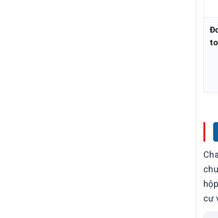
Đơ
t
Cha
chu
hộp
cư 