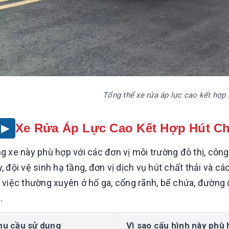
mua năm 2026 theo từng nhu
cầu
ọn xe cẩu tự hành 10
 bảng tải, xe nền và tải
Nguyễn Huy Thắng
10/07/2026
10 mẫu xe tải gắn cẩu 3-15 tấn đáng
tham khảo năm 2026 theo nhu cầu đô
Huy Thắng
15/07/2026
thị, vật liệu và xây dựng. So sánh
 chọn xe cẩu tự hành 10 tấn
chassis, cẩu và cách chọn.
[Đọc tiếp...]
tải và nhu cầu thực tế.Đối
Tổng thể xe rửa áp lực cao kết hợp 
l, bảng tải, xe nền, tải chở
heo cấu hình thực tế.Điện
]
: 0976.310.186
Xe Rửa Áp Lực Cao Kết Hợp Hút Ch
g xe này phù hợp với các đơn vị môi trường đô thị, công
, đội vệ sinh hạ tầng, đơn vị dịch vụ hút chất thải và 
 việc thường xuyên ở hố ga, cống rãnh, bể chứa, đường 
.
hu cầu sử dụng
Vì sao cấu hình này phù