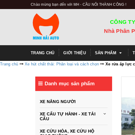
Chào mừng bạn đến với MH - CẦU NỐI THÀNH CÔNG !
CÔNG TY
Nhà Phân P
TRANG CHỦ
GIỚI THIỆU
SẢN PHẨM
Trang chủ
Xe hút chất thải: Phân loại và cách chọn
Xe rửa áp lực 
Danh mục sản phẩm
XE NÂNG NGƯỜI
XE CẨU TỰ HÀNH - XE TẢI
CẨU
XE CỨU HỎA, XE CỨU HỘ