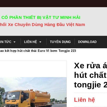
 CỔ PHẦN THIẾT BỊ VẬT TƯ MINH HẢI
hối Xe Chuyên Dùng Hàng Đầu Việt Nam
TIN TỨC
LIÊN HỆ
TUYỂN DỤNG
DOWNLOAD
cao kết hợp hút chất thải Euro VI bơm Tongjie 215
Xe rửa á
hút chất
tongjie 
Liên hệ