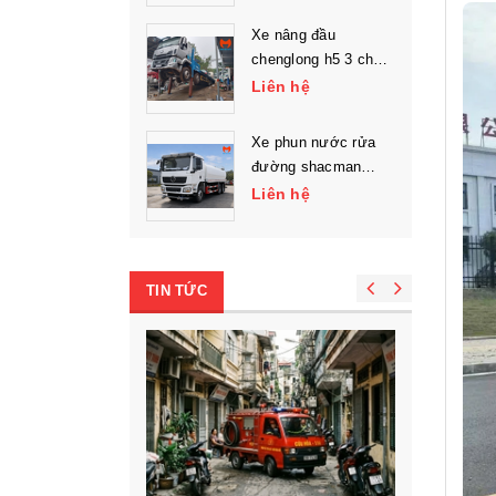
Xe nâng đầu
chenglong h5 3 chân
chở máy công trình
Liên hệ
Xe phun nước rửa
đường shacman
l3000 3 chân
Liên hệ
TIN TỨC