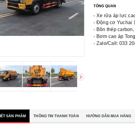
TỔNG QUAN
- Xe rửa áp lực cao
- Động cơ Yuchai
- Bồn thép carbon,
- Bơm cao áp Tong
- Zalo/Call: 033 2
TIẾT SẢN PHẨM
THÔNG TIN THANH TOÁN
HƯỚNG DẪN MUA HÀNG