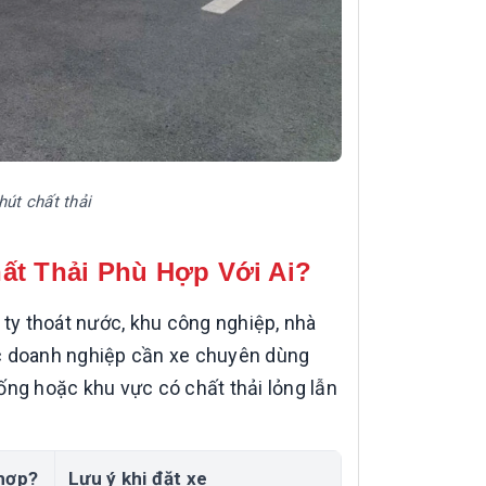
hút chất thải
ất Thải Phù Hợp Với Ai?
 ty thoát nước, khu công nghiệp, nhà
các doanh nghiệp cần xe chuyên dùng
ống hoặc khu vực có chất thải lỏng lẫn
 hợp?
Lưu ý khi đặt xe