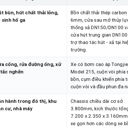
t bùn, hút chất thải lỏng,
Bồn chất thải thép carbon
 sinh hố ga
6mm, cửa sau mở thủy lực
thống xả DN150/DN100 v
cửa hút trung gian DN100
trợ thao tác hút - xả tại hi
trường.
ửa cống, rửa đường ống, xử
Xe có bơm cao áp Tongjie
 tắc nghẽn
Model 215, cuộn vòi phía 
bồn, cụm điều khiển phía t
cuộn vòi và đầu phun đa n
n hành trong đô thị, khu
Chassis chiều dài cơ sở
ân cư, nhà máy
3.800mm, kích thước tổng
7.200 x 2.350 x 3.160mm
xe gọn hơn các dòng xe b