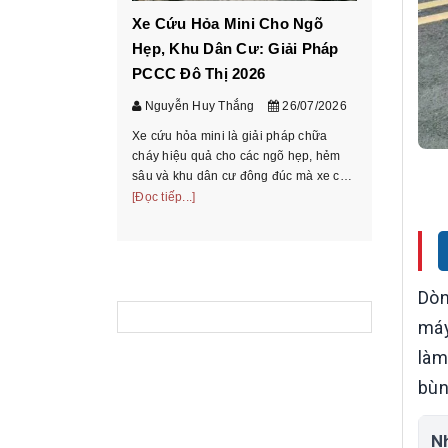
Xe Cứu Hỏa Mini Cho Ngõ
Cách ch
Hẹp, Khu Dân Cư: Giải Pháp
tấn theo
PCCC Đô Thị 2026
chở
Nguyễn Huy Thắng
26/07/2026
Nguyễn 
Xe cứu hỏa mini là giải pháp chữa
Hướng dẫn
cháy hiệu quả cho các ngõ hẹp, hẻm
theo bảng 
sâu và khu dân cư đông đúc mà xe cứu
chiếu mode
hỏa truyền thống không thể tiếp cận.
[Đọc tiếp...]
và hồ sơ t
[Đọc tiếp...
Tìm hiểu phân loại, ưu nhược điểm và
thoại/Zalo
cách chọn xe phù ...
Dòn
máy
làm
bùn
N