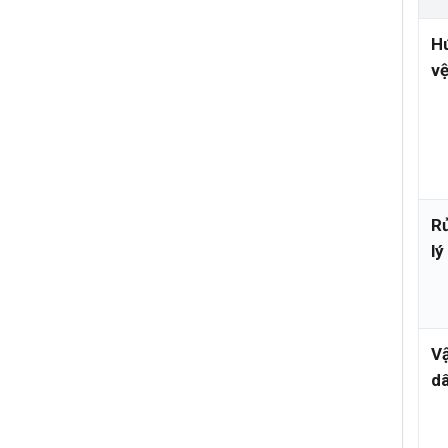
Hú
vệ
R
lý
Vậ
d