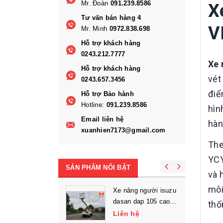
Mr. Đoàn
091.239.8586
X
Tư vấn bán hàng 4
V
Mr. Minh
0972.838.698
Hỗ trợ khách hàng
0243.212.7777
Xe 
Hỗ trợ khách hàng
vét
0243.657.3456
điể
Hỗ trợ Bảo hành
Hotline:
091.239.8586
hìn
Email liên hệ
hàn
xuanhien7173@gmail.com
The
YCY
SẢN PHẨM NỔI BẬT
và 
môi
Xe nâng người isuzu
dasan dap 105 cao
thố
làm việc 10.5m
Liên hệ