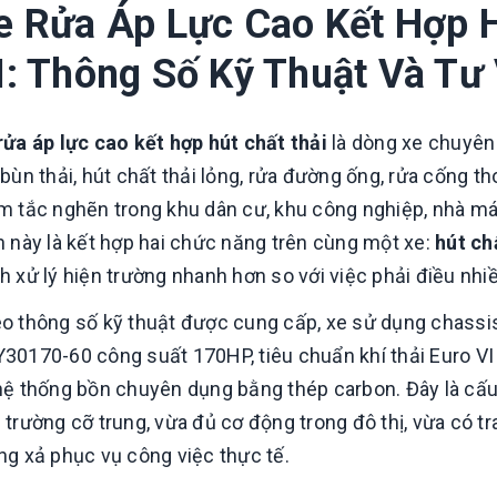
e Rửa Áp Lực Cao Kết Hợp H
I: Thông Số Kỹ Thuật Và Tư
rửa áp lực cao kết hợp hút chất thải
là dòng xe chuyên
 bùn thải, hút chất thải lỏng, rửa đường ống, rửa cống th
m tắc nghẽn trong khu dân cư, khu công nghiệp, nhà m
h này là kết hợp hai chức năng trên cùng một xe:
hút ch
h xử lý hiện trường nhanh hơn so với việc phải điều nhiề
o thông số kỹ thuật được cung cấp, xe sử dụng chassi
30170-60 công suất 170HP, tiêu chuẩn khí thải Euro VI 
hệ thống bồn chuyên dụng bằng thép carbon. Đây là cấu
 trường cỡ trung, vừa đủ cơ động trong đô thị, vừa có tr
So sánh hd320 gắn
cẩu everdigm 12 tấn
ng xả phục vụ công việc thực tế.
và 15 tấn
Liên hệ