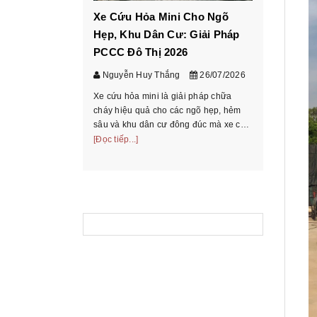
Xe Cứu Hỏa Mini Cho Ngõ
Cách ch
Hẹp, Khu Dân Cư: Giải Pháp
tấn theo
PCCC Đô Thị 2026
chở
Nguyễn Huy Thắng
26/07/2026
Nguyễn 
Xe cứu hỏa mini là giải pháp chữa
Hướng dẫn
cháy hiệu quả cho các ngõ hẹp, hẻm
theo bảng 
sâu và khu dân cư đông đúc mà xe cứu
chiếu mode
hỏa truyền thống không thể tiếp cận.
[Đọc tiếp...]
và hồ sơ t
[Đọc tiếp...
Tìm hiểu phân loại, ưu nhược điểm và
thoại/Zalo
cách chọn xe phù ...