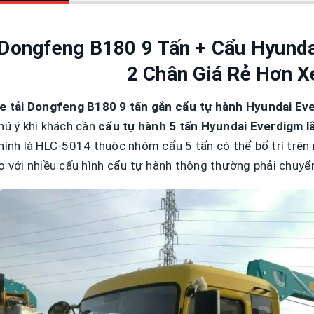
Dongfeng B180 9 Tấn + Cẩu Hyunda
2 Chân Giá Rẻ Hơn X
e tải Dongfeng B180 9 tấn gắn cẩu tự hành Hyundai E
hú ý khi khách cần
cẩu tự hành 5 tấn Hyundai Everdigm l
hính là HLC-5014 thuộc nhóm cẩu 5 tấn có thể bố trí trên 
o với nhiều cấu hình cẩu tự hành thông thường phải chuyển 
So sánh hd320 gắn
cẩu everdigm 12 tấn
và 15 tấn
Liên hệ