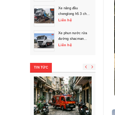
Xe nâng đầu
chenglong h5 3 chân
chở máy công trình
Liên hệ
Xe phun nước rửa
đường shacman
l3000 3 chân
Liên hệ
TIN TỨC