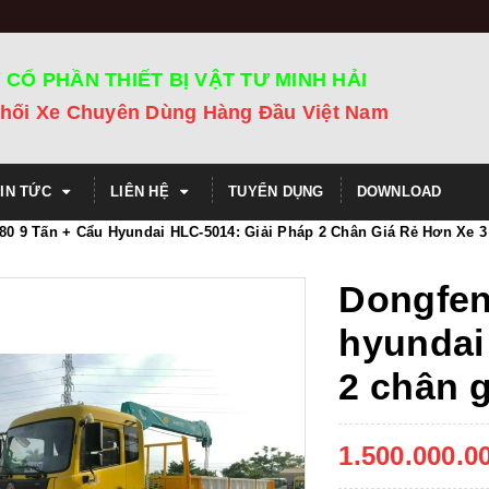
 CỔ PHẦN THIẾT BỊ VẬT TƯ MINH HẢI
hối Xe Chuyên Dùng Hàng Đầu Việt Nam
TIN TỨC
LIÊN HỆ
TUYỂN DỤNG
DOWNLOAD
80 9 Tấn + Cẩu Hyundai HLC-5014: Giải Pháp 2 Chân Giá Rẻ Hơn Xe 
Dongfen
hyundai 
2 chân g
1.500.000.0