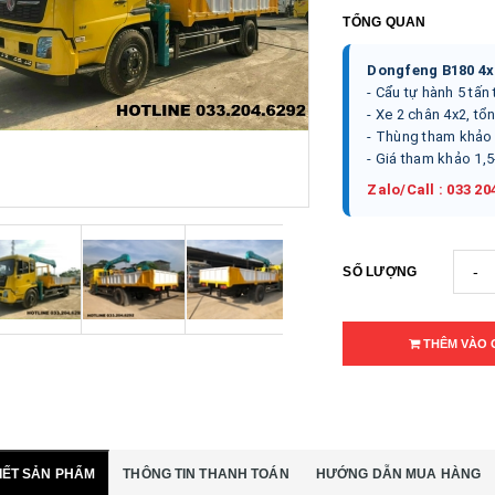
TỔNG QUAN
Dongfeng B180 4x
- Cẩu tự hành 5 tấn 
- Xe 2 chân 4x2, tổ
- Thùng tham khảo 
- Giá tham khảo 1,
Zalo/Call : 033 20
-
SỐ LƯỢNG
THÊM VÀO 
TIẾT SẢN PHẨM
THÔNG TIN THANH TOÁN
HƯỚNG DẪN MUA HÀNG