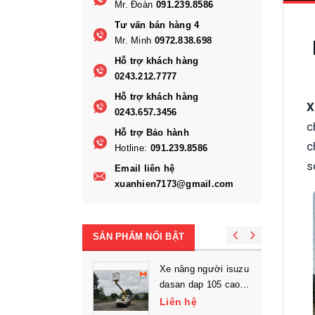
Mr. Đoàn
091.239.8586
Tư vấn bán hàng 4
Mr. Minh
0972.838.698
Hỗ trợ khách hàng
0243.212.7777
Hỗ trợ khách hàng
X
0243.657.3456
c
Hỗ trợ Bảo hành
c
Hotline:
091.239.8586
s
Email liên hệ
xuanhien7173@gmail.com
SẢN PHẨM NỔI BẬT
Xe nâng người isuzu
dasan dap 105 cao
làm việc 10.5m
Liên hệ