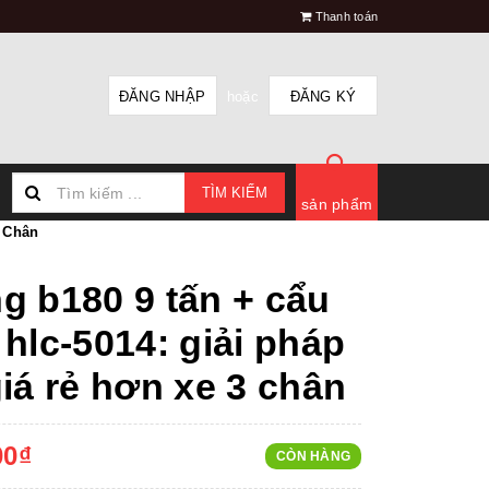
Thanh toán
ĐĂNG NHẬP
hoặc
ĐĂNG KÝ
TÌM KIẾM
sản phẩm
3 Chân
g b180 9 tấn + cẩu
hlc-5014: giải pháp
iá rẻ hơn xe 3 chân
00₫
CÒN HÀNG