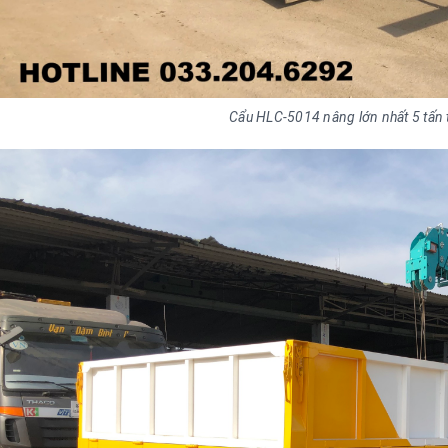
Cẩu HLC-5014 nâng lớn nhất 5 tấn t