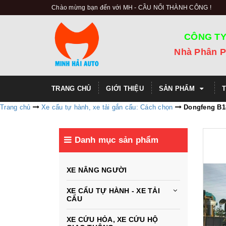
Chào mừng bạn đến với MH - CẦU NỐI THÀNH CÔNG !
CÔNG TY
Nhà Phân P
TRANG CHỦ
GIỚI THIỆU
SẢN PHẨM
Trang chủ
Xe cẩu tự hành, xe tải gắn cẩu: Cách chọn
Dongfeng B1
Danh mục sản phẩm
XE NÂNG NGƯỜI
XE CẨU TỰ HÀNH - XE TẢI
CẨU
XE CỨU HỎA, XE CỨU HỘ