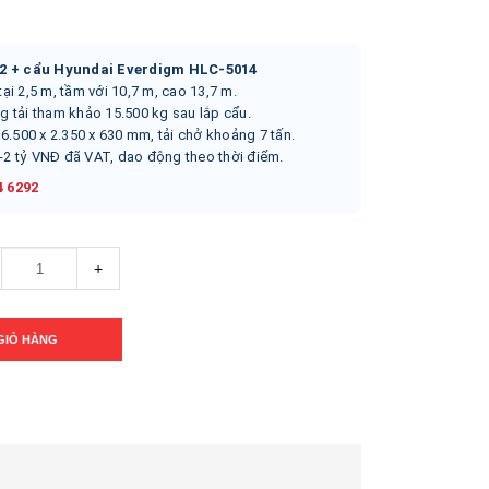
2 + cẩu Hyundai Everdigm HLC-5014
tại 2,5 m, tầm với 10,7 m, cao 13,7 m.
ng tải tham khảo 15.500 kg sau lắp cẩu.
6.500 x 2.350 x 630 mm, tải chở khoảng 7 tấn.
5-2 tỷ VNĐ đã VAT, dao động theo thời điểm.
4 6292
+
GIỎ HÀNG