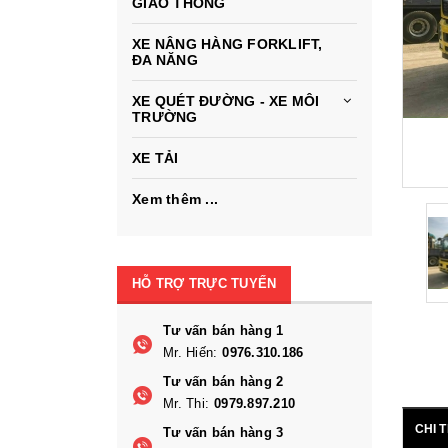
GIAO THÔNG
XE NÂNG HÀNG FORKLIFT,
ĐA NĂNG
XE QUÉT ĐƯỜNG - XE MÔI
TRƯỜNG
XE TẢI
Xem thêm ...
HỖ TRỢ TRỰC TUYẾN
Tư vấn bán hàng 1
Mr. Hiến:
0976.310.186
Tư vấn bán hàng 2
Mr. Thi:
0979.897.210
CHI 
Tư vấn bán hàng 3