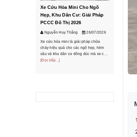
Xe Cứu Hỏa Mini Cho Ngõ
Cách ch
Hẹp, Khu Dân Cư: Giải Pháp
tấn theo
PCCC Đô Thị 2026
chở
Nguyễn Huy Thắng
26/07/2026
Nguyễn 
Xe cứu hỏa mini là giải pháp chữa
Hướng dẫn
cháy hiệu quả cho các ngõ hẹp, hẻm
theo bảng 
sâu và khu dân cư đông đúc mà xe cứu
chiếu mode
hỏa truyền thống không thể tiếp cận.
[Đọc tiếp...]
và hồ sơ t
[Đọc tiếp...
Tìm hiểu phân loại, ưu nhược điểm và
thoại/Zalo
cách chọn xe phù ...