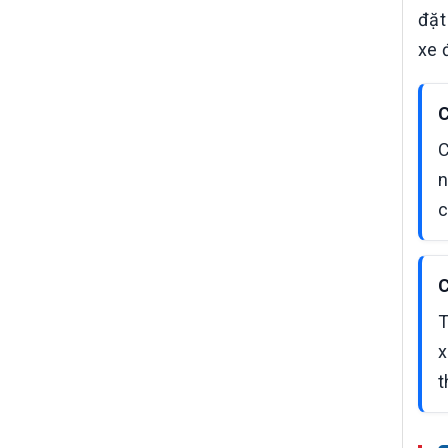
đặt
xe 
C
C
n
c
C
T
x
t