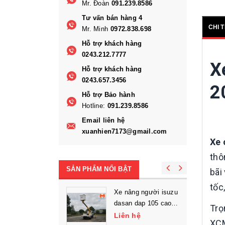
Mr. Đoàn
091.239.8586
Tư vấn bán hàng 4
CHI 
Mr. Minh
0972.838.698
Hỗ trợ khách hàng
0243.212.7777
X
Hỗ trợ khách hàng
0243.657.3456
2
Hỗ trợ Bảo hành
Hotline:
091.239.8586
Email liên hệ
xuanhien7173@gmail.com
Xe 
thô
SẢN PHẨM NỔI BẬT
bãi
tốc
Xe nâng người isuzu
dasan dap 105 cao
Trọ
làm việc 10.5m
Liên hệ
XCM