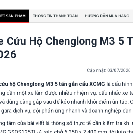
TIẾT SẢN PHẨM
THÔNG TIN THANH TOÁN
HƯỚNG DẪN MUA HÀNG
e Cứu Hộ Chenglong M3 5 
026
Cập nhật: 03/07/2026
cứu hộ Chenglong M3 5 tấn gắn cẩu XCMG
là cấu hình
ng cần một xe làm được nhiều nhiệm vụ: cẩu nhấc xe tai 
 và dùng càng gắp sau để kéo nhanh khỏi điểm ùn tắc. 
, gara dịch vụ, đội phản ứng nhanh và doanh nghiệp cần 
So sánh hd320 gắn
cẩu everdigm 12 tấn
ng tâm của bài viết là thông số thực tế cần kiểm tra k
và 15 tấn
Liên hệ
G GSQS125TL-4, sàn chở 6.350 x 2.400 mm, tời kéo thủ