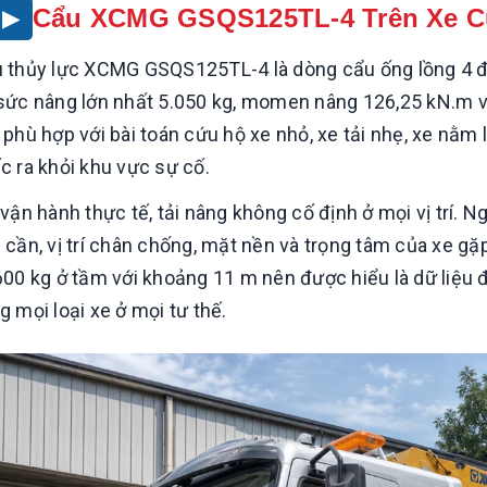
Cẩu XCMG GSQS125TL-4 Trên Xe C
 thủy lực XCMG GSQS125TL-4 là dòng cẩu ống lồng 4 đ
sức nâng lớn nhất 5.050 kg, momen nâng 126,25 kN.m và 
 phù hợp với bài toán cứu hộ xe nhỏ, xe tải nhẹ, xe nằm
c ra khỏi khu vực sự cố.
 vận hành thực tế, tải nâng không cố định ở mọi vị trí. 
 cần, vị trí chân chống, mặt nền và trọng tâm của xe gặ
600 kg ở tầm với khoảng 11 m nên được hiểu là dữ liệu 
g mọi loại xe ở mọi tư thế.