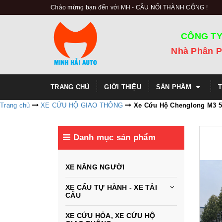
Chào mừng bạn đến với MH - CẦU NỐI THÀNH CÔNG !
CÔNG TY
Nhà Phân P
TRANG CHỦ
GIỚI THIỆU
SẢN PHẨM
Trang chủ
XE CỨU HỘ GIAO THÔNG
Xe Cứu Hộ Chenglong M3 
Danh mục sản phẩm
XE NÂNG NGƯỜI
XE CẨU TỰ HÀNH - XE TẢI
CẨU
XE CỨU HỎA, XE CỨU HỘ