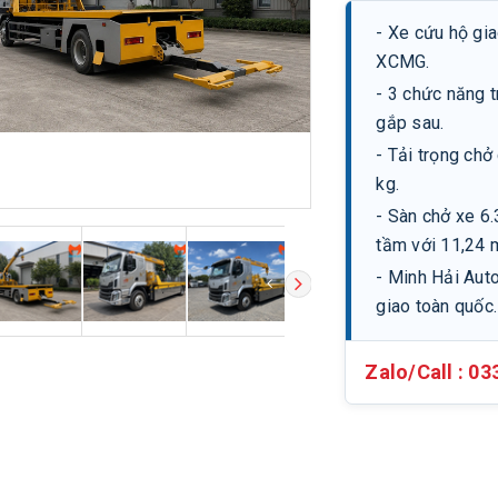
- Xe cứu hộ gi
XCMG.
- 3 chức năng t
gắp sau.
- Tải trọng chở
kg.
- Sàn chở xe 
tầm với 11,24 
- Minh Hải Aut
giao toàn quốc.
Zalo/Call :
03