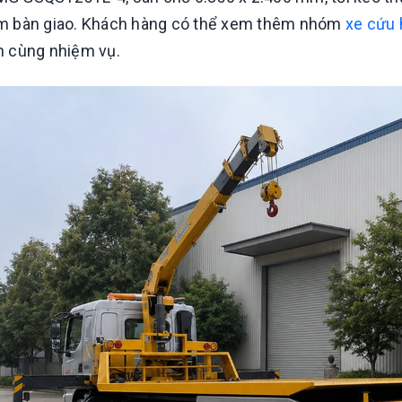
m bàn giao. Khách hàng có thể xem thêm nhóm
xe cứu 
Xe bồn xitec chở
xăng 24m3 dongfeng
h cùng nhiệm vụ.
se5310gyyz5
Liên hệ
Xe bồn phun sương
mini dongfeng tuyi
2.5 khối
Liên hệ
10 mẫu xe tải gắn cẩu đáng