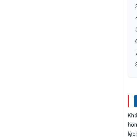
Khá
hơn
lệc