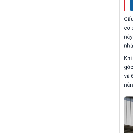
Cẩu
có 
này
nhấ
Khi
góc
và 
nân