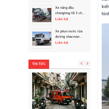
kiể
Xe nâng đầu
chenglong h5 3 chân
hìn
chở máy công trình
Liên hệ
Xe phun nước rửa
đường shacman
l3000 3 chân
Liên hệ
TIN TỨC