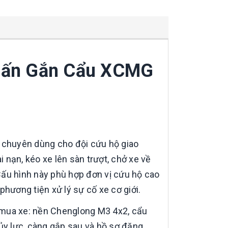
Tấn Gắn Cẩu XCMG
 chuyên dùng cho đội cứu hộ giao
nạn, kéo xe lên sàn trượt, chở xe về
Cấu hình này phù hợp đơn vị cứu hộ cao
phương tiện xử lý sự cố xe cơ giới.
hi mua xe: nền Chenglong M3 4x2, cẩu
y lực, càng gắp sau và hồ sơ đăng