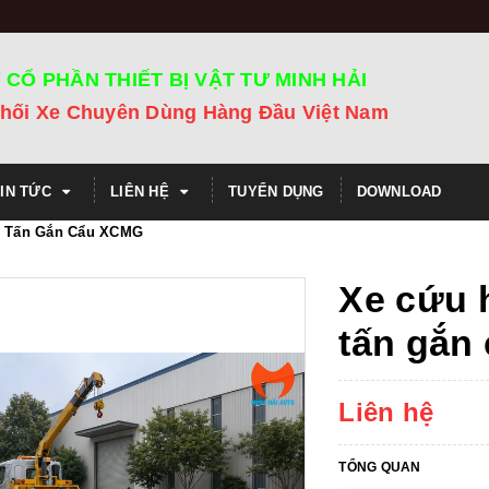
 CỔ PHẦN THIẾT BỊ VẬT TƯ MINH HẢI
hối Xe Chuyên Dùng Hàng Đầu Việt Nam
TIN TỨC
LIÊN HỆ
TUYỂN DỤNG
DOWNLOAD
5 Tấn Gắn Cẩu XCMG
Xe cứu 
tấn gắn
Liên hệ
TỔNG QUAN