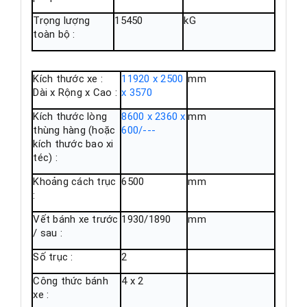
Trọng lượng
15450
kG
toàn bộ :
Kích thước xe :
11920 x 2500
mm
Dài x Rộng x Cao :
x 3570
Kích thước lòng
8600 x 2360 x
mm
thùng hàng (hoặc
600/---
kích thước bao xi
téc) :
Khoảng cách trục
6500
mm
:
Vết bánh xe trước
1930/1890
mm
/ sau :
Số trục :
2
Công thức bánh
4 x 2
xe :