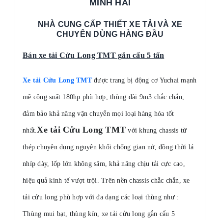
MINH HẢI
NHÀ CUNG CẤP THIẾT XE TẢI VÀ XE
CHUYÊN DÙNG HÀNG ĐẦU
Bán xe tải Cửu Long TMT gắn cẩu 5 tấn
Xe t
ả
i C
ử
u Long TMT
được trang bị động cơ Yuchai mạnh
mẽ công suất 180hp phù hợp, thùng dài 9m3 chắc chắn,
đảm bảo khả năng vận chuyển mọi loại hàng hóa tốt
Xe tải Cửu Long TMT
nhất.
với khung chassis từ
thép chuyên dụng nguyên khối chống gian nở, đồng thời
lá
nhíp dày, lốp lớn không săm, khả năng chịu tải cực cao,
hiệu quả kinh tế vượt trội. Trên nền chassis chắc chắn, xe
tải cửu long phù hợp với đa dạng các loại thùng như :
Thùng mui bạt, thùng kín, xe tải cửu long gắn cẩu 5