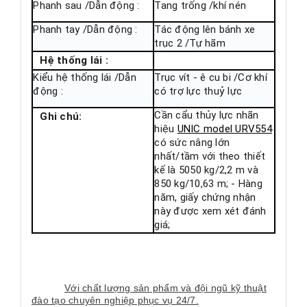
Phanh sau /Dẫn động :
Tang trống /khí nén
Phanh tay /Dẫn động :
Tác động lên bánh xe
trục 2 /Tự hãm
Hệ thống lái :
Kiểu hệ thống lái /Dẫn
Trục vít - ê cu bi /Cơ khí
động :
có trợ lực thuỷ lực
Cần cẩu thủy lực nhãn
Ghi chú:
hiệu
UNIC model URV554
có sức nâng lớn
nhất/tầm với theo thiết
kế là 5050 kg/2,2 m và
850 kg/10,63 m; - Hàng
năm, giấy chứng nhận
này được xem xét đánh
giá;
Với chất lượng sản phẩm và đội ngũ kỹ thuật
đào tạo chuyên nghiệp phục vụ 24/7.