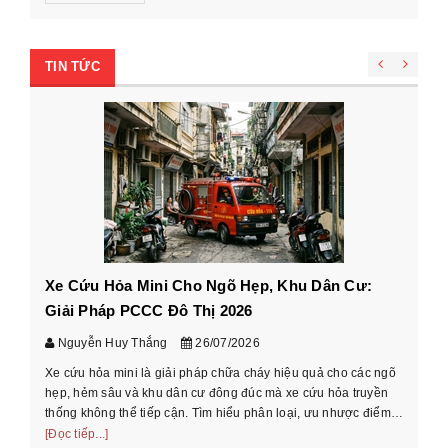
TIN TỨC
Xe Cứu Hỏa Mini Cho Ngõ Hẹp, Khu Dân Cư:
Cá
Giải Pháp PCCC Đô Thị 2026
xe
Nguyễn Huy Thắng
26/07/2026
Xe cứu hỏa mini là giải pháp chữa cháy hiệu quả cho các ngõ
Hư
hẹp, hẻm sâu và khu dân cư đông đúc mà xe cứu hỏa truyền
cầ
thống không thể tiếp cận. Tìm hiểu phân loại, ưu nhược điểm
th
và cách chọn xe phù ...
[Đọc tiếp...]