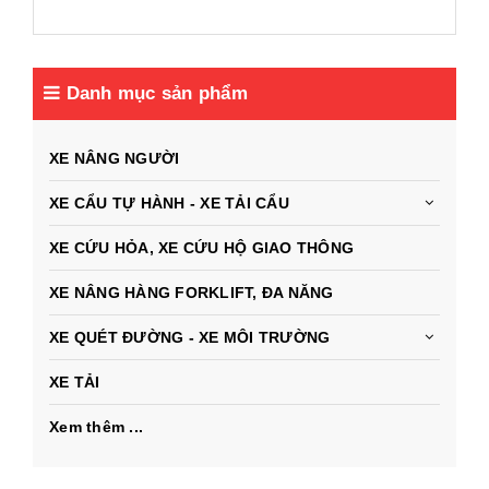
Danh mục sản phẩm
XE NÂNG NGƯỜI
XE CẨU TỰ HÀNH - XE TẢI CẨU
XE CỨU HỎA, XE CỨU HỘ GIAO THÔNG
XE NÂNG HÀNG FORKLIFT, ĐA NĂNG
XE QUÉT ĐƯỜNG - XE MÔI TRƯỜNG
XE TẢI
Xem thêm ...