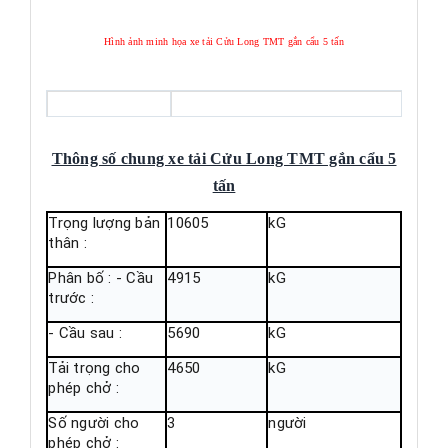
Hình ảnh minh họa xe tải Cửu Long TMT gắn cẩu 5 tấn
Thông số chung xe tải Cửu Long TMT gắn cẩu 5
tấn
Trọng lượng bản
10605
kG
thân :
Phân bố : - Cầu
4915
kG
trước :
- Cầu sau :
5690
kG
Tải trọng cho
4650
kG
phép chở :
Số người cho
3
người
phép chở :