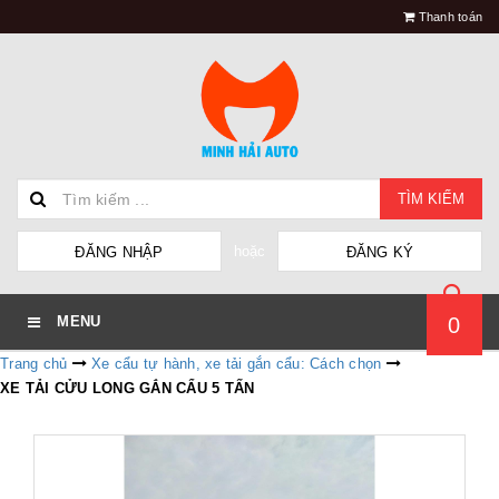
Thanh toán
TÌM KIẾM
hoặc
ĐĂNG NHẬP
ĐĂNG KÝ
0
MENU
Trang chủ
Xe cẩu tự hành, xe tải gắn cẩu: Cách chọn
XE TẢI CỬU LONG GẮN CẨU 5 TẤN