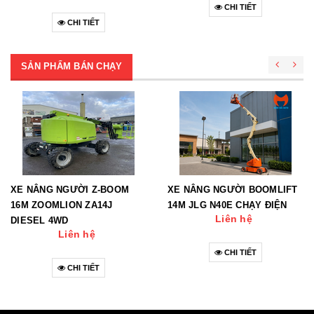
CHI TIẾT
CHI TIẾT
SẢN PHẨM BÁN CHẠY
XE NÂNG NGƯỜI Z-BOOM
XE NÂNG NGƯỜI BOOMLIFT
16M ZOOMLION ZA14J
14M JLG N40E CHẠY ĐIỆN
Liên hệ
DIESEL 4WD
Liên hệ
CHI TIẾT
CHI TIẾT