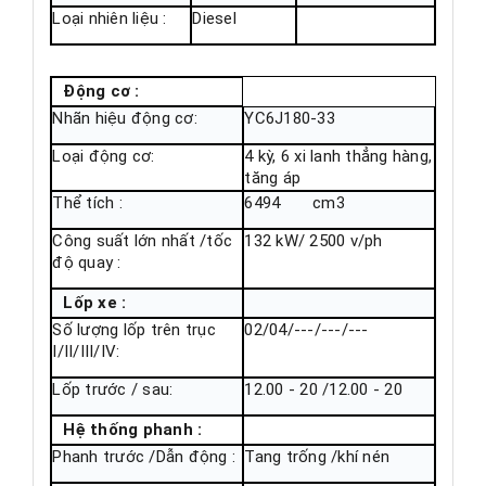
Loại nhiên liệu :
Diesel
Động cơ :
Nhãn hiệu động cơ:
YC6J180-33
Loại động cơ:
4 kỳ, 6 xi lanh thẳng hàng,
tăng áp
Thể tích :
6494 cm3
Công suất lớn nhất /tốc
132 kW/ 2500 v/ph
độ quay :
Lốp xe :
Số lượng lốp trên trục
02/04/---/---/---
I/II/III/IV:
Lốp trước / sau:
12.00 - 20 /12.00 - 20
Hệ thống phanh :
Phanh trước /Dẫn động :
Tang trống /khí nén