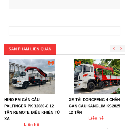
[Đọ
SẢN PHẨM LIÊN QUAN
HINO FM GẮN CẨU
XE TẢI DONGFENG 4 CHÂN
PALFINGER PK 32080-C 12
GẮN CẨU KANGLIM KS2825
TẤN REMOTE ĐIỀU KHIỂN TỪ
12 TẤN
Liên hệ
XA
Liên hệ