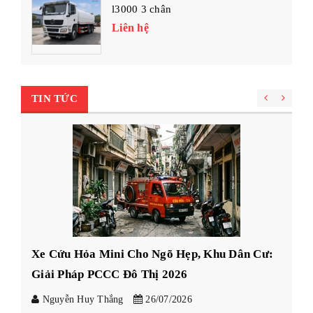
l3000 3 chân
Liên hệ
TIN TỨC
Xe Cứu Hỏa Mini Cho Ngõ Hẹp, Khu Dân Cư:
C
Giải Pháp PCCC Đô Thị 2026
xe
Nguyễn Huy Thắng
26/07/2026