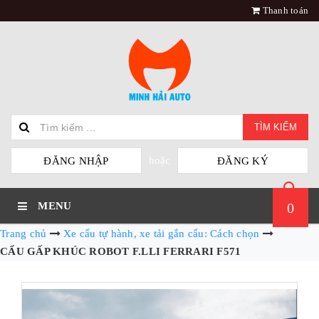
Thanh toán
TÌM KIẾM
hoặc
ĐĂNG NHẬP
ĐĂNG KÝ
MENU
0
Trang chủ
Xe cẩu tự hành, xe tải gắn cẩu: Cách chọn
CẨU GẤP KHÚC ROBOT F.LLI FERRARI F571