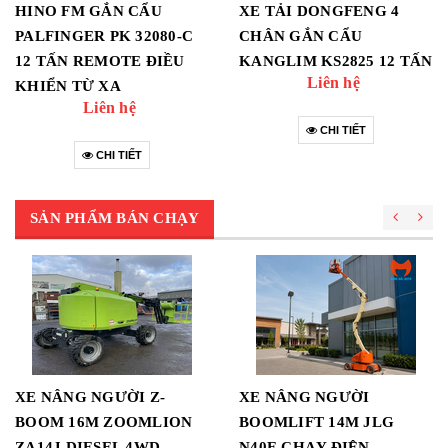
HINO FM GẮN CẨU
XE TẢI DONGFENG 4
PALFINGER PK 32080-C
CHÂN GẮN CẨU
12 TẤN REMOTE ĐIỀU
KANGLIM KS2825 12 TẤN
Liên hệ
KHIỂN TỪ XA
Liên hệ
CHI TIẾT
CHI TIẾT
SẢN PHẨM BÁN CHẠY
XE NÂNG NGƯỜI Z-
XE NÂNG NGƯỜI
BOOM 16M ZOOMLION
BOOMLIFT 14M JLG
ZA14J DIESEL 4WD
N40E CHẠY ĐIỆN