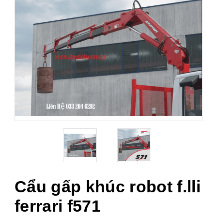
Cẩu gấp khúc robot f.lli
ferrari f571