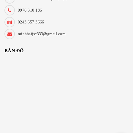
0976 310 186
0243 657 3666
minhhaijsc333@gmail.com
BẢN ĐỒ