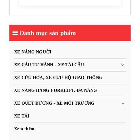
Danh mục sản phẩm
XE NÂNG NGƯỜI
XE CẨU TỰ HÀNH - XE TẢI CẨU
XE CỨU HỎA, XE CỨU HỘ GIAO THÔNG
XE NÂNG HÀNG FORKLIFT, ĐA NĂNG
XE QUÉT ĐƯỜNG - XE MÔI TRƯỜNG
XE TẢI
Xem thêm ...