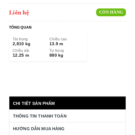
Liên hệ
CÒN HÀNG
TỔNG QUAN
Tải trọng
Chiều cao
2,810 kg
13.9 m
Chiều dài
Tự trọng
12.25 m
880 kg
CHI TIẾT SẢN PHẨM
THÔNG TIN THANH TOÁN
HƯỚNG DẪN MUA HÀNG