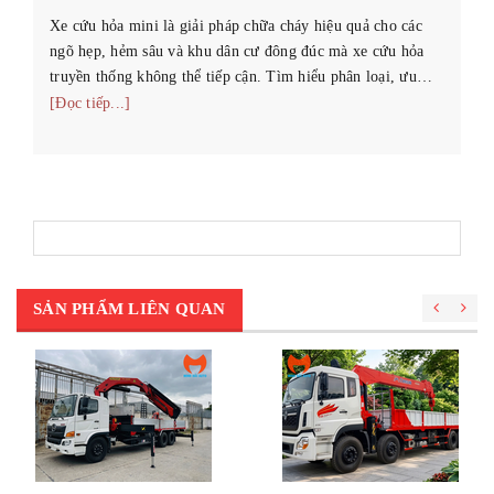
Xe cứu hỏa mini là giải pháp chữa cháy hiệu quả cho các
Hư
ngõ hẹp, hẻm sâu và khu dân cư đông đúc mà xe cứu hỏa
cầ
truyền thống không thể tiếp cận. Tìm hiểu phân loại, ưu
sơ
nhược điểm và cách chọn xe phù ...
[Đọc tiếp...]
[Đ
SẢN PHẨM LIÊN QUAN