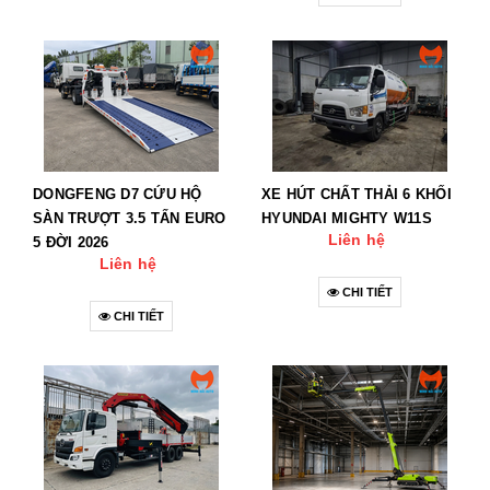
DONGFENG D7 CỨU HỘ
XE HÚT CHẤT THẢI 6 KHỐI
SÀN TRƯỢT 3.5 TẤN EURO
HYUNDAI MIGHTY W11S
Liên hệ
5 ĐỜI 2026
Liên hệ
CHI TIẾT
CHI TIẾT