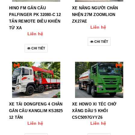
HINO FM GẮN CẨU
XE NÂNG NGƯỜI CHÂN
PALFINGER PK 32080-C 12
NHỆN 27M ZOOMLION
TẤN REMOTE ĐIỀU KHIỂN
ZX27AE
Liên hệ
TỪ XA
Liên hệ
CHI TIẾT
CHI TIẾT
XE TẢI DONGFENG 4 CHÂN
XE HOWO XI TÉC CHỞ
GẮN CẨU KANGLIM KS2825
XĂNG DẦU 5 KHỐI
12 TẤN
CSC5097GYYZ6
Liên hệ
Liên hệ