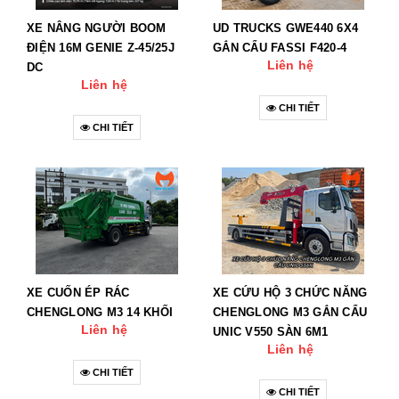
XE NÂNG NGƯỜI BOOM
UD TRUCKS GWE440 6X4
ĐIỆN 16M GENIE Z-45/25J
GẮN CẨU FASSI F420-4
Liên hệ
DC
Liên hệ
CHI TIẾT
CHI TIẾT
XE CUỐN ÉP RÁC
XE CỨU HỘ 3 CHỨC NĂNG
CHENGLONG M3 14 KHỐI
CHENGLONG M3 GẮN CẨU
Liên hệ
UNIC V550 SÀN 6M1
Liên hệ
CHI TIẾT
CHI TIẾT