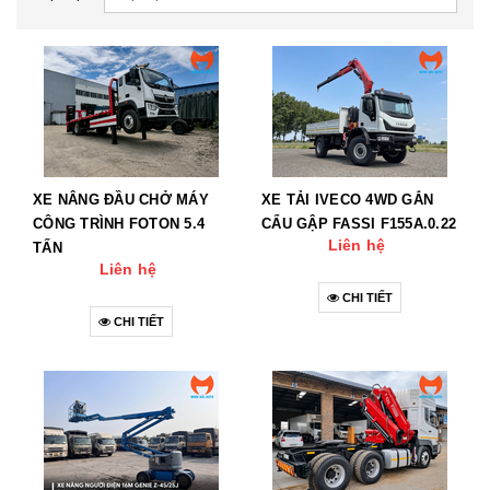
XE NÂNG ĐẦU CHỞ MÁY
XE TẢI IVECO 4WD GẮN
CÔNG TRÌNH FOTON 5.4
CẨU GẬP FASSI F155A.0.22
Liên hệ
TẤN
Liên hệ
CHI TIẾT
CHI TIẾT