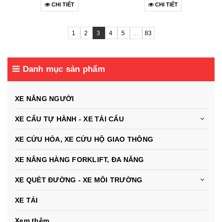
CHI TIẾT
CHI TIẾT
1
2
3
4
5
...
83
Danh mục sản phẩm
XE NÂNG NGƯỜI
XE CẨU TỰ HÀNH - XE TẢI CẨU
XE CỨU HỎA, XE CỨU HỘ GIAO THÔNG
XE NÂNG HÀNG FORKLIFT, ĐA NĂNG
XE QUÉT ĐƯỜNG - XE MÔI TRƯỜNG
XE TẢI
Xem thêm ...