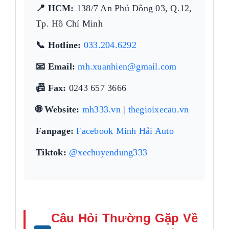
📍 HCM:
138/7 An Phú Đông 03, Q.12,
Tp. Hồ Chí Minh
📞 Hotline:
033.204.6292
📧 Email:
mh.xuanhien@gmail.com
📠 Fax:
0243 657 3666
🌐 Website:
mh333.vn
|
thegioixecau.vn
Fanpage:
Facebook Minh Hải Auto
Tiktok:
@xechuyendung333
Câu Hỏi Thường Gặp Về