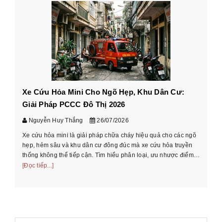
Xe Cứu Hỏa Mini Cho Ngõ Hẹp, Khu Dân Cư:
Cá
Giải Pháp PCCC Đô Thị 2026
xe
Nguyễn Huy Thắng
26/07/2026
Xe cứu hỏa mini là giải pháp chữa cháy hiệu quả cho các ngõ
Hư
hẹp, hẻm sâu và khu dân cư đông đúc mà xe cứu hỏa truyền
cầ
thống không thể tiếp cận. Tìm hiểu phân loại, ưu nhược điểm
th
và cách chọn xe phù ...
[Đọc tiếp...]
[Đọ