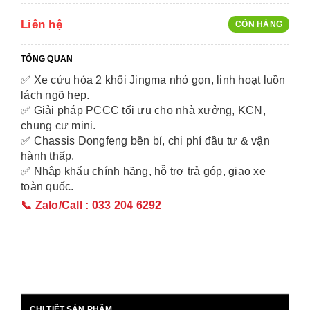
Liên hệ
CÒN HÀNG
TỔNG QUAN
✅ Xe cứu hỏa 2 khối Jingma nhỏ gọn, linh hoạt luồn
lách ngõ hẹp.
✅ Giải pháp PCCC tối ưu cho nhà xưởng, KCN,
chung cư mini.
✅ Chassis Dongfeng bền bỉ, chi phí đầu tư & vận
hành thấp.
✅ Nhập khẩu chính hãng, hỗ trợ trả góp, giao xe
toàn quốc.
📞 Zalo/Call : 033 204 6292
CHI TIẾT SẢN PHẨM