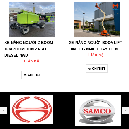
XE NÂNG NGƯỜI Z-BOOM
XE NÂNG NGƯỜI BOOMLIFT
16M ZOOMLION ZA14J
14M JLG N40E CHẠY ĐIỆN
Liên hệ
DIESEL 4WD
Liên hệ
CHI TIẾT
CHI TIẾT