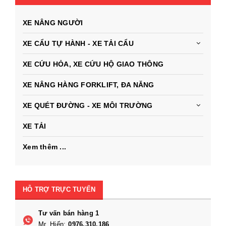
XE NÂNG NGƯỜI
XE CẨU TỰ HÀNH - XE TẢI CẨU
XE CỨU HỎA, XE CỨU HỘ GIAO THÔNG
XE NÂNG HÀNG FORKLIFT, ĐA NĂNG
XE QUÉT ĐƯỜNG - XE MÔI TRƯỜNG
XE TẢI
Xem thêm ...
HỖ TRỢ TRỰC TUYẾN
Tư vấn bán hàng 1
Mr. Hiến:
0976.310.186