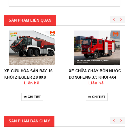
SẢN PHẨM LIÊN QUAN
XE CỨU HỎA SÂN BAY 16
XE CHỮA CHÁY BỒN NƯỚC
KHỐI ZIEGLER Z8 8X8
DONGFENG 3,5 KHỐI 4X4
Liên hệ
Liên hệ
CHI TIẾT
CHI TIẾT
SẢN PHẨM BÁN CHẠY