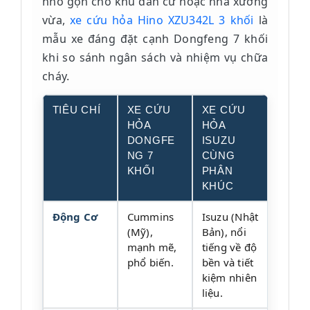
nhỏ gọn cho khu dân cư hoặc nhà xưởng
vừa,
xe cứu hỏa Hino XZU342L 3 khối
là
mẫu xe đáng đặt cạnh Dongfeng 7 khối
khi so sánh ngân sách và nhiệm vụ chữa
cháy.
TIÊU CHÍ
XE CỨU
XE CỨU
HỎA
HỎA
DONGFE
ISUZU
NG 7
CÙNG
KHỐI
PHÂN
KHÚC
Động Cơ
Cummins
Isuzu (Nhật
(Mỹ),
Bản), nổi
mạnh mẽ,
tiếng về độ
phổ biến.
bền và tiết
kiệm nhiên
liệu.