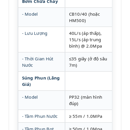
Bơm Chữa Cháy
- Model
CB10/40 (hoặc
HM500)
- Lưu Lượng
40L/s (áp thấp),
15L/s (áp trung
bình) @ 2.0Mpa
- Thời Gian Hút
≤35 giây (ở độ sâu
Nước
7m)
Súng Phun (Lăng
Giá)
- Model
PP32 (màn hình
đúp)
- Tầm Phun Nước
≥ 55m / 1.0MPa
- Tầm Phun Bọt
≥ 50m / 1.0Mpa