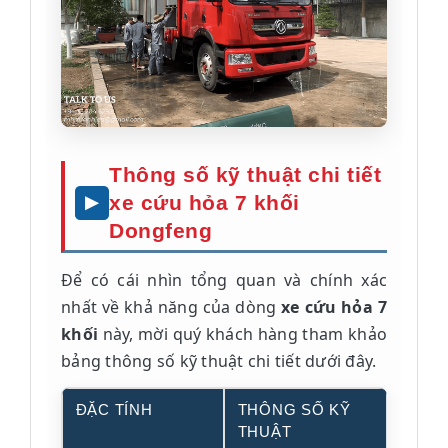
Thông số kỹ thuật chi tiết
xe cứu hỏa 7 khối
Dongfeng
Để có cái nhìn tổng quan và chính xác
nhất về khả năng của dòng
xe cứu hỏa 7
khối
này, mời quý khách hàng tham khảo
bảng thông số kỹ thuật chi tiết dưới đây.
ĐẶC TÍNH
THÔNG SỐ KỸ
THUẬT