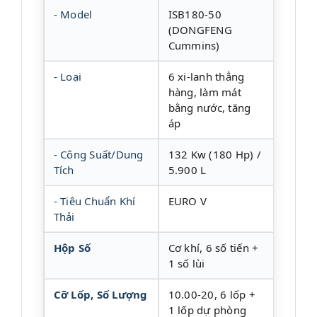
- Model
ISB180-50
(DONGFENG
Cummins)
- Loại
6 xi-lanh thẳng
hàng, làm mát
bằng nước, tăng
áp
- Công Suất/Dung
132 Kw (180 Hp) /
Tích
5.900 L
- Tiêu Chuẩn Khí
EURO V
Thải
Hộp Số
Cơ khí, 6 số tiến +
1 số lùi
Cỡ Lốp, Số Lượng
10.00-20, 6 lốp +
1 lốp dự phòng