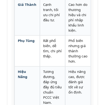
Giá Thành
Cạnh
Cao hơn do
tranh, tối
thương
ưu chi phí
hiệu và chi
đầu tư.
phí nhập
khẩu linh
kiện.
Phụ Tùng
Rất phổ
Phổ biến
biến, dễ
nhưng giá
tìm, chi phí
thành
thấp.
thường cao
hơn.
Hiệu
Tương
Hiệu năng
Năng
đương,
cao, được
đáp ứng
đánh giá
đầy đủ tiêu
tốt về sự
chuẩn
ổn định.
PCCC Việt
Nam.