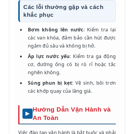
Các lỗi thường gặp và cách
khắc phục
Bơm không lên nước
: Kiểm tra lại
các van khóa, đảm bảo cần hút được
ngâm đủ sâu và không bị hở.
Áp lực nước yếu
: Kiểm tra ga động
cơ, đường ống có bị rò rỉ hoặc tắc
nghẽn không.
Súng phun bị kẹt
: Vệ sinh, bôi trơn
các khớp quay của lăng giá.
Hướng Dẫn Vận Hành và
An Toàn
Việc đào tạo vận hành là bắt buộc và phải