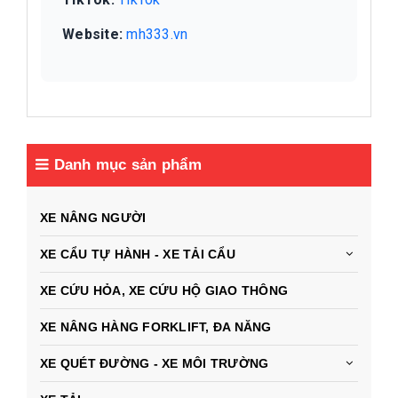
Website:
mh333.vn
Danh mục sản phẩm
XE NÂNG NGƯỜI
XE CẨU TỰ HÀNH - XE TẢI CẨU
XE CỨU HỎA, XE CỨU HỘ GIAO THÔNG
XE NÂNG HÀNG FORKLIFT, ĐA NĂNG
XE QUÉT ĐƯỜNG - XE MÔI TRƯỜNG