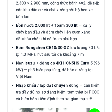
2.300 × 2.900 mm, công thức bánh 4×2, dễ tiếp
cận khu dân cư và nhà xưởng nội bộ hơn xe
bồn lớn.
Bồn nước 2.000 lít + foam 300 lít
— xử lý
cháy ban đầu và đám cháy liên quan xăng
dầu/hóa chất khi có foam phù hợp.
Bơm Rongshen CB10/30-XZ
lưu lượng 30 L/s
@ 1.0 MPa, hút sâu tối đa khoảng 7 m.
Nền Isuzu + động cơ 4KH1CN5HS Euro 5
(96
kW) — phổ biến phụ tùng, dễ bảo dưỡng tại
Việt Nam.
Nhập khẩu / lắp đặt chuyên dùng
— cần kiểm
tra đầy đủ hồ sơ đăng kiểm, tem thiết bị PCCC
và biên bản kiểm định theo xe giao thực tế.