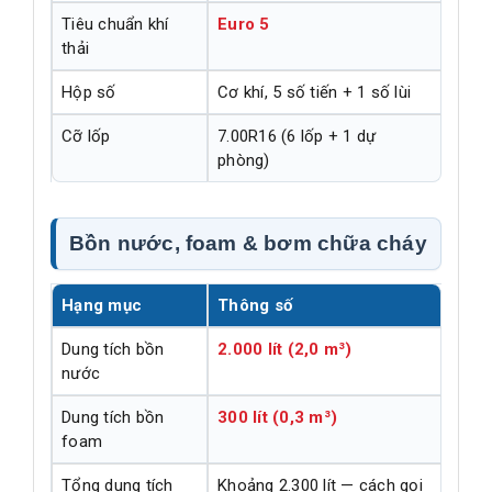
Tiêu chuẩn khí
Euro 5
thải
Hộp số
Cơ khí, 5 số tiến + 1 số lùi
Cỡ lốp
7.00R16 (6 lốp + 1 dự
phòng)
Bồn nước, foam & bơm chữa cháy
Hạng mục
Thông số
Dung tích bồn
2.000 lít (2,0 m³)
nước
Dung tích bồn
300 lít (0,3 m³)
foam
Tổng dung tích
Khoảng 2.300 lít — cách gọi