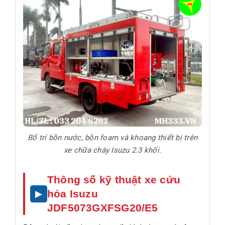
Bố trí bồn nước, bồn foam và khoang thiết bị trên
xe chữa cháy Isuzu 2.3 khối.
Thông số kỹ thuật xe cứu
hỏa Isuzu
JDF5073GXFSG20/E5