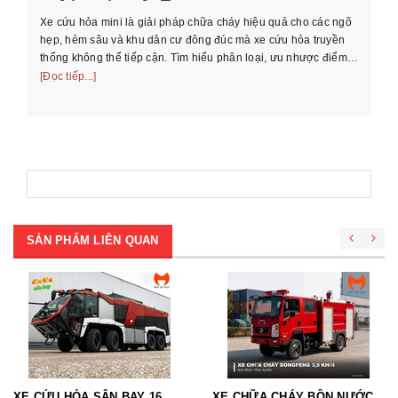
Xe cứu hỏa mini là giải pháp chữa cháy hiệu quả cho các ngõ
Hư
hẹp, hẻm sâu và khu dân cư đông đúc mà xe cứu hỏa truyền
cầ
thống không thể tiếp cận. Tìm hiểu phân loại, ưu nhược điểm
th
và cách chọn xe phù ...
[Đọc tiếp...]
[Đọ
SẢN PHẨM LIÊN QUAN
XE CỨU HỎA SÂN BAY 16
XE CHỮA CHÁY BỒN NƯỚC