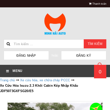
Thanh toán
TÌM KIẾM
hoặc
ĐĂNG NHẬP
ĐĂNG KÝ
0
MENU
Trang chủ
Xe cứu hỏa, xe chữa cháy PCCC
Xe Cứu Hỏa Isuzu 2.3 Khối Cabin Kép Nhập Khẩu
JDF5073GXFSG20/E5