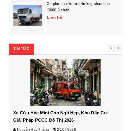
Xe phun nước rửa đường shacman
l3000 3 chân
Liên hệ
TIN TỨC
Xe Cứu Hỏa Mini Cho Ngõ Hẹp, Khu Dân Cư:
Cá
Giải Pháp PCCC Đô Thị 2026
xe
Nguyễn Huy Thắng
26/07/2026