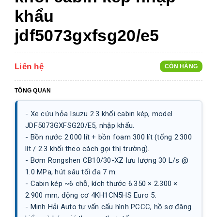
khẩu
jdf5073gxfsg20/e5
Liên hệ
CÒN HÀNG
TỔNG QUAN
- Xe cứu hỏa Isuzu 2.3 khối cabin kép, model
JDF5073GXFSG20/E5, nhập khẩu.
- Bồn nước 2.000 lít + bồn foam 300 lít (tổng 2.300
lít / 2.3 khối theo cách gọi thị trường).
- Bơm Rongshen CB10/30-XZ lưu lượng 30 L/s @
1.0 MPa, hút sâu tối đa 7 m.
- Cabin kép ~6 chỗ, kích thước 6.350 × 2.300 ×
2.900 mm, động cơ 4KH1CN5HS Euro 5.
- Minh Hải Auto tư vấn cấu hình PCCC, hồ sơ đăng