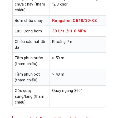
chữa cháy (tham
“2.3 khối”
chiếu)
Bơm chữa cháy
Rongshen CB10/30-XZ
Lưu lượng bơm
30 L/s @ 1.0 MPa
Chiều sâu hút tối
Khoảng 7 m
đa
Tầm phun nước
> 50 m
(tham chiếu)
Tầm phun bọt
> 40 m
(tham chiếu)
Góc quay
Quay ngang 360°
súng/lăng (tham
chiếu)