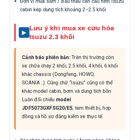
Đơn vị mua sắm / đấu thầu cần cấu hình Isuzu
cabin kép dung tích khoảng 2–2.5 khối.
Lưu ý khi mua xe cứu hỏa
Isuzu 2.3 khối
Cảnh báo phiên bản:
Trên thị trường còn
xe chữa cháy 2 khối, 2.5 khối, 4 khối, 6 khối
khác chassis (Dongfeng, HOWO,
SCANIA…). Cùng chữ “Isuzu” cũng có thể
khác model cabin, bơm và dung tích bồn.
Luôn đối chiếu
model
JDF5073GXFSG20/E5
, tem thiết bị, hợp
đồng và hồ sơ đăng kiểm xe thực tế.