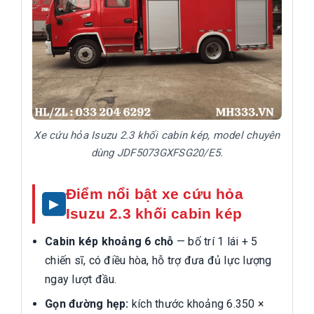
Xe cứu hỏa Isuzu 2.3 khối cabin kép, model chuyên
dùng JDF5073GXFSG20/E5.
Điểm nổi bật xe cứu hỏa
Isuzu 2.3 khối cabin kép
Cabin kép khoảng 6 chỗ
— bố trí 1 lái + 5
chiến sĩ, có điều hòa, hỗ trợ đưa đủ lực lượng
ngay lượt đầu.
Gọn đường hẹp:
kích thước khoảng 6.350 ×