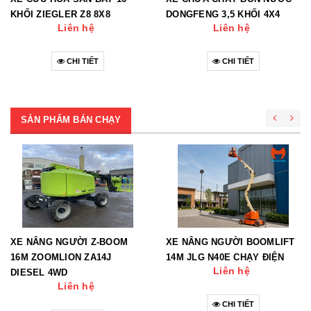
KHỐI ZIEGLER Z8 8X8
DONGFENG 3,5 KHỐI 4X4
Liên hệ
Liên hệ
CHI TIẾT
CHI TIẾT
SẢN PHẨM BÁN CHẠY
XE NÂNG NGƯỜI Z-BOOM
XE NÂNG NGƯỜI BOOMLIFT
16M ZOOMLION ZA14J
14M JLG N40E CHẠY ĐIỆN
Liên hệ
DIESEL 4WD
Liên hệ
CHI TIẾT