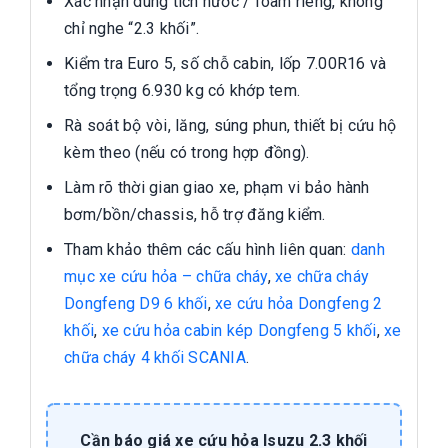
Xác nhận dung tích nước / foam riêng, không
chỉ nghe “2.3 khối”.
Kiểm tra Euro 5, số chỗ cabin, lốp 7.00R16 và
tổng trọng 6.930 kg có khớp tem.
Rà soát bộ vòi, lăng, súng phun, thiết bị cứu hộ
kèm theo (nếu có trong hợp đồng).
Làm rõ thời gian giao xe, phạm vi bảo hành
bơm/bồn/chassis, hỗ trợ đăng kiểm.
Tham khảo thêm các cấu hình liên quan:
danh
mục xe cứu hỏa – chữa cháy
,
xe chữa cháy
Dongfeng D9 6 khối
,
xe cứu hỏa Dongfeng 2
khối
,
xe cứu hỏa cabin kép Dongfeng 5 khối
,
xe
chữa cháy 4 khối SCANIA
.
Cần báo giá xe cứu hỏa Isuzu 2.3 khối