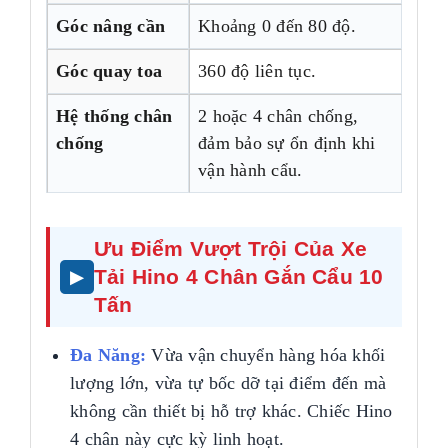
Góc nâng cần
Khoảng 0 đến 80 độ.
Góc quay toa
360 độ liên tục.
Hệ thống chân
2 hoặc 4 chân chống,
chống
đảm bảo sự ổn định khi
vận hành cẩu.
Ưu Điểm Vượt Trội Của Xe
Tải Hino 4 Chân Gắn Cẩu 10
Tấn
Đa Năng:
Vừa vận chuyển hàng hóa khối
lượng lớn, vừa tự bốc dỡ tại điểm đến mà
không cần thiết bị hỗ trợ khác. Chiếc Hino
4 chân này cực kỳ linh hoạt.