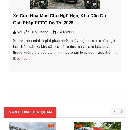
Xe Cứu Hỏa Mini Cho Ngõ Hẹp, Khu Dân Cư:
Cá
Giải Pháp PCCC Đô Thị 2026
xe
Nguyễn Huy Thắng
26/07/2026
Xe cứu hỏa mini là giải pháp chữa cháy hiệu quả cho các ngõ
Hư
hẹp, hẻm sâu và khu dân cư đông đúc mà xe cứu hỏa truyền
cầ
thống không thể tiếp cận. Tìm hiểu phân loại, ưu nhược điểm
th
và cách chọn xe phù ...
[Đọc tiếp...]
[Đọ
SẢN PHẨM LIÊN QUAN