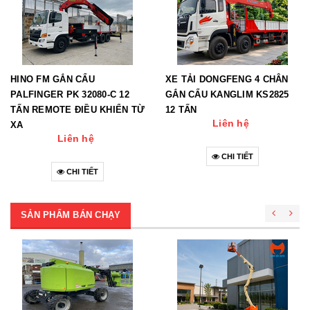
HINO FM GẮN CẨU
XE TẢI DONGFENG 4 CHÂN
PALFINGER PK 32080-C 12
GẮN CẨU KANGLIM KS2825
TẤN REMOTE ĐIỀU KHIỂN TỪ
12 TẤN
Liên hệ
XA
Liên hệ
CHI TIẾT
CHI TIẾT
SẢN PHẨM BÁN CHẠY