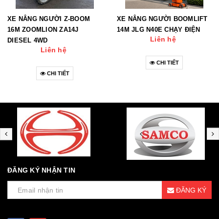
XE NÂNG NGƯỜI Z-BOOM
XE NÂNG NGƯỜI BOOMLIFT
16M ZOOMLION ZA14J
14M JLG N40E CHẠY ĐIỆN
Liên hệ
DIESEL 4WD
Liên hệ
CHI TIẾT
CHI TIẾT
ĐĂNG KÝ NHẬN TIN
ĐĂNG KÝ