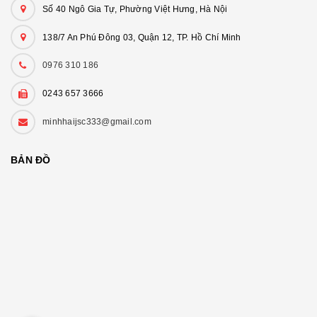
Số 40 Ngô Gia Tự, Phường Việt Hưng, Hà Nội
138/7 An Phú Đông 03, Quận 12, TP. Hồ Chí Minh
0976 310 186
0243 657 3666
minhhaijsc333@gmail.com
BẢN ĐỒ