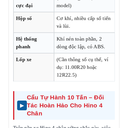
cực đại
model)
Hộp số
Cơ khí, nhiều cấp số tiến
và lùi.
Hệ thống
Khí nén toàn phần, 2
phanh
dòng độc lập, có ABS.
Lốp xe
(Cần thông số cụ thể, ví
dụ: 11.00R20 hoặc
12R22.5)
Cẩu Tự Hành 10 Tấn – Đối
Tác Hoàn Hảo Cho Hino 4
Chân
Trên nền xe Hino 4 chân vững chắc này, việc