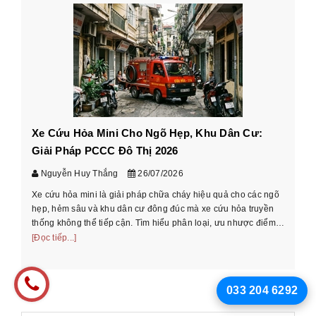
Xe Cứu Hỏa Mini Cho Ngõ Hẹp, Khu Dân Cư:
Cá
Giải Pháp PCCC Đô Thị 2026
xe
Nguyễn Huy Thắng
26/07/2026
Xe cứu hỏa mini là giải pháp chữa cháy hiệu quả cho các ngõ
Hư
hẹp, hẻm sâu và khu dân cư đông đúc mà xe cứu hỏa truyền
cầ
thống không thể tiếp cận. Tìm hiểu phân loại, ưu nhược điểm
th
và cách chọn xe phù ...
[Đọc tiếp...]
[Đọ
033 204 6292