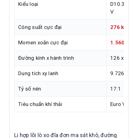
Kiểu loại
D10.38-50, 
V
Công suất cực đại
276 kW / 3
Momen xoắn cực đại
1.560 Nm (
Đường kính x hành trình
126 x 130
Dung tích xy lanh
9.726 cm³ 
Tỷ số nén
17:1
Tiêu chuẩn khí thải
Euro V, tiết
Li hợp lõi lò xo đĩa đơn ma sát khô, đường