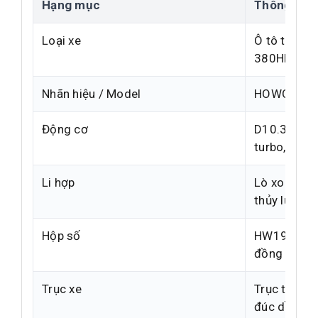
Hạng mục
Thông số ch
Loại xe
Ô tô tải tự
380HP)
Nhãn hiệu / Model
HOWO/CNH
Động cơ
D10.38-50, D
turbo, Euro
Li hợp
Lò xo đĩa 
thủy lực, tr
Hộp số
HW19712, 12
đồng tốc
Trục xe
Trục trước 
đúc dầu visa