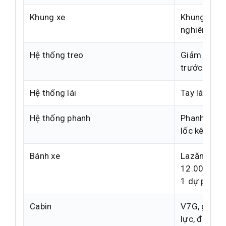
Khung xe
Khung than
nghiêng, ti
Hệ thống treo
Giảm chấn t
trước 11 lá,
Hệ thống lái
Tay lái trợ 
Hệ thống phanh
Phanh khí 
lốc kê bánh
Bánh xe
Lazăng 8.5-
12.00R20 bố
1 dự phòng
Cabin
V7G, giườn
lực, điều h