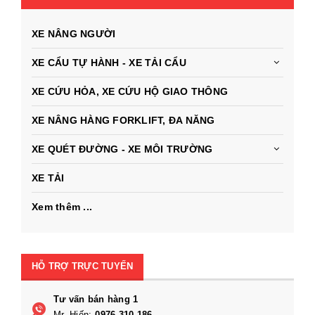
XE NÂNG NGƯỜI
XE CẨU TỰ HÀNH - XE TẢI CẨU
XE CỨU HỎA, XE CỨU HỘ GIAO THÔNG
XE NÂNG HÀNG FORKLIFT, ĐA NĂNG
XE QUÉT ĐƯỜNG - XE MÔI TRƯỜNG
XE TẢI
Xem thêm ...
HỖ TRỢ TRỰC TUYẾN
Tư vấn bán hàng 1
Mr. Hiến:
0976.310.186