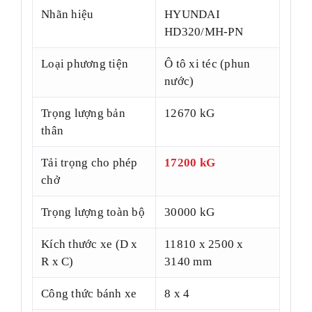
Nhãn hiệu
HYUNDAI
HD320/MH-PN
Loại phương tiện
Ô tô xi téc (phun
nước)
Trọng lượng bản
12670 kG
thân
Tải trọng cho phép
17200 kG
chở
Trọng lượng toàn bộ
30000 kG
Kích thước xe (D x
11810 x 2500 x
R x C)
3140 mm
Công thức bánh xe
8 x 4