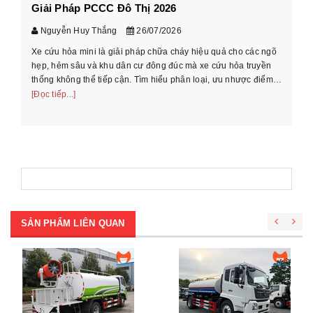
Cá
Giải Pháp PCCC Đô Thị 2026
xe
Nguyễn Huy Thắng
26/07/2026
Xe cứu hỏa mini là giải pháp chữa cháy hiệu quả cho các ngõ
Hư
hẹp, hẻm sâu và khu dân cư đông đúc mà xe cứu hỏa truyền
cầ
thống không thể tiếp cận. Tìm hiểu phân loại, ưu nhược điểm
th
và cách chọn xe phù ...
[Đọc tiếp...]
[Đọ
SẢN PHẨM LIÊN QUAN