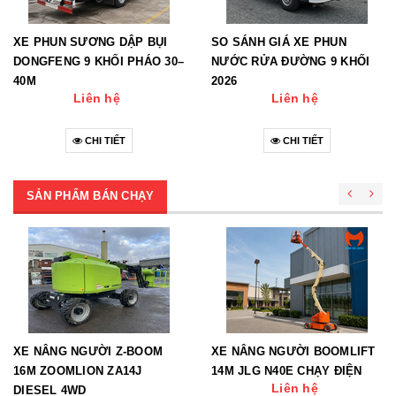
XE PHUN SƯƠNG DẬP BỤI
SO SÁNH GIÁ XE PHUN
DONGFENG 9 KHỐI PHÁO 30–
NƯỚC RỬA ĐƯỜNG 9 KHỐI
40M
2026
Liên hệ
Liên hệ
CHI TIẾT
CHI TIẾT
SẢN PHẨM BÁN CHẠY
XE NÂNG NGƯỜI Z-BOOM
XE NÂNG NGƯỜI BOOMLIFT
16M ZOOMLION ZA14J
14M JLG N40E CHẠY ĐIỆN
Liên hệ
DIESEL 4WD