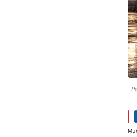
Ho
Muố