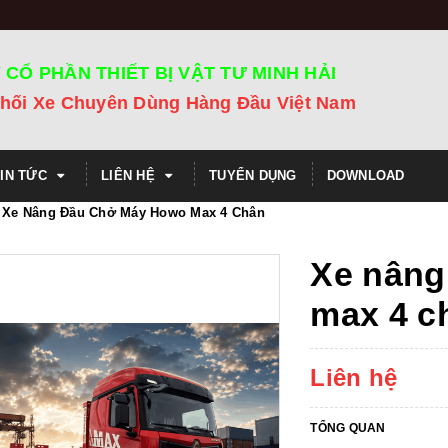
 CỔ PHẦN THIẾT BỊ VẬT TƯ MINH HẢI
hối Xe Chuyên Dùng Hàng Đầu Việt Nam
TIN TỨC
LIÊN HỆ
TUYỂN DỤNG
DOWNLOAD
Xe Nâng Đầu Chở Máy Howo Max 4 Chân
Xe nâng
max 4 c
Liên hệ
TỔNG QUAN