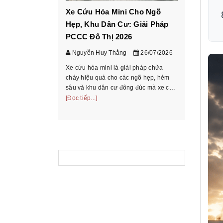
Xe Cứu Hỏa Mini Cho Ngõ
Cách ch
Hẹp, Khu Dân Cư: Giải Pháp
tấn theo
PCCC Đô Thị 2026
chở
Nguyễn Huy Thắng
26/07/2026
Nguyễn 
Xe cứu hỏa mini là giải pháp chữa
Hướng dẫn
cháy hiệu quả cho các ngõ hẹp, hẻm
theo bảng 
sâu và khu dân cư đông đúc mà xe cứu
chiếu mode
hỏa truyền thống không thể tiếp cận.
[Đọc tiếp...]
và hồ sơ t
[Đọc tiếp...
Tìm hiểu phân loại, ưu nhược điểm và
thoại/Zalo
cách chọn xe phù ...