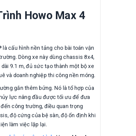
Trình Howo Max 4
P
là cấu hình nền tảng cho bài toán vận
g trường. Dòng xe này dùng chassis 8x4,
 dài 9.1 m, đủ sức tạo thành một bộ xe
huê và doanh nghiệp thi công nền móng.
thường gắn thêm bửng. Nó là tổ hợp của
hủy lực nâng đầu được tối ưu để đưa
 đến công trường, điều quan trọng
ssis, độ cứng của bệ sàn, độ ổn định khi
ện làm việc lặp lại.