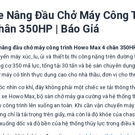
e Nâng Đầu Chở Máy Công 
hân 350HP | Báo Giá
nâng đầu chở máy công trình Howo Max 4 chân 350H
yển máy xúc, lu, ủi và thiết bị thi công nặng trên đườn
g cơ 350 mã lực, tổng tải 30 tấn và bệ sàn chuyên dụng
 máy có tính thực dụng cao cho nhà thầu, đơn vị cho t
óc nhìn cơ khí, đây không phải một chiếc xe tải thông 
 xe Howo Max, bộ sàn chở máy gia cường và hệ thống t
 công trình lên xuống an toàn. Khi cần vận chuyển máy
ng chỉ là tải trọng trên giấy, mà còn là độ khỏe của cha
So sánh hd320 gắn
cẩu everdigm 12 tấn
 xuống dốc và độ bền của hệ thống thủy lực trong điều ki
và 15 tấn
Liên hệ