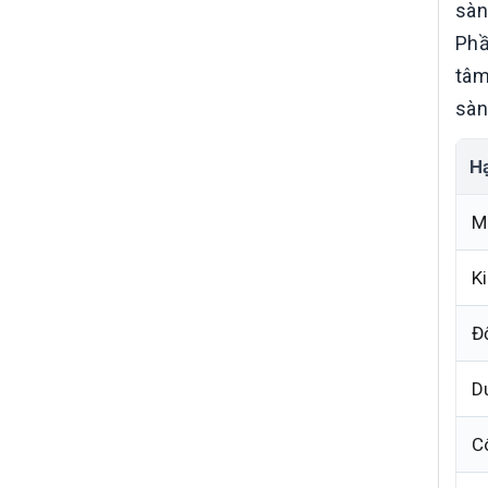
sàn
Phầ
tâm
sàn
H
M
K
Đ
Du
C