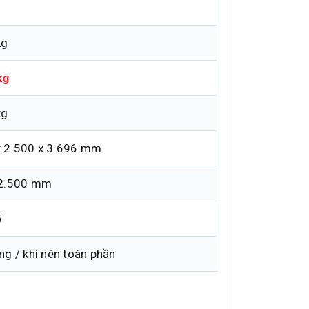
kg
kg
kg
x 2.500 x 3.696 mm
 2.500 mm
5
ng / khí nén toàn phần