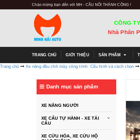
Chào mừng bạn đến với MH - CẦU NỐI THÀNH CÔNG !
CÔNG TY
Nhà Phân P
TRANG CHỦ
GIỚI THIỆU
SẢN PHẨM
Trang chủ
Xe nâng đầu chở máy công trình: Cấu hình và cách chọn
Danh mục sản phẩm
XE NÂNG NGƯỜI
XE CẨU TỰ HÀNH - XE TẢI
CẨU
XE CỨU HỎA, XE CỨU HỘ