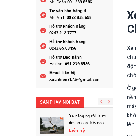
Mr. Đoàn
091.239.8586
Tư vấn bán hàng 4
X
Mr. Minh
0972.838.698
C
Hỗ trợ khách hàng
0243.212.7777
Hỗ trợ khách hàng
Xe 
0243.657.3456
chu
Hỗ trợ Bảo hành
Hotline:
091.239.8586
độn
Email liên hệ
chở
xuanhien7173@gmail.com
Ở g
nền
SẢN PHẨM NỔI BẬT
máy
khô
Xe nâng người isuzu
dasan dap 105 cao
lên
làm việc 10.5m
Liên hệ