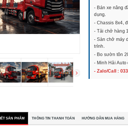
- Bán xe nâng 
dụng.
- Chassis 8x4,
- Tải chở hàng 1
- Sàn chở máy d
trình.
- Bo sườn tôn 
- Minh Hải Auto 
- Zalo/Call : 03
TIẾT SẢN PHẨM
THÔNG TIN THANH TOÁN
HƯỚNG DẪN MUA HÀNG