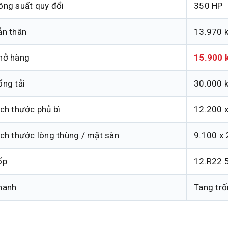
ông suất quy đổi
350 HP
ản thân
13.970 
hở hàng
15.900 
ổng tải
30.000 
ích thước phủ bì
12.200 
ích thước lòng thùng / mặt sàn
9.100 x
ốp
12.R22.
hanh
Tang trố