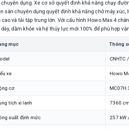
 chuyên dụng. Xe cơ sở quyết định khả năng chạy đường 
n sàn chuyên dụng quyết định khả năng chở máy xúc, lu, 
 cao và tải tập trung lớn. Với cấu hình Howo Max 4 chân
 dày, dầm khỏe và hệ thủy lực mới 100% để phù hợp vậ
ạng mục
Thông s
odel
CNHTC 
iểu xe
Howo Max
ộng cơ
MC07H.35
ng tích xi lanh
7360 c
ông suất định mức
257 kW 