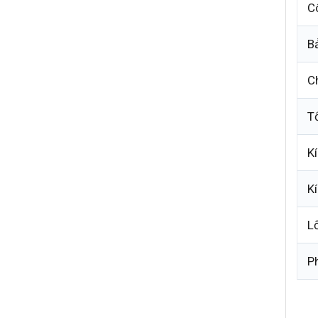
C
B
C
T
K
K
L
P