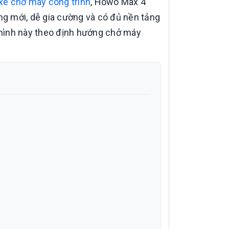
xe chở máy công trình
, Howo Max 4
g mới, dễ gia cường và có đủ nền tảng
hình này theo định hướng chở máy