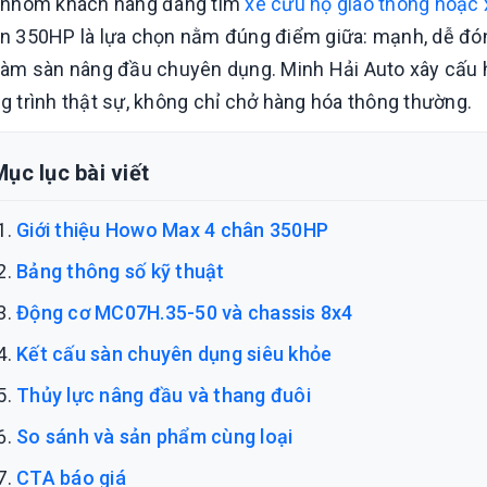
 nhóm khách hàng đang tìm
xe cứu hộ giao thông hoặc 
n 350HP là lựa chọn nằm đúng điểm giữa: mạnh, dễ đón
Xe bồn xitec chở
xăng 24m3 dongfeng
làm sàn nâng đầu chuyên dụng. Minh Hải Auto xây cấu 
se5310gyyz5
Liên hệ
g trình thật sự, không chỉ chở hàng hóa thông thường.
Xe bồn phun sương
mini dongfeng tuyi
Mục lục bài viết
2.5 khối
Liên hệ
Giới thiệu Howo Max 4 chân 350HP
Bảng thông số kỹ thuật
Động cơ MC07H.35-50 và chassis 8x4
Kết cấu sàn chuyên dụng siêu khỏe
Thủy lực nâng đầu và thang đuôi
So sánh và sản phẩm cùng loại
10 mẫu xe tải gắn cẩu đáng
CTA báo giá