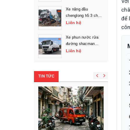
Với
châ
Xe nâng đầu
chenglong h5 3 chân
để 
chở máy công trình
Liên hệ
côn
Xe phun nước rửa
đường shacman
l3000 3 chân
Liên hệ
TIN TỨC