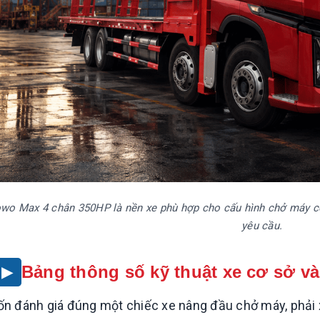
wo Max 4 chân 350HP là nền xe phù hợp cho cấu hình chở máy công
yêu cầu.
Bảng thông số kỹ thuật xe cơ sở v
n đánh giá đúng một chiếc xe nâng đầu chở máy, phải 