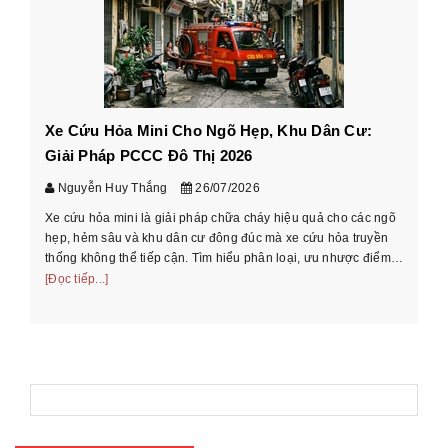
Xe Cứu Hỏa Mini Cho Ngõ Hẹp, Khu Dân Cư:
Cá
Giải Pháp PCCC Đô Thị 2026
xe
Nguyễn Huy Thắng
26/07/2026
Xe cứu hỏa mini là giải pháp chữa cháy hiệu quả cho các ngõ
Hư
hẹp, hẻm sâu và khu dân cư đông đúc mà xe cứu hỏa truyền
cầ
thống không thể tiếp cận. Tìm hiểu phân loại, ưu nhược điểm
th
và cách chọn xe phù ...
[Đọc tiếp...]
[Đọ