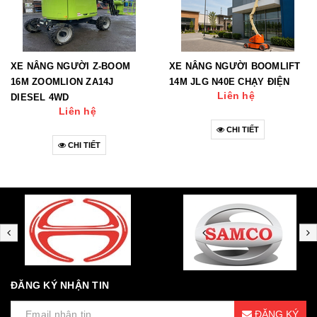
XE NÂNG NGƯỜI Z-BOOM
XE NÂNG NGƯỜI BOOMLIFT
16M ZOOMLION ZA14J
14M JLG N40E CHẠY ĐIỆN
Liên hệ
DIESEL 4WD
Liên hệ
CHI TIẾT
CHI TIẾT
ĐĂNG KÝ NHẬN TIN
ĐĂNG KÝ