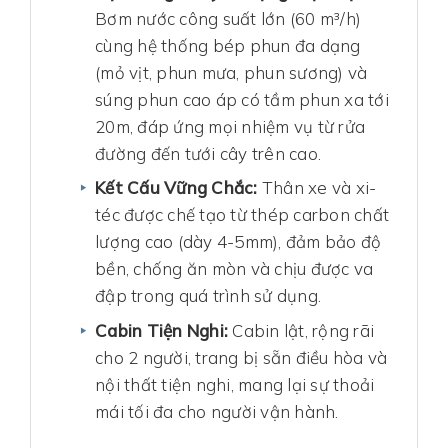
Bơm nước công suất lớn (60 m³/h)
cùng hệ thống bép phun đa dạng
(mỏ vịt, phun mưa, phun sương) và
súng phun cao áp có tầm phun xa tới
20m, đáp ứng mọi nhiệm vụ từ rửa
đường đến tưới cây trên cao.
Kết Cấu Vững Chắc:
Thân xe và xi-
téc được chế tạo từ thép carbon chất
lượng cao (dày 4-5mm), đảm bảo độ
bền, chống ăn mòn và chịu được va
đập trong quá trình sử dụng.
Cabin Tiện Nghi:
Cabin lật, rộng rãi
cho 2 người, trang bị sẵn điều hòa và
nội thất tiện nghi, mang lại sự thoải
mái tối đa cho người vận hành.