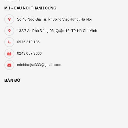
MH - CẦU NỐI THÀNH CÔNG
Số 40 Ngô Gia Tự, Phường Việt Hưng, Hà Nội
138/7 An Phú Đông 03, Quận 12, TP. Hồ Chí Minh
0976 310 186
0243 657 3666
minhhaijsc333@gmail.com
BẢN ĐỒ