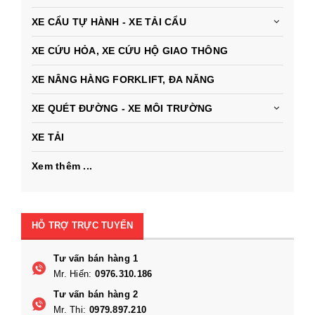
XE CẨU TỰ HÀNH - XE TẢI CẨU
XE CỨU HỎA, XE CỨU HỘ GIAO THÔNG
XE NÂNG HÀNG FORKLIFT, ĐA NĂNG
XE QUÉT ĐƯỜNG - XE MÔI TRƯỜNG
XE TẢI
Xem thêm ...
HỖ TRỢ TRỰC TUYẾN
Tư vấn bán hàng 1
Mr. Hiến:
0976.310.186
Tư vấn bán hàng 2
Mr. Thi:
0979.897.210