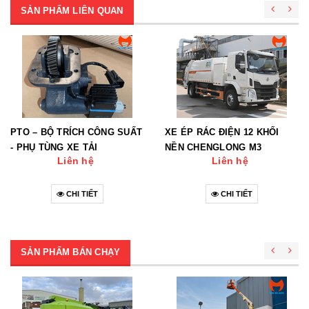
SẢN PHẨM LIÊN QUAN
PTO – BỘ TRÍCH CÔNG SUẤT
XE ÉP RÁC ĐIỆN 12 KHỐI
- PHỤ TÙNG XE TẢI
NỀN CHENGLONG M3
Liên hệ
Liên hệ
CHI TIẾT
CHI TIẾT
SẢN PHẨM BÁN CHẠY