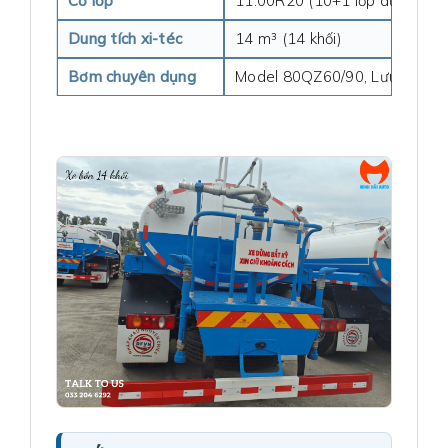
Cỡ lốp
11.00R20 (10+1 lốp dự phòng
Dung tích xi-téc
14 m³ (14 khối)
Bơm chuyên dụng
Model 80QZ60/90, Lưu lượng 