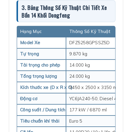
3. Bảng Thông Số Kỹ Thuật Chi Tiết Xe
Bồn 14 Khối Dongfeng
Hạng Mục
Thông Số Kỹ Thuật
Model Xe
DFZ5258GPSSZ5D
Tự trọng
9.870 kg
Tải trọng cho phép
14.000 kg
Tổng trọng lượng
24.000 kg
Kích thước xe (D x R x C)
9450 x 2500 x 3150 mm
Động cơ
YC6JA240-50, Diesel 4 kỳ, 6 xi
Công suất / Dung tích
177 kW / 6870 ml
Tiêu chuẩn khí thải
Euro 5