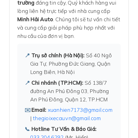
trường
đáng tin cậy, Quý khách hàng vui
lòng liên hệ trực tiếp với nhà cung cấp
Minh Hải Auto
. Chúng tôi sẽ tư vấn chi tiết
và cung cấp giải pháp phù hợp nhất với
nhu cầu của đơn vị bạn.
Trụ sở chính (Hà Nội):
Số 40 Ngô
Gia Tự, Phường Đức Giang, Quận
Long Biên, Hà Nội
Chi nhánh (TP.HCM):
Số 138/7
đường An Phú Đông 03, Phường
An Phú Đông, Quận 12, TP.HCM
Email:
xuanhien7173@gmail.com
|
thegioixecau.vn@gmail.com
Hotline Tư Vấn & Báo Giá:
033.204.6292
(Mr. Hiến)