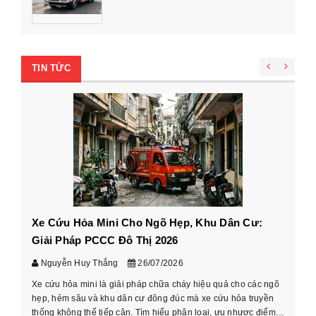
TIN TỨC
Xe Cứu Hỏa Mini Cho Ngõ Hẹp, Khu Dân Cư:
Cá
Giải Pháp PCCC Đô Thị 2026
xe
Nguyễn Huy Thắng
26/07/2026
Xe cứu hỏa mini là giải pháp chữa cháy hiệu quả cho các ngõ
Hư
hẹp, hẻm sâu và khu dân cư đông đúc mà xe cứu hỏa truyền
cầ
thống không thể tiếp cận. Tìm hiểu phân loại, ưu nhược điểm