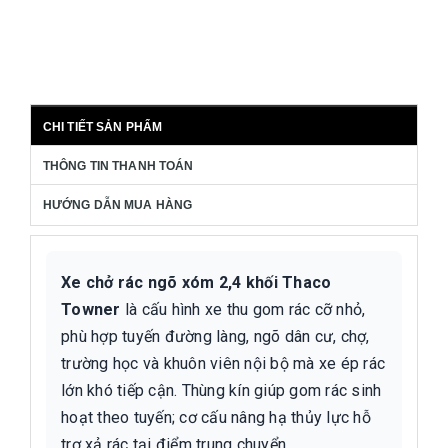
CHI TIẾT SẢN PHẨM
THÔNG TIN THANH TOÁN
HƯỚNG DẪN MUA HÀNG
Xe chở rác ngõ xóm 2,4 khối Thaco
Towner
là cấu hình xe thu gom rác cỡ nhỏ,
phù hợp tuyến đường làng, ngõ dân cư, chợ,
trường học và khuôn viên nội bộ mà xe ép rác
lớn khó tiếp cận. Thùng kín giúp gom rác sinh
hoạt theo tuyến; cơ cấu nâng hạ thủy lực hỗ
trợ xả rác tại điểm trung chuyển.