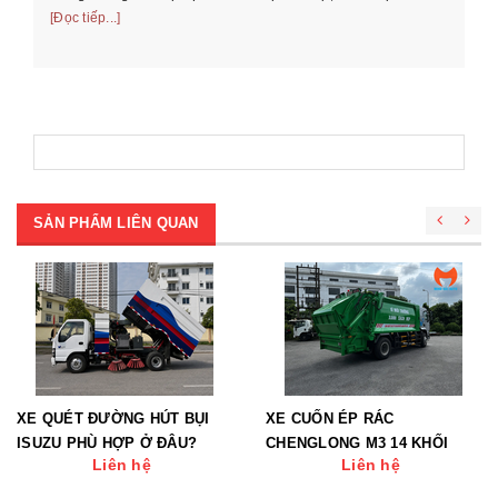
th
và cách chọn xe phù ...
[Đọc tiếp...]
[Đọ
SẢN PHẨM LIÊN QUAN
XE QUÉT ĐƯỜNG HÚT BỤI
XE CUỐN ÉP RÁC
ISUZU PHÙ HỢP Ở ĐÂU?
CHENGLONG M3 14 KHỐI
Liên hệ
Liên hệ