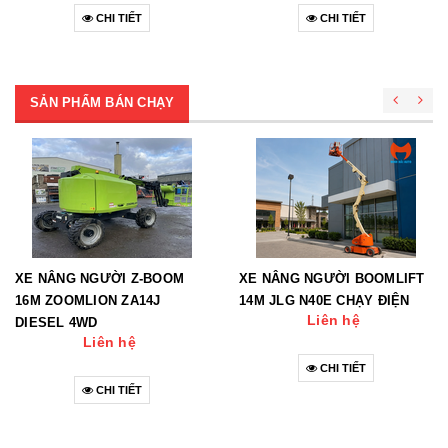
CHI TIẾT
CHI TIẾT
SẢN PHẨM BÁN CHẠY
XE NÂNG NGƯỜI Z-BOOM
XE NÂNG NGƯỜI BOOMLIFT
16M ZOOMLION ZA14J
14M JLG N40E CHẠY ĐIỆN
Liên hệ
DIESEL 4WD
Liên hệ
CHI TIẾT
CHI TIẾT