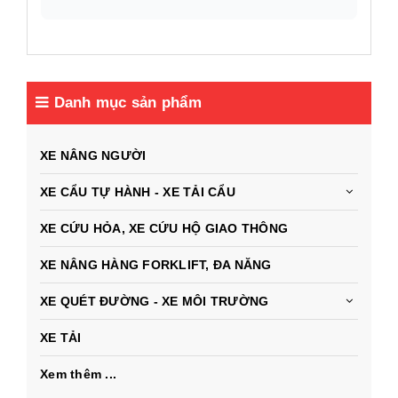
Danh mục sản phẩm
XE NÂNG NGƯỜI
XE CẨU TỰ HÀNH - XE TẢI CẨU
XE CỨU HỎA, XE CỨU HỘ GIAO THÔNG
XE NÂNG HÀNG FORKLIFT, ĐA NĂNG
XE QUÉT ĐƯỜNG - XE MÔI TRƯỜNG
XE TẢI
Xem thêm ...