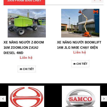
SẢN PHẨM BÁN CHẠY
XE NÂNG NGƯỜI Z-BOOM
XE NÂNG NGƯỜI BOOMLIFT
16M ZOOMLION ZA14J
14M JLG N40E CHẠY ĐIỆN
Liên hệ
DIESEL 4WD
Liên hệ
CHI TIẾT
CHI TIẾT