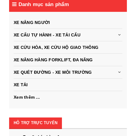
Danh mục sản phẩm
XE NÂNG NGƯỜI
XE CẨU TỰ HÀNH - XE TẢI CẨU
XE CỨU HỎA, XE CỨU HỘ GIAO THÔNG
XE NÂNG HÀNG FORKLIFT, ĐA NĂNG
XE QUÉT ĐƯỜNG - XE MÔI TRƯỜNG
XE TẢI
Xem thêm ...
HỖ TRỢ TRỰC TUYẾN