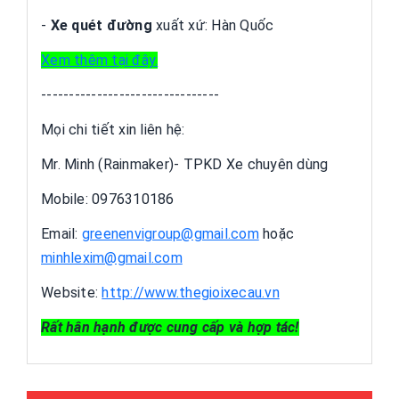
-
Xe quét đường
xuất xứ: Hàn Quốc
Xem thêm tại đây.
--------------------------------
Mọi chi tiết xin liên hệ:
Mr. Minh (Rainmaker)- TPKD Xe chuyên dùng
Mobile: 0976310186
Email:
greenenvigroup@gmail.com
hoặc
minhlexim@gmail.com
Website:
http://www.thegioixecau.vn
Rất hân hạnh được cung cấp và hợp tác!