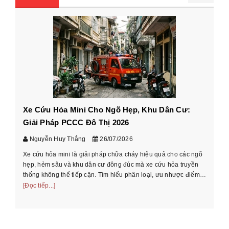
Xe Cứu Hỏa Mini Cho Ngõ Hẹp, Khu Dân Cư:
Cá
Giải Pháp PCCC Đô Thị 2026
xe
Nguyễn Huy Thắng
26/07/2026
Xe cứu hỏa mini là giải pháp chữa cháy hiệu quả cho các ngõ
Hư
hẹp, hẻm sâu và khu dân cư đông đúc mà xe cứu hỏa truyền
cầ
thống không thể tiếp cận. Tìm hiểu phân loại, ưu nhược điểm
th
và cách chọn xe phù ...
[Đọc tiếp...]
[Đọ