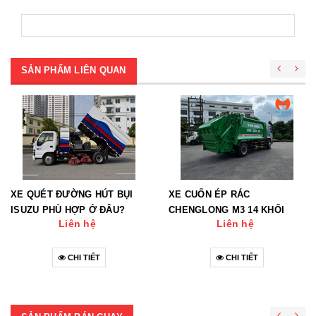
SẢN PHẨM LIÊN QUAN
XE QUÉT ĐƯỜNG HÚT BỤI
XE CUỐN ÉP RÁC
ISUZU PHÙ HỢP Ở ĐÂU?
CHENGLONG M3 14 KHỐI
Liên hệ
Liên hệ
CHI TIẾT
CHI TIẾT