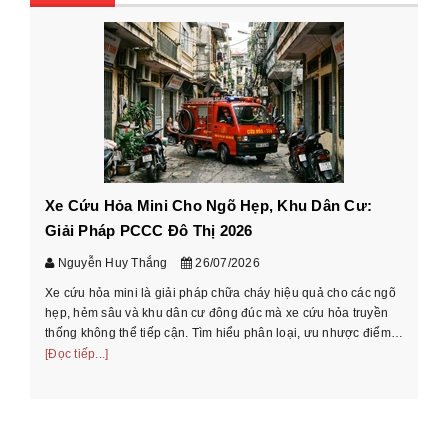
Xe Cứu Hỏa Mini Cho Ngõ Hẹp, Khu Dân Cư:
Cá
Giải Pháp PCCC Đô Thị 2026
xe
Nguyễn Huy Thắng
26/07/2026
Xe cứu hỏa mini là giải pháp chữa cháy hiệu quả cho các ngõ
Hư
hẹp, hẻm sâu và khu dân cư đông đúc mà xe cứu hỏa truyền
cầ
thống không thể tiếp cận. Tìm hiểu phân loại, ưu nhược điểm
th
và cách chọn xe phù ...
[Đọc tiếp...]
[Đọ