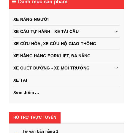
Danh mục sản phẩm
XE NÂNG NGƯỜI
XE CẨU TỰ HÀNH - XE TẢI CẨU
XE CỨU HỎA, XE CỨU HỘ GIAO THÔNG
XE NÂNG HÀNG FORKLIFT, ĐA NĂNG
XE QUÉT ĐƯỜNG - XE MÔI TRƯỜNG
XE TẢI
Xem thêm ...
HỖ TRỢ TRỰC TUYẾN
Tư vấn bán hàng 1