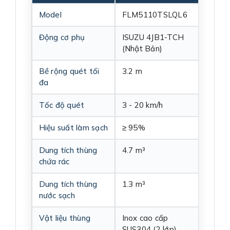
Model
FLM5110TSLQL6
Động cơ phụ
ISUZU 4JB1-TCH
(Nhật Bản)
Bề rộng quét tối
3.2 m
đa
Tốc độ quét
3 - 20 km/h
Hiệu suất làm sạch
≥ 95%
Dung tích thùng
4.7 m³
chứa rác
Dung tích thùng
1.3 m³
nước sạch
Vật liệu thùng
Inox cao cấp
SUS304 (2 lớp)