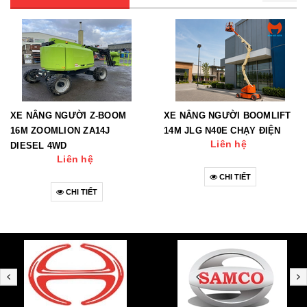
XE NÂNG NGƯỜI Z-BOOM
XE NÂNG NGƯỜI BOOMLIFT
16M ZOOMLION ZA14J
14M JLG N40E CHẠY ĐIỆN
Liên hệ
DIESEL 4WD
Liên hệ
CHI TIẾT
CHI TIẾT