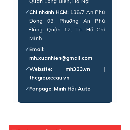
Quận Long Biên, Hà Nội
Chi nhánh HCM:
138/7 An Phú
Đông 03, Phường An Phú
Đông, Quận 12, Tp. Hồ Chí
Minh
Email:
mh.xuanhien@gmail.com
Website:
mh333.vn
|
thegioixecau.vn
Fanpage:
Minh Hải Auto