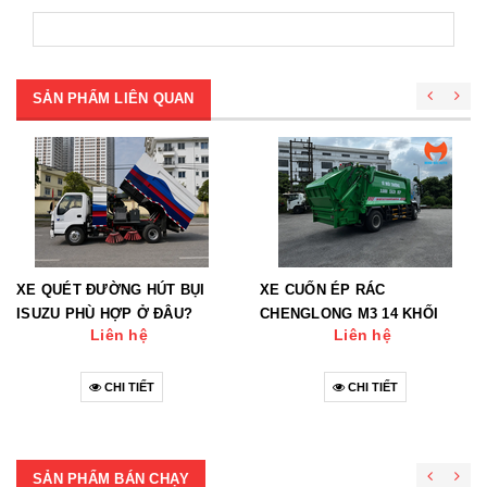
SẢN PHẨM LIÊN QUAN
XE QUÉT ĐƯỜNG HÚT BỤI
XE CUỐN ÉP RÁC
ISUZU PHÙ HỢP Ở ĐÂU?
CHENGLONG M3 14 KHỐI
Liên hệ
Liên hệ
CHI TIẾT
CHI TIẾT
SẢN PHẨM BÁN CHẠY