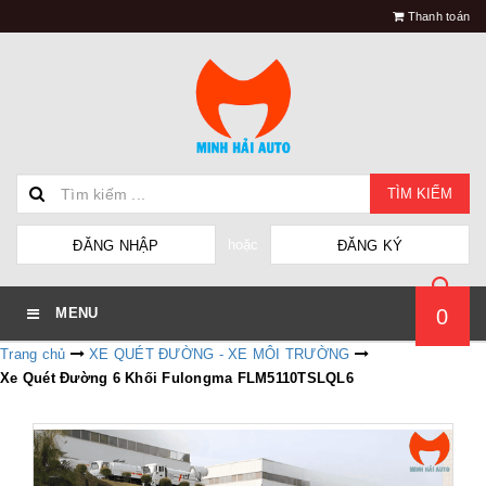
Thanh toán
TÌM KIẾM
hoặc
ĐĂNG NHẬP
ĐĂNG KÝ
0
MENU
Trang chủ
XE QUÉT ĐƯỜNG - XE MÔI TRƯỜNG
Xe Quét Đường 6 Khối Fulongma FLM5110TSLQL6