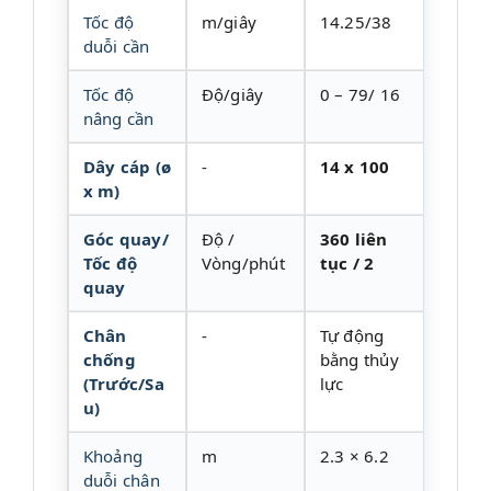
Tốc độ
m/giây
14.25/38
duỗi cần
Tốc độ
Độ/giây
0 – 79/ 16
nâng cần
Dây cáp (ø
-
14 x 100
x m)
Góc quay/
Độ /
360 liên
Tốc độ
Vòng/phút
tục / 2
quay
Chân
-
Tự động
chống
bằng thủy
(Trước/Sa
lực
u)
Khoảng
m
2.3 × 6.2
duỗi chân