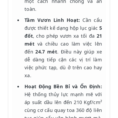
một cách nhanh chóng và an
toàn.
Tầm Vươn Linh Hoạt:
Cần cẩu
được thiết kế dạng hộp lục giác
5
đốt
, cho phép vươn xa tối đa
21
mét
và chiều cao làm việc lên
đến
24.7 mét
. Điều này giúp xe
dễ dàng tiếp cận các vị trí làm
việc phức tạp, dù ở trên cao hay
xa.
Hoạt Động Bền Bỉ và Ổn Định:
Hệ thống thủy lực mạnh mẽ với
áp suất dầu lên đến 210 Kgf/cm²
cùng cơ cấu quay toa 360 độ liên