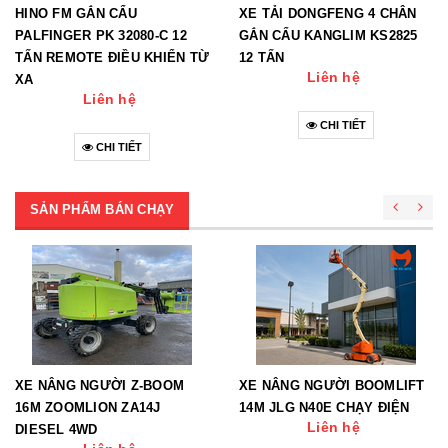
HINO FM GẮN CẨU
XE TẢI DONGFENG 4 CHÂN
PALFINGER PK 32080-C 12
GẮN CẨU KANGLIM KS2825
TẤN REMOTE ĐIỀU KHIỂN TỪ
12 TẤN
Liên hệ
XA
Liên hệ
CHI TIẾT
CHI TIẾT
SẢN PHẨM BÁN CHẠY
XE NÂNG NGƯỜI Z-BOOM
XE NÂNG NGƯỜI BOOMLIFT
16M ZOOMLION ZA14J
14M JLG N40E CHẠY ĐIỆN
Liên hệ
DIESEL 4WD