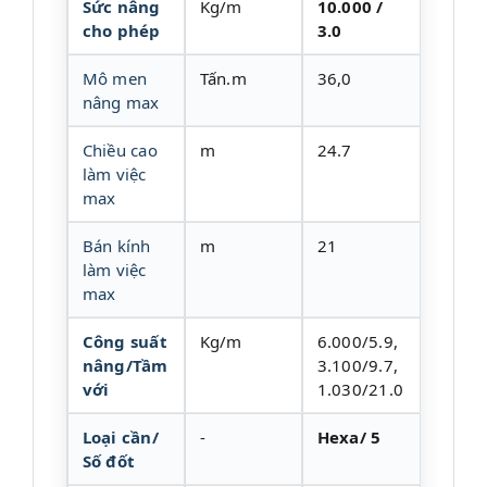
Sức nâng
Kg/m
10.000 /
cho phép
3.0
Mô men
Tấn.m
36,0
nâng max
Chiều cao
m
24.7
làm việc
max
Bán kính
m
21
làm việc
max
Công suất
Kg/m
6.000/5.9,
nâng/Tầm
3.100/9.7,
với
1.030/21.0
Loại cần/
-
Hexa/ 5
Số đốt