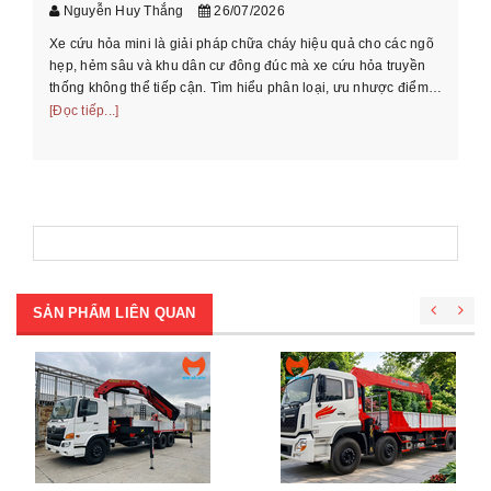
Nguyễn Huy Thắng
26/07/2026
Xe cứu hỏa mini là giải pháp chữa cháy hiệu quả cho các ngõ
Hư
hẹp, hẻm sâu và khu dân cư đông đúc mà xe cứu hỏa truyền
cầ
thống không thể tiếp cận. Tìm hiểu phân loại, ưu nhược điểm
th
và cách chọn xe phù ...
[Đọc tiếp...]
[Đọ
SẢN PHẨM LIÊN QUAN