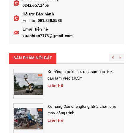
0243.657.3456
Hỗ trợ Bảo hành
Hotline:
091.239.8586
Email liên hệ
xuanhien7173@gmail.com
SẢN PHẨM NỔI BẬT
Xe nâng người isuzu dasan dap 105
cao làm việc 10.5m
Liên hệ
Xe nâng đầu chenglong h5 3 chân chở
máy công trình
Liên hệ