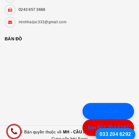
0243 657 3666
minhhaijsc333@gmail.com
BẢN ĐỒ
Chat Zalo
Gọi 033.204.6292
© Bản quyền thuộc về
MH - CẦU NỐI THÀNH CÔNG
033 204 6292
Cung cấp bởi Sapo