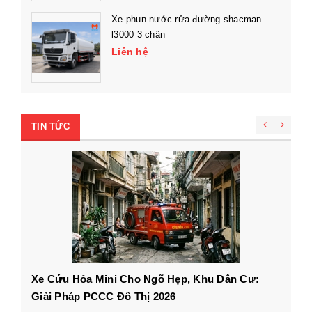
Xe phun nước rửa đường shacman
l3000 3 chân
Liên hệ
TIN TỨC
Xe Cứu Hỏa Mini Cho Ngõ Hẹp, Khu Dân Cư:
Cá
Giải Pháp PCCC Đô Thị 2026
xe