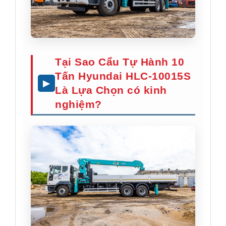
Tại Sao Cẩu Tự Hành 10
Tấn Hyundai HLC-10015S
Là Lựa Chọn có kinh
nghiệm?