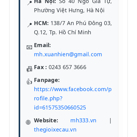
Hà Nội:
Số 40 Ngô Gia Tự,
Phường Việt Hưng, Hà Nội
HCM:
138/7 An Phú Đông 03,
Q.12, Tp. Hồ Chí Minh
Email:
mh.xuanhien@gmail.com
Fax :
0243 657 3666
Fanpage:
https://www.facebook.com/p
rofile.php?
id=61575350660525
Website:
mh333.vn
|
thegioixecau.vn