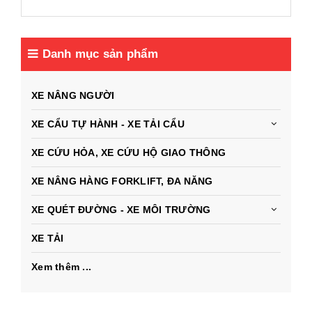
Danh mục sản phẩm
XE NÂNG NGƯỜI
XE CẨU TỰ HÀNH - XE TẢI CẨU
XE CỨU HỎA, XE CỨU HỘ GIAO THÔNG
XE NÂNG HÀNG FORKLIFT, ĐA NĂNG
XE QUÉT ĐƯỜNG - XE MÔI TRƯỜNG
XE TẢI
Xem thêm ...