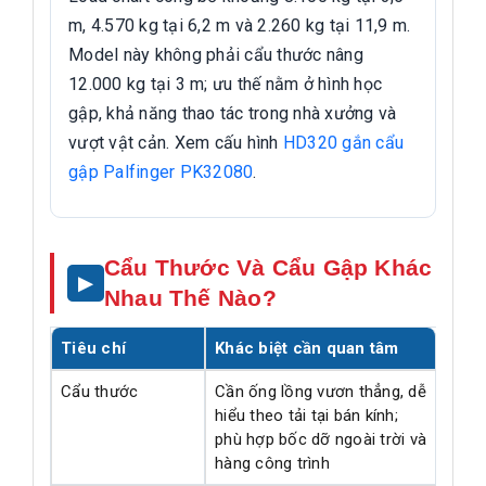
m, 4.570 kg tại 6,2 m và 2.260 kg tại 11,9 m.
Model này không phải cẩu thước nâng
12.000 kg tại 3 m; ưu thế nằm ở hình học
gập, khả năng thao tác trong nhà xưởng và
vượt vật cản. Xem cấu hình
HD320 gắn cẩu
gập Palfinger PK32080
.
Cẩu Thước Và Cẩu Gập Khác
Nhau Thế Nào?
Tiêu chí
Khác biệt cần quan tâm
Cẩu thước
Cần ống lồng vươn thẳng, dễ
hiểu theo tải tại bán kính;
phù hợp bốc dỡ ngoài trời và
hàng công trình