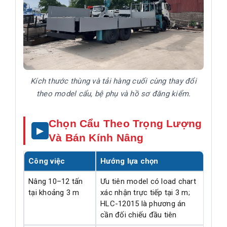
Kích thước thùng và tải hàng cuối cùng thay đổi
theo model cẩu, bệ phụ và hồ sơ đăng kiểm.
Chọn Cẩu Theo Trọng Lượng
Và Bán Kính Nâng
Công việc
Hướng lựa chọn
Nâng 10–12 tấn
Ưu tiên model có load chart
tại khoảng 3 m
xác nhận trực tiếp tại 3 m;
HLC-12015 là phương án
cần đối chiếu đầu tiên