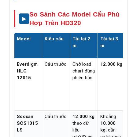
So Sánh Các Model Cẩu Phù
Hợp Trên HD320
Model
Kiểu cẩu
Tải tại 2
Tải tại 3
Tải
m
m
kho
5–6
Everdigm
Cẩu thước
Chờ load
12.000 kg
Chờ
HLC-
chart đúng
min
12015
phiên bản
cat
load
đún
seri
Soosan
Cẩu thước
12.000 kg
Khoảng
Chờ
SCS1015
theo dữ
10.000
min
LS
liệu
kg
; cần
cat
mh333.vn;
catalogue