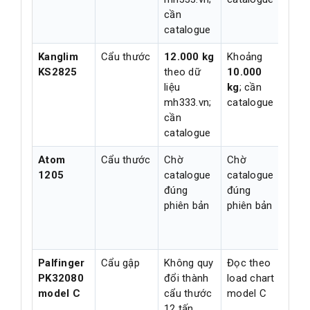
cần
catalogue
Kanglim
Cẩu thước
12.000 kg
Khoảng
Chờ
KS2825
theo dữ
10.000
min
liệu
kg
; cần
cat
mh333.vn;
catalogue
cần
catalogue
Atom
Cẩu thước
Chờ
Chờ
Chờ
1205
catalogue
catalogue
cat
đúng
đúng
đún
phiên bản
phiên bản
phiê
Palfinger
Cẩu gập
Không quy
Đọc theo
Kho
PK32080
đổi thành
load chart
4.57
model C
cẩu thước
model C
tại 
12 tấn