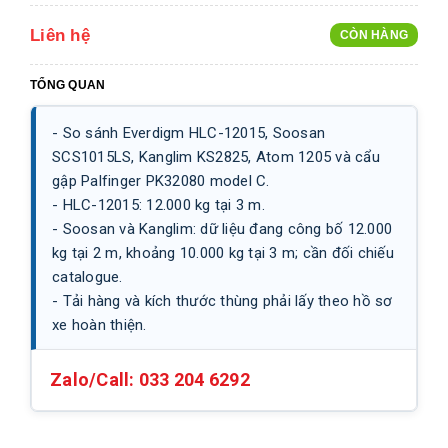
Liên hệ
CÒN HÀNG
TỔNG QUAN
- So sánh Everdigm HLC-12015, Soosan
SCS1015LS, Kanglim KS2825, Atom 1205 và cẩu
gập Palfinger PK32080 model C.
- HLC-12015: 12.000 kg tại 3 m.
- Soosan và Kanglim: dữ liệu đang công bố 12.000
kg tại 2 m, khoảng 10.000 kg tại 3 m; cần đối chiếu
catalogue.
- Tải hàng và kích thước thùng phải lấy theo hồ sơ
xe hoàn thiện.
Zalo/Call:
033 204 6292