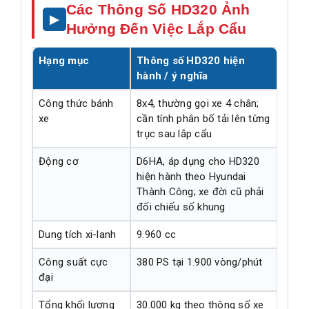
Các Thông Số HD320 Ảnh
Hưởng Đến Việc Lắp Cẩu
Hạng mục
Thông số HD320 hiện
hành / ý nghĩa
Công thức bánh
8x4, thường gọi xe 4 chân;
xe
cần tính phân bố tải lên từng
trục sau lắp cẩu
Động cơ
D6HA, áp dụng cho HD320
hiện hành theo Hyundai
Thành Công; xe đời cũ phải
đối chiếu số khung
Dung tích xi-lanh
9.960 cc
Công suất cực
380 PS tại 1.900 vòng/phút
đại
Tổng khối lượng
30.000 kg theo thông số xe