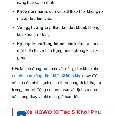
năng hút/xả ổn định.
Khớp nối nhanh:
cần kín, dễ tháo lắp, không rò
rỉ ở áp lực làm việc.
Van gạt bằng tay:
thao tác dứt khoát, không
kẹt, không rơ lỏng.
Bộ cấp lẻ cơ/đồng hồ cơ:
cần kiểm tra sai số,
mặt hiển thị và tình trạng niêm phong khi bàn
giao.
Nếu khách đang so sánh với dòng nhỏ khác như
xe bồn chở xăng dầu JAC N350 5 khối
, hãy đặt
cả hai cấu hình cạnh nhau theo dung tích bồn, tải
trọng, model động cơ, bơm van và dịch vụ sau
bán hàng thay vì chỉ nhìn giá ban đầu.
Xe HOWO Xi Téc 5 Khối Phù