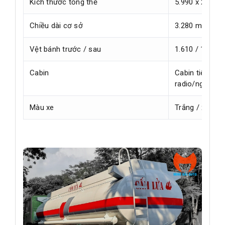
Kích thước tổng thể
5.990 x 2.150 
Chiều dài cơ sở
3.280 mm
Vệt bánh trước / sau
1.610 / 1.645
Cabin
Cabin tiêu chu
radio/nghe nh
Màu xe
Trắng / xanh t