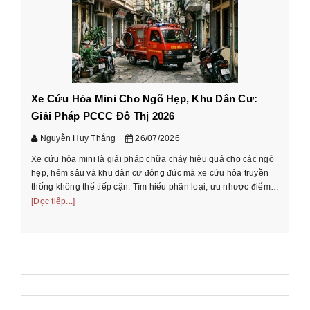
Xe Cứu Hỏa Mini Cho Ngõ Hẹp, Khu Dân Cư:
Cá
Giải Pháp PCCC Đô Thị 2026
xe
Nguyễn Huy Thắng
26/07/2026
Xe cứu hỏa mini là giải pháp chữa cháy hiệu quả cho các ngõ
Hư
hẹp, hẻm sâu và khu dân cư đông đúc mà xe cứu hỏa truyền
cầ
thống không thể tiếp cận. Tìm hiểu phân loại, ưu nhược điểm
th
và cách chọn xe phù ...
[Đọc tiếp...]
[Đọ