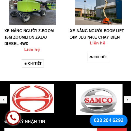
XE NÂNG NGƯỜI Z-BOOM
XE NÂNG NGƯỜI BOOMLIFT
16M ZOOMLION ZA14J
14M JLG N40E CHẠY ĐIỆN
Liên hệ
DIESEL 4WD
Liên hệ
CHI TIẾT
CHI TIẾT
033 204 6292
ĐĂNG KÝ NHẬN TIN