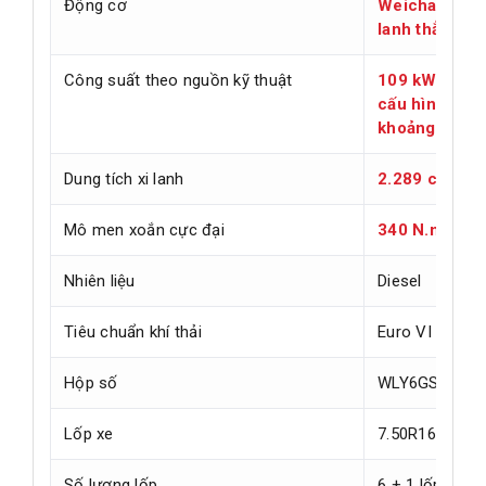
Động cơ
Weichai WP25
lanh thẳng hà
Công suất theo nguồn kỹ thuật
109 kW, khoả
cấu hình thị 
khoảng 151-
Dung tích xi lanh
2.289 cc
Mô men xoắn cực đại
340 N.m tại 
Nhiên liệu
Diesel
Tiêu chuẩn khí thải
Euro VI / Chin
Hộp số
WLY6GS42-44-16
Lốp xe
7.50R16LT
Số lượng lốp
6 + 1 lốp dự p