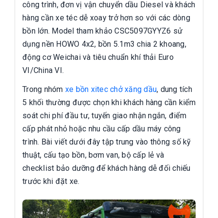
công trình, đơn vị vận chuyển dầu Diesel và khách
hàng cần xe téc dễ xoay trở hơn so với các dòng
bồn lớn. Model tham khảo CSC5097GYYZ6 sử
dụng nền HOWO 4x2, bồn 5.1m3 chia 2 khoang,
động cơ Weichai và tiêu chuẩn khí thải Euro
VI/China VI.
Trong nhóm
xe bồn xitec chở xăng dầu
, dung tích
5 khối thường được chọn khi khách hàng cần kiểm
soát chi phí đầu tư, tuyến giao nhận ngắn, điểm
cấp phát nhỏ hoặc nhu cầu cấp dầu máy công
trình. Bài viết dưới đây tập trung vào thông số kỹ
thuật, cấu tạo bồn, bơm van, bộ cấp lẻ và
checklist bảo dưỡng để khách hàng dễ đối chiếu
trước khi đặt xe.