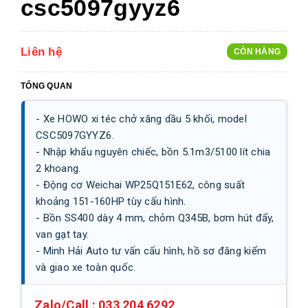
csc5097gyyz6
Liên hệ
CÒN HÀNG
TỔNG QUAN
- Xe HOWO xi téc chở xăng dầu 5 khối, model
CSC5097GYYZ6.
- Nhập khẩu nguyên chiếc, bồn 5.1m3/5100 lít chia
2 khoang.
- Động cơ Weichai WP25Q151E62, công suất
khoảng 151-160HP tùy cấu hình.
- Bồn SS400 dày 4 mm, chỏm Q345B, bơm hút đẩy,
van gạt tay.
- Minh Hải Auto tư vấn cấu hình, hồ sơ đăng kiểm
và giao xe toàn quốc.
Zalo/Call :
033 204 6292