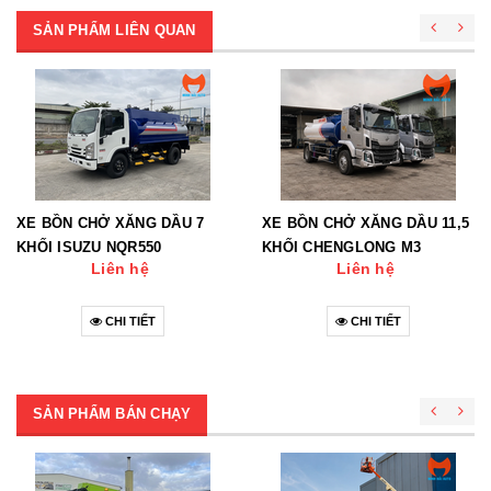
SẢN PHẨM LIÊN QUAN
XE BỒN CHỞ XĂNG DẦU 7
XE BỒN CHỞ XĂNG DẦU 11,5
KHỐI ISUZU NQR550
KHỐI CHENGLONG M3
Liên hệ
Liên hệ
CHI TIẾT
CHI TIẾT
SẢN PHẨM BÁN CHẠY