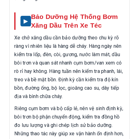
Bảo Dưỡng Hệ Thống Bơm
Xăng Dầu Trên Xe Téc
Xe chở xăng dầu cần bảo dưỡng theo chu kỳ rõ
ràng vì nhiên liệu là hàng dễ cháy. Hàng ngày nên
kiểm tra lốp, đèn, còi, gương, nước làm mát, dầu
bôi trơn và quan sát nhanh cụm bơm/van xem có
rò rỉ hay không. Hàng tuần nên kiểm tra phanh, lái,
treo và bề mặt bồn. Định kỳ cần kiểm tra độ kín
bồn, đường ống, bộ lọc, gioăng cao su, dây tiếp
địa và bình chữa cháy.
Riêng cụm bơm và bộ cấp lẻ, nên vệ sinh định kỳ,
bôi trơn bộ phận chuyển động, kiểm tra đồng hồ
đo lưu lượng và ghi chép lịch sử bảo dưỡng.
Những thao tác này giúp xe vận hành ổn định hơn,