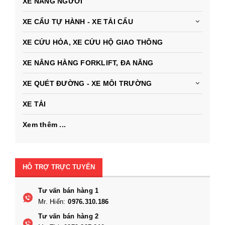
XE NÂNG NGƯỜI
XE CẨU TỰ HÀNH - XE TẢI CẨU
XE CỨU HỎA, XE CỨU HỘ GIAO THÔNG
XE NÂNG HÀNG FORKLIFT, ĐA NĂNG
XE QUÉT ĐƯỜNG - XE MÔI TRƯỜNG
XE TẢI
Xem thêm ...
HỖ TRỢ TRỰC TUYẾN
Tư vấn bán hàng 1
Mr. Hiến:
0976.310.186
Tư vấn bán hàng 2