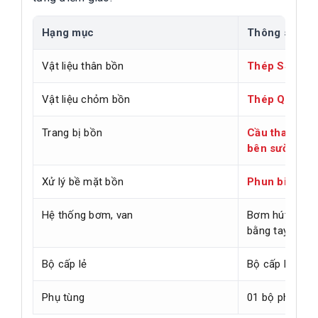
Hạng mục
Thông số
Vật liệu thân bồn
Thép SS400 
Vật liệu chỏm bồn
Thép Q345B 
Trang bị bồn
Cầu thang, h
bên sườn
Xử lý bề mặt bồn
Phun bi sắt t
Hệ thống bơm, van
Bơm hút đẩy, k
bằng tay
Bộ cấp lẻ
Bộ cấp lẻ cơ /
Phụ tùng
01 bộ phụ tùng