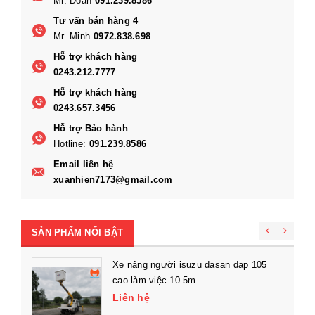
Mr. Đoàn
091.239.8586
Tư vấn bán hàng 4
Mr. Minh
0972.838.698
Hỗ trợ khách hàng
0243.212.7777
Hỗ trợ khách hàng
0243.657.3456
Hỗ trợ Bảo hành
Hotline:
091.239.8586
Email liên hệ
xuanhien7173@gmail.com
SẢN PHẨM NỔI BẬT
Xe nâng người isuzu dasan dap 105
cao làm việc 10.5m
Liên hệ