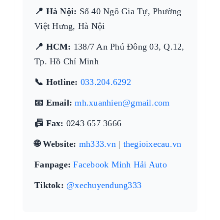
📍 Hà Nội:
Số 40 Ngô Gia Tự, Phường
Việt Hưng, Hà Nội
📍 HCM:
138/7 An Phú Đông 03, Q.12,
Tp. Hồ Chí Minh
📞 Hotline:
033.204.6292
📧 Email:
mh.xuanhien@gmail.com
📠 Fax:
0243 657 3666
🌐 Website:
mh333.vn
|
thegioixecau.vn
Fanpage:
Facebook Minh Hải Auto
Tiktok:
@xechuyendung333