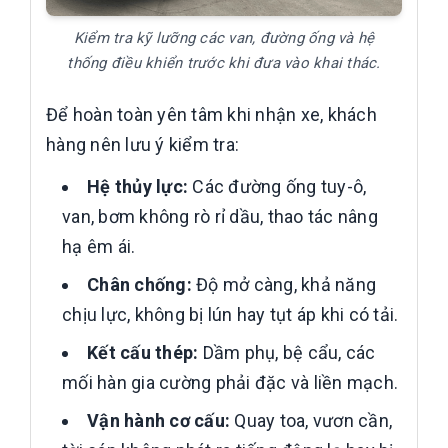
Kiểm tra kỹ lưỡng các van, đường ống và hệ
thống điều khiển trước khi đưa vào khai thác.
Để hoàn toàn yên tâm khi nhận xe, khách
hàng nên lưu ý kiểm tra:
Hệ thủy lực:
Các đường ống tuy-ô,
van, bơm không rò rỉ dầu, thao tác nâng
hạ êm ái.
Chân chống:
Độ mở càng, khả năng
chịu lực, không bị lún hay tụt áp khi có tải.
Kết cấu thép:
Dầm phụ, bệ cẩu, các
mối hàn gia cường phải đặc và liền mạch.
Vận hành cơ cấu:
Quay toa, vươn cần,