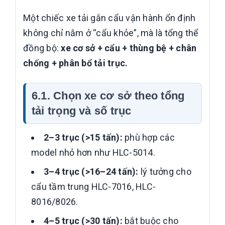
Một chiếc xe tải gắn cẩu vận hành ổn định
không chỉ nằm ở “cẩu khỏe”, mà là tổng thể
đồng bộ:
xe cơ sở + cẩu + thùng bệ + chân
chống + phân bổ tải trục.
6.1. Chọn xe cơ sở theo tổng
tải trọng và số trục
2–3 trục (>15 tấn):
phù hợp các
model nhỏ hơn như HLC-5014.
3–4 trục (>16–24 tấn):
lý tưởng cho
cẩu tầm trung HLC-7016, HLC-
8016/8026.
4–5 trục (>30 tấn):
bắt buộc cho