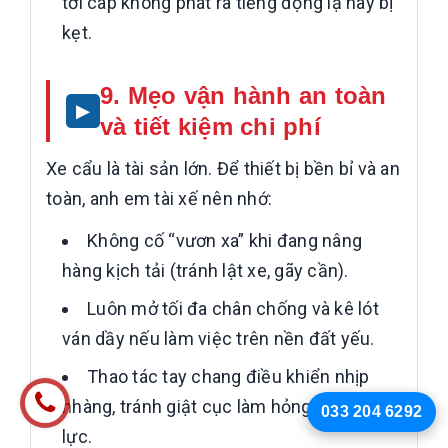
tời cáp không phát ra tiếng động lạ hay bị
kẹt.
9. Mẹo vận hành an toàn
và tiết kiệm chi phí
Xe cẩu là tài sản lớn. Để thiết bị bền bỉ và an
toàn, anh em tài xế nên nhớ:
Không cố “vươn xa” khi đang nâng
hàng kịch tải (tránh lật xe, gãy cần).
Luôn mở tối đa chân chống và kê lót
ván dầy nếu làm việc trên nền đất yếu.
Thao tác tay chang điều khiển nhịp
nhàng, tránh giật cục làm hỏng phớt thủy
033 204 6292
lực.