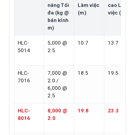
nâng Tối
Làm việc
cao Làm
đa (kg @
(m)
việc (m)
bán kính
m)
HLC-
5,000 @
10.7
13.7
5014
2.5
HLC-
7,000 @
18.5
19.5
7016
2.0 /
6,000 @
2.5
HLC-
8,000 @
19.8
23.3
8016
2.0