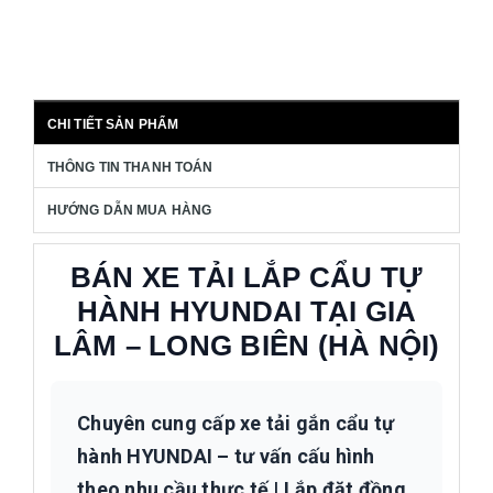
CHI TIẾT SẢN PHẨM
THÔNG TIN THANH TOÁN
HƯỚNG DẪN MUA HÀNG
BÁN XE TẢI LẮP CẨU TỰ
HÀNH HYUNDAI TẠI GIA
LÂM – LONG BIÊN (HÀ NỘI)
Chuyên cung cấp xe tải gắn cẩu tự
hành HYUNDAI – tư vấn cấu hình
theo nhu cầu thực tế | Lắp đặt đồng