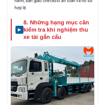
hành, bàn giao checklist an toàn và hồ sơ
hợp lệ.
8. Những hạng mục cần
kiểm tra khi nghiệm thu
xe tải gắn cẩu