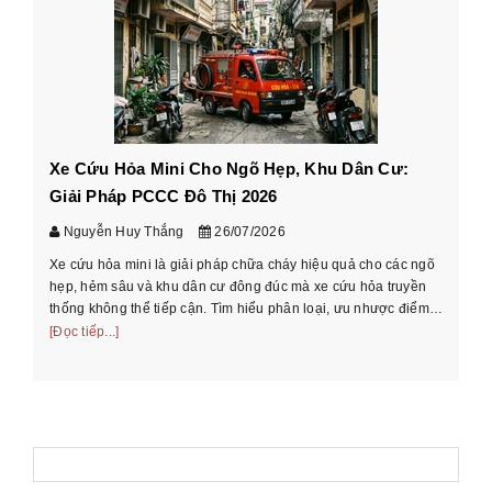
Xe Cứu Hỏa Mini Cho Ngõ Hẹp, Khu Dân Cư:
Cá
Giải Pháp PCCC Đô Thị 2026
xe
Nguyễn Huy Thắng
26/07/2026
Xe cứu hỏa mini là giải pháp chữa cháy hiệu quả cho các ngõ
Hư
hẹp, hẻm sâu và khu dân cư đông đúc mà xe cứu hỏa truyền
cầ
thống không thể tiếp cận. Tìm hiểu phân loại, ưu nhược điểm
th
và cách chọn xe phù ...
[Đọc tiếp...]
[Đọ