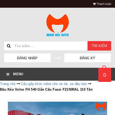
Thanh toán
TÌM KIẾM
hoặc
ĐĂNG NHẬP
ĐĂNG KÝ
0
MENU
Trang chủ
Cẩu gấp khúc robot cho xe tải, xe đầu kéo
Đầu Kéo Volvo FH 540 Gắn Cẩu Fassi F2150RAL 110 Tấn