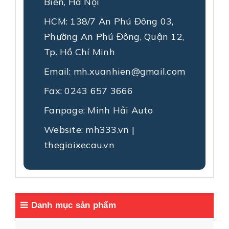
Biên, Hà Nội
HCM:
138/7 An Phú Đông 03,
Phường An Phú Đông, Quận 12,
Tp. Hồ Chí Minh
Email:
mh.xuanhien@gmail.com
Fax:
0243 657 3666
Fanpage:
Minh Hải Auto
Website:
mh333.vn
|
thegioixecau.vn
Danh mục sản phẩm