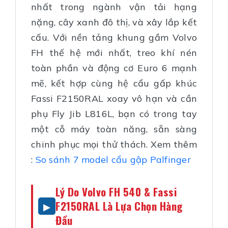
nhất trong ngành vận tải hạng
nặng, cây xanh đô thị, và xây lắp kết
cấu. Với nền tảng khung gầm Volvo
FH thế hệ mới nhất, treo khí nén
toàn phần và động cơ Euro 6 mạnh
mẽ, kết hợp cùng hệ cẩu gấp khúc
Fassi F2150RAL xoay vô hạn và cần
phụ Fly Jib L816L, bạn có trong tay
một cỗ máy toàn năng, sẵn sàng
chinh phục mọi thử thách. Xem thêm
:
So sánh 7 model cẩu gập Palfinger
Lý Do Volvo FH 540 & Fassi
F2150RAL Là Lựa Chọn Hàng
Đầu