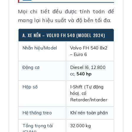
Mọi chi tiết đều được tính toán để
mang lại hiệu suất và độ bền tối đa.
A. XE NỀN – VOLVO FH 540 (MODEL 2024)
Nhãn hiệu/Model
Volvo FH 540 8x2
– Euro 6
Động cơ
Diesel I6, 12.800
cc,
540 hp
Hộp số
I-Shift (Tự động
hóa), có
Retarder/Intarder
Hệ thống treo
Khí nén toàn phần
Tổng trọng tải
32.000 kg