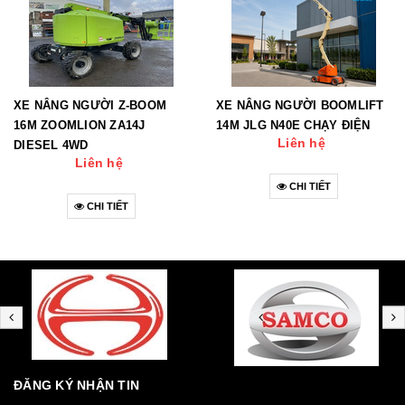
XE NÂNG NGƯỜI Z-BOOM
XE NÂNG NGƯỜI BOOMLIFT
16M ZOOMLION ZA14J
14M JLG N40E CHẠY ĐIỆN
Liên hệ
DIESEL 4WD
Liên hệ
CHI TIẾT
CHI TIẾT
ĐĂNG KÝ NHẬN TIN