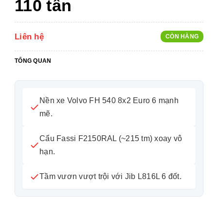
110 tấn
Liên hệ
CÒN HÀNG
TỔNG QUAN
Nền xe Volvo FH 540 8x2 Euro 6 mạnh
mẽ.
Cẩu Fassi F2150RAL (~215 tm) xoay vô
hạn.
Tầm vươn vượt trội với Jib L816L 6 đốt.