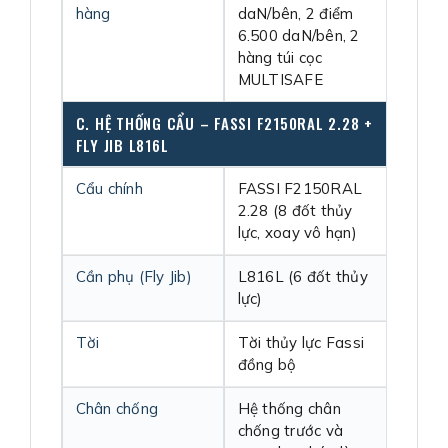
hàng
daN/bên, 2 điểm
6.500 daN/bên, 2
hàng túi cọc
MULTISAFE
C. HỆ THỐNG CẨU – FASSI F2150RAL 2.28 +
FLY JIB L816L
Cẩu chính
FASSI F2150RAL
2.28 (8 đốt thủy
lực, xoay vô hạn)
Cần phụ (Fly Jib)
L816L (6 đốt thủy
lực)
Tời
Tời thủy lực Fassi
đồng bộ
Chân chống
Hệ thống chân
chống trước và