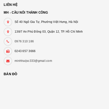
LIÊN HỆ
MH - CẦU NỐI THÀNH CÔNG
Số 40 Ngô Gia Tự, Phường Việt Hưng, Hà Nội
138/7 An Phú Đông 03, Quận 12, TP. Hồ Chí Minh
0976 310 186
0243 657 3666
minhhaijsc333@gmail.com
BẢN ĐỒ