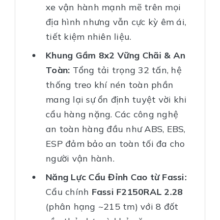
xe vận hành mạnh mẽ trên mọi
địa hình nhưng vẫn cực kỳ êm ái,
tiết kiệm nhiên liệu.
Khung Gầm 8x2 Vững Chãi & An
Toàn:
Tổng tải trọng 32 tấn, hệ
thống treo khí nén toàn phần
mang lại sự ổn định tuyệt vời khi
cẩu hàng nặng. Các công nghệ
an toàn hàng đầu như ABS, EBS,
ESP đảm bảo an toàn tối đa cho
người vận hành.
Năng Lực Cẩu Đỉnh Cao từ Fassi:
Cẩu chính
Fassi F2150RAL 2.28
(phân hạng ~215 tm) với 8 đốt