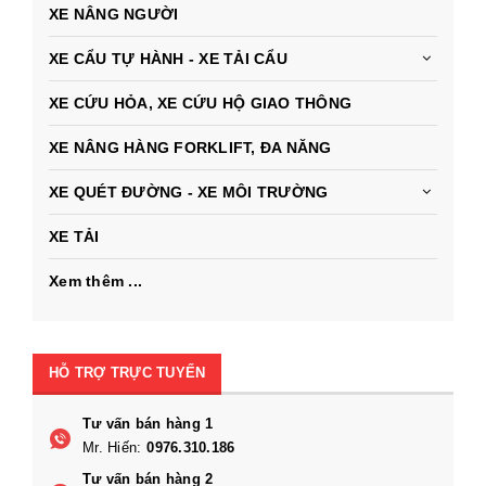
XE NÂNG NGƯỜI
XE CẨU TỰ HÀNH - XE TẢI CẨU
XE CỨU HỎA, XE CỨU HỘ GIAO THÔNG
XE NÂNG HÀNG FORKLIFT, ĐA NĂNG
XE QUÉT ĐƯỜNG - XE MÔI TRƯỜNG
XE TẢI
Xem thêm ...
HỖ TRỢ TRỰC TUYẾN
Tư vấn bán hàng 1
Mr. Hiến:
0976.310.186
Tư vấn bán hàng 2