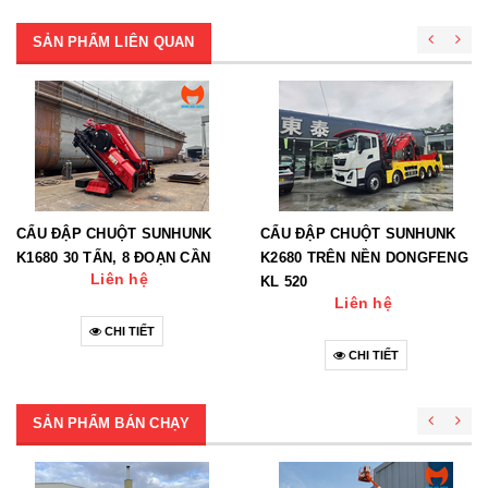
SẢN PHẨM LIÊN QUAN
CẨU ĐẬP CHUỘT SUNHUNK
CẨU ĐẬP CHUỘT SUNHUNK
K1680 30 TẤN, 8 ĐOẠN CẦN
K2680 TRÊN NỀN DONGFENG
Liên hệ
KL 520
Liên hệ
CHI TIẾT
CHI TIẾT
SẢN PHẨM BÁN CHẠY