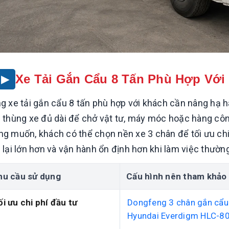
mua năm 2026 theo từng nhu
cầu
ọn xe cẩu tự hành 10
 bảng tải, xe nền và tải
Nguyễn Huy Thắng
10/07/2026
10 mẫu xe tải gắn cẩu 3-15 tấn đáng
tham khảo năm 2026 theo nhu cầu đô
Huy Thắng
15/07/2026
thị, vật liệu và xây dựng. So sánh
Xe Tải Gắn Cẩu 8 Tấn Phù Hợp Với
 chọn xe cẩu tự hành 10 tấn
chassis, cẩu và cách chọn.
[Đọc tiếp...]
tải và nhu cầu thực tế.Đối
l, bảng tải, xe nền, tải chở
g xe tải gắn cẩu 8 tấn phù hợp với khách cần nâng hạ h
heo cấu hình thực tế.Điện
]
 thùng xe đủ dài để chở vật tư, máy móc hoặc hàng công
: 0976.310.186
g muốn, khách có thể chọn nền xe 3 chân để tối ưu chi 
 lại lớn hơn và vận hành ổn định hơn khi làm việc thườn
hu cầu sử dụng
Cấu hình nên tham khảo
ối ưu chi phí đầu tư
Dongfeng 3 chân gắn cẩu
Hyundai Everdigm HLC-8