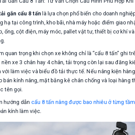
Tải Gắn Cẩu 8 Tấn: Tư Vấn Chọn Cấu Hình Phù Hợp Kh
tải gắn cẩu 8 tấn
là lựa chọn phổ biến cho doanh nghiệ
g hạ tại công trình, kho bãi, nhà máy hoặc điểm giao 
p, ống, cột điện, máy móc, pallet vật tư, thiết bị cơ khí
g.
m quan trọng khi chọn xe không chỉ là “cẩu 8 tấn” ghi
i nền xe 3 chân hay 4 chân, tải trọng còn lại sau đăng k
 với làm việc và biểu đồ tải thực tế. Nếu nâng kiện hà
o bán kính nâng, mặt bằng kê chân chống và loại hàng t
c tên gọi.
m hướng dẫn
cẩu 8 tấn nâng được bao nhiêu ở từng tầm
bán kính làm việc.
So sánh hd320 gắn
cẩu everdigm 12 tấn
và 15 tấn
Liên hệ