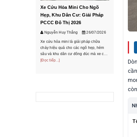
Xe Cứu Hỏa Mini Cho Ngõ
Cách ch
Hẹp, Khu Dân Cư: Giải Pháp
tấn theo
PCCC Đô Thị 2026
chở
Nguyễn Huy Thắng
26/07/2026
Nguyễn 
Xe cứu hỏa mini là giải pháp chữa
Hướng dẫn
cháy hiệu quả cho các ngõ hẹp, hẻm
theo bảng 
sâu và khu dân cư đông đúc mà xe cứu
chiếu mode
hỏa truyền thống không thể tiếp cận.
[Đọc tiếp...]
Dòn
và hồ sơ t
[Đọc tiếp...
Tìm hiểu phân loại, ưu nhược điểm và
cần
thoại/Zalo
cách chọn xe phù ...
mon
còn
N
T