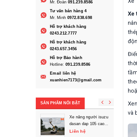
Xe 
Mr. Đoàn
091.239.8586
Tư vấn bán hàng 4
Xe 
Mr. Minh
0972.838.698
nân
Hỗ trợ khách hàng
thé
0243.212.7777
độn
Hỗ trợ khách hàng
0243.657.3456
Điể
Hỗ trợ Bảo hành
thờ
Hotline:
091.239.8586
tầm
Email liên hệ
xuanhien7173@gmail.com
the
hoặ
Xe
SẢN PHẨM NỔI BẬT
và 
Xe nâng người isuzu
dasan dap 105 cao
làm việc 10.5m
Liên hệ