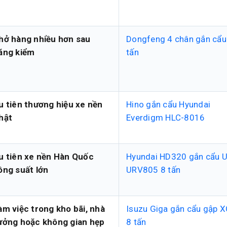
hở hàng nhiều hơn sau
Dongfeng 4 chân gắn cẩu
ăng kiểm
tấn
u tiên thương hiệu xe nền
Hino gắn cẩu Hyundai
hật
Everdigm HLC-8016
u tiên xe nền Hàn Quốc
Hyundai HD320 gắn cẩu 
ông suất lớn
URV805 8 tấn
àm việc trong kho bãi, nhà
Isuzu Giga gắn cẩu gập
ưởng hoặc không gian hẹp
8 tấn