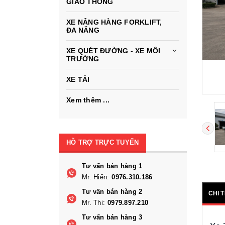
GIAO THÔNG
XE NÂNG HÀNG FORKLIFT,
ĐA NĂNG
XE QUÉT ĐƯỜNG - XE MÔI
TRƯỜNG
XE TẢI
Xem thêm ...
HỖ TRỢ TRỰC TUYẾN
Tư vấn bán hàng 1
Mr. Hiến:
0976.310.186
Tư vấn bán hàng 2
CHI 
Mr. Thi:
0979.897.210
Tư vấn bán hàng 3