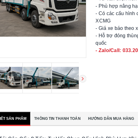
- Phù hợp nâng hạ 
- Có các cấu hình
XCMG
- Giá xe báo theo 
- Hỗ trợ đóng thùn
quốc
- Zalo/Call: 033.2
TIẾT SẢN PHẨM
THÔNG TIN THANH TOÁN
HƯỚNG DẪN MUA HÀNG