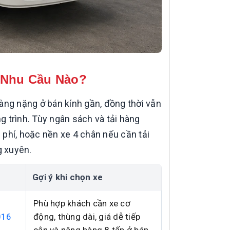
 Nhu Cầu Nào?
àng nặng ở bán kính gần, đồng thời vẫn
 trình. Tùy ngân sách và tải hàng
phí, hoặc nền xe 4 chân nếu cần tải
g xuyên.
Gợi ý khi chọn xe
Phù hợp khách cần xe cơ
016
động, thùng dài, giá dễ tiếp
cận và nâng hàng 8 tấn ở bán