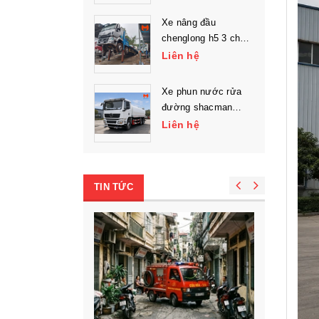
Xe nâng đầu
chenglong h5 3 chân
chở máy công trình
Liên hệ
Xe phun nước rửa
đường shacman
l3000 3 chân
Liên hệ
TIN TỨC