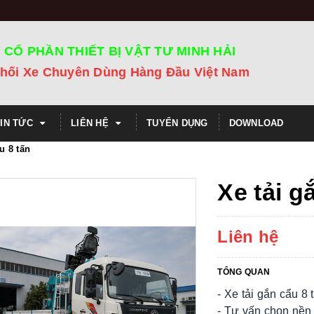
 CỔ PHẦN THIẾT BỊ VẬT TƯ MINH HẢI
hối Xe Chuyên Dùng Hàng Đầu Việt Nam
TIN TỨC
LIÊN HỆ
TUYỂN DỤNG
DOWNLOAD
u 8 tấn
Xe tải g
Liên hệ
TỔNG QUAN
- Xe tải gắn cẩu 8 
- Tư vấn chọn nền 